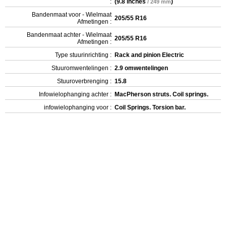
:
(
9.8 inches
)
/ 249 mm
Bandenmaat voor - Wielmaat
205/55 R16
Afmetingen :
Bandenmaat achter - Wielmaat
205/55 R16
Afmetingen :
Type stuurinrichting :
Rack and pinion Electric
Stuuromwentelingen :
2.9 omwentelingen
Stuuroverbrenging :
15.8
Infowielophanging achter :
MacPherson struts. Coil springs.
infowielophanging voor :
Coil Springs. Torsion bar.