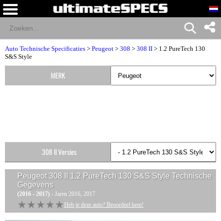
Auto Technische Specificaties
>
Peugeot
>
308
>
308 II
> 1.2 PureTech 130
S&S Style
MERK
308 II Versies
Peugeot 308 II 1.2 PureTech 130 S&S Style
Technische
Gegevens
(2016 - 2017)
- Jaren 2016, 2017
★★★★★
★★★★★
Heb je deze auto? Beoordeel hem!