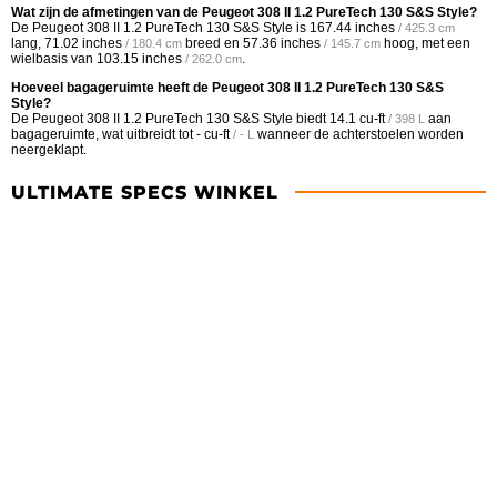
Wat zijn de afmetingen van de Peugeot 308 II 1.2 PureTech 130 S&S Style?
De Peugeot 308 II 1.2 PureTech 130 S&S Style is
167.44 inches
/ 425.3 cm
lang,
71.02 inches
breed en
57.36 inches
hoog, met een
/ 180.4 cm
/ 145.7 cm
wielbasis van
103.15 inches
.
/ 262.0 cm
Hoeveel bagageruimte heeft de Peugeot 308 II 1.2 PureTech 130 S&S
Style?
De Peugeot 308 II 1.2 PureTech 130 S&S Style biedt
14.1 cu-ft
aan
/ 398 L
bagageruimte, wat uitbreidt tot
- cu-ft
wanneer de achterstoelen worden
/ - L
neergeklapt.
ULTIMATE SPECS WINKEL