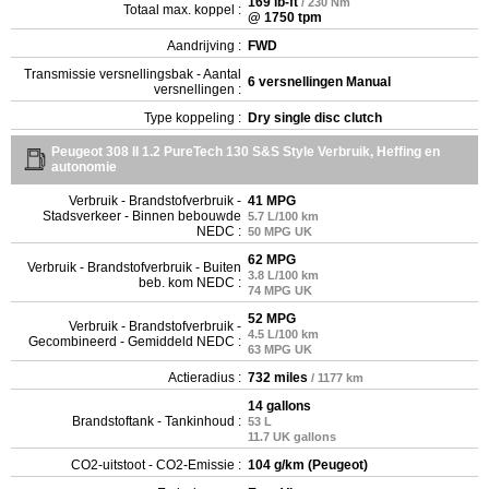
169 lb-ft
/ 230 Nm
Totaal max. koppel :
@ 1750 tpm
Aandrijving :
FWD
Transmissie versnellingsbak - Aantal
6 versnellingen Manual
versnellingen :
Type koppeling :
Dry single disc clutch
Peugeot 308 II 1.2 PureTech 130 S&S Style Verbruik, Heffing en
autonomie
Verbruik - Brandstofverbruik -
41 MPG
Stadsverkeer - Binnen bebouwde
5.7 L/100 km
NEDC :
50 MPG UK
62 MPG
Verbruik - Brandstofverbruik - Buiten
3.8 L/100 km
beb. kom NEDC :
74 MPG UK
52 MPG
Verbruik - Brandstofverbruik -
4.5 L/100 km
Gecombineerd - Gemiddeld NEDC :
63 MPG UK
Actieradius :
732 miles
/ 1177 km
14 gallons
Brandstoftank - Tankinhoud :
53 L
11.7 UK gallons
CO2-uitstoot - CO2-Emissie :
104 g/km (Peugeot)