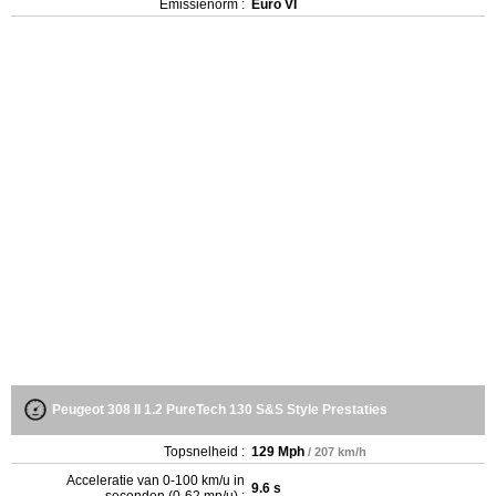
Emissienorm :
Euro VI
Peugeot 308 II 1.2 PureTech 130 S&S Style Prestaties
Topsnelheid :
129 Mph
/ 207 km/h
Acceleratie van 0-100 km/u in
9.6 s
seconden (0-62 mp/u) :