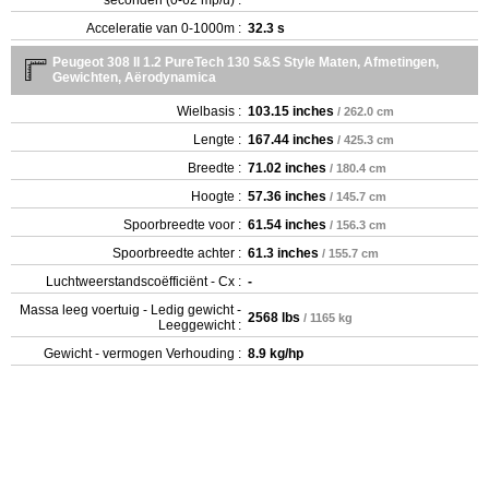
Acceleratie van 0-1000m :
32.3 s
Peugeot 308 II 1.2 PureTech 130 S&S Style Maten, Afmetingen,
Gewichten, Aërodynamica
Wielbasis :
103.15 inches
/ 262.0 cm
Lengte :
167.44 inches
/ 425.3 cm
Breedte :
71.02 inches
/ 180.4 cm
Hoogte :
57.36 inches
/ 145.7 cm
Spoorbreedte voor :
61.54 inches
/ 156.3 cm
Spoorbreedte achter :
61.3 inches
/ 155.7 cm
Luchtweerstandscoëfficiënt - Cx :
-
Massa leeg voertuig - Ledig gewicht -
2568 lbs
/ 1165 kg
Leeggewicht :
Gewicht - vermogen Verhouding :
8.9 kg/hp