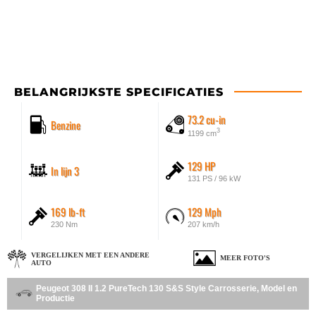
BELANGRIJKSTE SPECIFICATIES
73.2 cu-in
Benzine
3
1199 cm
129 HP
In lijn 3
131 PS / 96 kW
169 lb-ft
129 Mph
230 Nm
207 km/h
VERGELIJKEN MET EEN ANDERE
MEER FOTO'S
AUTO
Peugeot 308 II 1.2 PureTech 130 S&S Style Carrosserie, Model en
Productie