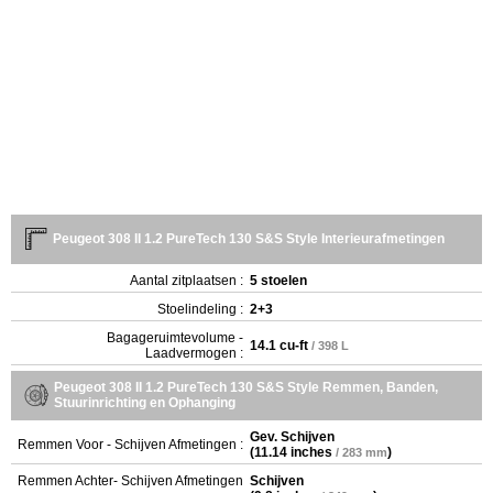
Peugeot 308 II 1.2 PureTech 130 S&S Style Interieurafmetingen
Aantal zitplaatsen :
5 stoelen
Stoelindeling :
2+3
Bagageruimtevolume -
14.1 cu-ft
/ 398 L
Laadvermogen :
Peugeot 308 II 1.2 PureTech 130 S&S Style Remmen, Banden,
Stuurinrichting en Ophanging
Gev. Schijven
Remmen Voor - Schijven Afmetingen :
(
11.14 inches
)
/ 283 mm
Remmen Achter- Schijven Afmetingen
Schijven