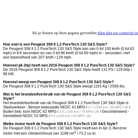
Als je fouten op deze pagina gevonden
dien hier uw correctie in
Hoe snel is een Peugeot 308 II 1.2 PureTech 130 S&S Style?
De Peugeot 308 II 1.2 PureTech 130 S&S Style kan van 0 tot 100 km/h (0 tot 62
mph) in 9.6 seconden en van 0 tot 96 km/h (0 tot 60 mph) in - seconden, met
een topsnelheid van 207 km/h / 129 mph.
Hoeveel pk (hp) heeft een 2016 Peugeot 308 II 1.2 PureTech 130 S&S Style?
De 2016 Peugeot 308 II 1.2 PureTech 130 S&S Style heeft 131 PS / 129 bhp /
96 kW.
Hoeveel weegt een Peugeot 308 II 1.2 PureTech 130 S&S Style?
De Peugeot 308 II 1.2 PureTech 130 S&S Style weegt 1165 Kg / 2568 lbs.
Wat is het brandstofverbruik van de Peugeot 308 II 1.2 PureTech 130 S&S
Style?
Het brandstofverbruik van de Peugeot 308 II 1.2 PureTech 130 S&S Style is
Stadsverkeer - Binnen bebouwde NEDC
41 MPG /
/
5.7 L/100 km / 50 MPG UK
Buiten beb. kom NEDC
62 MPG /
/ Gecombineerd -
3.8 L/100 km / 74 MPG UK
Gemiddeld NEDC
52 MPG /
.
4.5 L/100 km / 63 MPG UK
Welke motor heeft de Peugeot 308 II 1.2 PureTech 130 S&S Style?
De Peugeot 308 II 1.2 PureTech 130 S&S Style heeft een In lijn 3, Benzine
3
motor met een cilinderinhoud van 1199 cm
/ 73.2 cu-in.