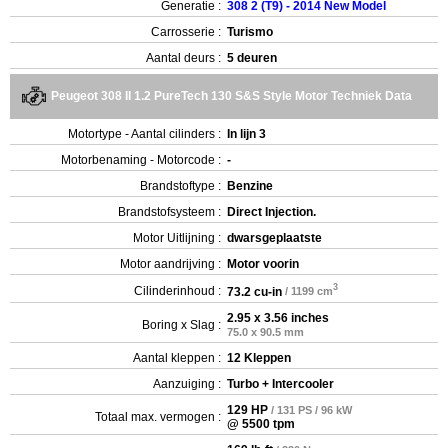
Generatie :
308 2 (T9) - 2014 New Model
Carrosserie :
Turismo
Aantal deurs :
5 deuren
Peugeot 308 II 1.2 PureTech 130 S&S Style Motor Techniek Data
Motortype - Aantal cilinders :
In lijn 3
Motorbenaming - Motorcode :
-
Brandstoftype :
Benzine
Brandstofsysteem :
Direct Injection.
Motor Uitlijning :
dwarsgeplaatste
Motor aandrijving :
Motor voorin
3
Cilinderinhoud :
73.2 cu-in
/ 1199 cm
2.95 x 3.56 inches
Boring x Slag :
75.0 x 90.5 mm
Aantal kleppen :
12 Kleppen
Aanzuiging :
Turbo + Intercooler
129 HP
/ 131 PS / 96 kW
Totaal max. vermogen :
@ 5500 tpm