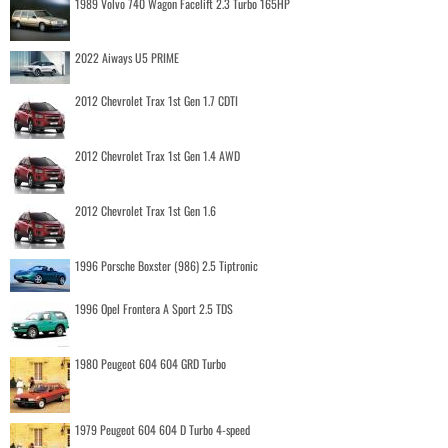
1989 Volvo 740 Wagon Facelift 2.3 Turbo 165HP
2022 Aiways U5 PRIME
2012 Chevrolet Trax 1st Gen 1.7 CDTI
2012 Chevrolet Trax 1st Gen 1.4 AWD
2012 Chevrolet Trax 1st Gen 1.6
1996 Porsche Boxster (986) 2.5 Tiptronic
1996 Opel Frontera A Sport 2.5 TDS
1980 Peugeot 604 604 GRD Turbo
1979 Peugeot 604 604 D Turbo 4-speed