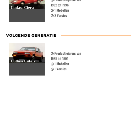
1982 tot 1996
Cutlass Ciera
1
Modellen
2
Versies
VOLGENDE GENERATIE
Productiejaren:
van
1985 tot 1991
Cutlass Calais
1
Modellen
1
Versies