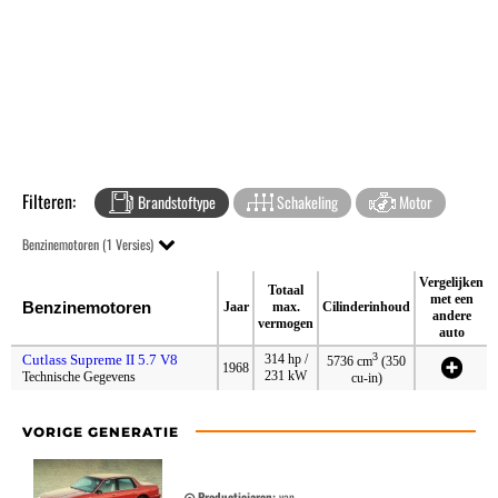
Filteren:
Brandstoftype
Schakeling
Motor
Benzinemotoren (1 Versies)
Vergelijken
Totaal
met een
Benzinemotoren
Jaar
max.
Cilinderinhoud
andere
vermogen
auto
3
Cutlass Supreme II 5.7 V8
314 hp /
5736 cm
(350
1968
231 kW
Technische Gegevens
cu-in)
VORIGE GENERATIE
Productiejaren:
van