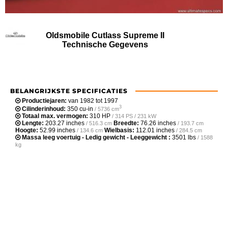
Oldsmobile Cutlass Supreme II
Technische Gegevens
BELANGRIJKSTE SPECIFICATIES
Productiejaren:
van 1982 tot 1997
3
Cilinderinhoud:
350 cu-in
/ 5736 cm
Totaal max. vermogen:
310 HP
/ 314 PS / 231 kW
Lengte:
203.27 inches
Breedte:
76.26 inches
/ 516.3 cm
/ 193.7 cm
Hoogte:
52.99 inches
Wielbasis:
112.01 inches
/ 134.6 cm
/ 284.5 cm
Massa leeg voertuig - Ledig gewicht - Leeggewicht :
3501 lbs
/ 1588
kg