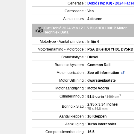
Generatie :
Doblò (Typ K9) - 2024 Faceli
Carrosserie :
Van
Aantal deurs :
4 deuren
Fiat Doblò 2024 Van L2 1.5 BlueHDi 100HP Motor
Techniek Data
Motortype - Aantal cilinders :
In lijn 4
Motorbenaming - Motorcode :
PSA BlueHDI YH01 DV5RD
Brandstoftype :
Diesel
Brandstofsysteem :
Common Rail
Motor lubrication :
See oil information
Motor Uitlijning :
dwarsgeplaatste
Motor aandrijving :
Motor voorin
3
Cilinderinhoud :
91.5 cu-in
/ 1499 cm
2.95 x 3.34 inches
Boring x Slag :
75 x 84.8 mm
Aantal kleppen :
16 Kleppen
Aanzuiging :
Turbo Intercooler
Compressieverhouding :
16.5