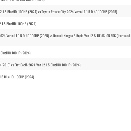
L2 1.5 BlueHDi 100HP (2024) vs Toyota Proace City 2024 Verso L1 1.5 D-4D 100HP (2025)
L2 1.5 BlueHDi 100HP (2024)
2024 Verso L1 1.5 D-4D 100HP (2025) vs Renault Kangoo 3 Rapid Van L2 BLUE dCi 95 EDC (increased
5 BlueHDi 100HP (2024)
30 (2019) vs Fiat Doblò 2024 Van L2 1.5 BlueHDi 100HP (2024)
 1.5 BlueHDi 100HP (2024)