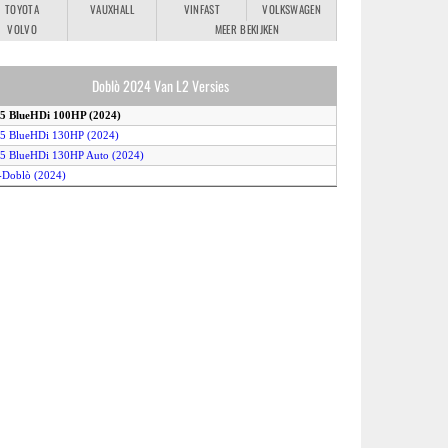
TOYOTA
VAUXHALL
VINFAST
VOLKSWAGEN
VOLVO
MEER BEKIJKEN
Doblò 2024 Van L2 Versies
.5 BlueHDi 100HP (2024)
.5 BlueHDi 130HP (2024)
.5 BlueHDi 130HP Auto (2024)
-Doblò (2024)