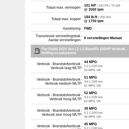
101 HP
/ 102 PS / 75 kW
Totaal max. vermogen :
@ 3500 tpm
184 lb-ft
/ 250 Nm
Totaal max. koppel :
@ 1750 tpm
Aandrijving :
FWD
Transmissie versnellingsbak -
6 versnellingen Manual
Aantal versnellingen :
Fiat Doblò 2024 Van L2 1.5 BlueHDi 100HP Verbruik,
Heffing en autonomie
44 MPG
Verbruik - Brandstofverbruik -
5.3 L/100 km
Verbruik laag WLTP:
53 MPG UK
51 MPG
Verbruik - Brandstofverbruik -
4.6 L/100 km
Verbruik medium WLTP:
61 MPG UK
52 MPG
Verbruik - Brandstofverbruik -
4.5 L/100 km
Verbruik hoog WLTP:
63 MPG UK
39 MPG
Verbruik - Brandstofverbruik -
6.1 L/100 km
Verbruik zeer hoog WLTP:
46 MPG UK
45 MPG
Verbruik - Brandstofverbruik -
5.2 L/100 km