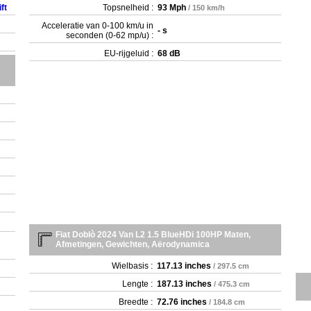
ft
Topsnelheid :
93 Mph
/ 150 km/h
Acceleratie van 0-100 km/u in
- s
seconden (0-62 mp/u) :
EU-rijgeluid :
68 dB
Fiat Doblò 2024 Van L2 1.5 BlueHDi 100HP Maten,
Afmetingen, Gewichten, Aërodynamica
Wielbasis :
117.13 inches
/ 297.5 cm
Lengte :
187.13 inches
/ 475.3 cm
Breedte :
72.76 inches
/ 184.8 cm