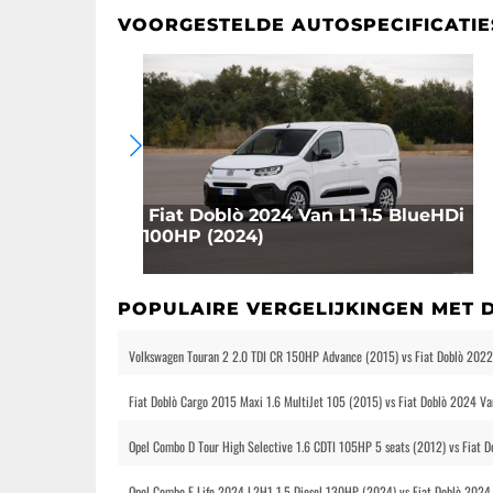
VOORGESTELDE AUTOSPECIFICATIE
Fiat Doblò 2024 Van L1 1.5 BlueHDi
100HP (2024)
POPULAIRE VERGELIJKINGEN MET 
Volkswagen Touran 2 2.0 TDI CR 150HP Advance (2015) vs Fiat Doblò 2022
Fiat Doblò Cargo 2015 Maxi 1.6 MultiJet 105 (2015) vs Fiat Doblò 2024 V
Opel Combo D Tour High Selective 1.6 CDTI 105HP 5 seats (2012) vs Fiat
Opel Combo E Life 2024 L2H1 1.5 Diesel 130HP (2024) vs Fiat Doblò 202