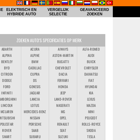
HE
ELEKTRISCH EN
VERGELIJK
GEAVANCEERD
HYBRIDE AUTO
SELECTIE
ZOEKEN
ZOEKEN AUTO'S SPECIFICATIES OP MERK
ABARTH
ACURA
AIWAYS
ALFA-ROMEO
ALPINA
ALPINE
ASTON-MARTIN
AUDI
BENTLEY
BMW
BUGATTI
BUICK
BYD
CADILLAC
CHEVROLET
CHRYSLER
CITROEN
CUPRA
DACIA
DAIHATSU
DODGE
DS
FERRARI
FIAT
FORD
GENESIS
HONDA
HYUNDAI
INFINITI
JAGUAR
JEEP
KIA
AMBORGHINI
LANCIA
LAND-ROVER
LEXUS
LINCOLN
LOTUS
MASERATI
MAZDA
MCLAREN
MERCEDES-BENZ
MG
MINI
MITSUBISHI
NISSAN
OPEL
PEUGEOT
POLESTAR
PORSCHE
RENAULT
ROLLS-ROYCE
ROVER
SAAB
SEAT
SKODA
SMART
SUBARU
SUZUKI
TESLA