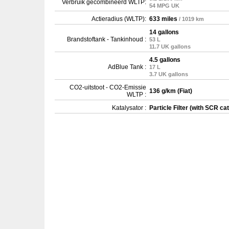
Verbruik gecombineerd WLTP:
54 MPG UK
Actieradius (WLTP):
633 miles
/ 1019 km
14 gallons
Brandstoftank - Tankinhoud :
53 L
11.7 UK gallons
4.5 gallons
AdBlue Tank :
17 L
3.7 UK gallons
CO2-uitstoot - CO2-Emissie
136 g/km (Fiat)
WLTP :
Katalysator :
Particle Filter (with SCR cat