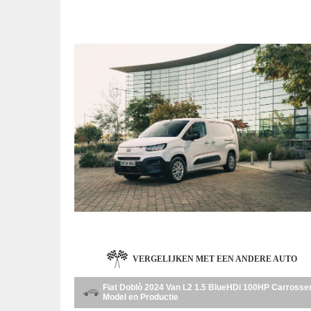
VERGELIJKEN MET EEN ANDERE AUTO
Fiat Doblò 2024 Van L2 1.5 BlueHDi 100HP Carrosser
Model en Productie