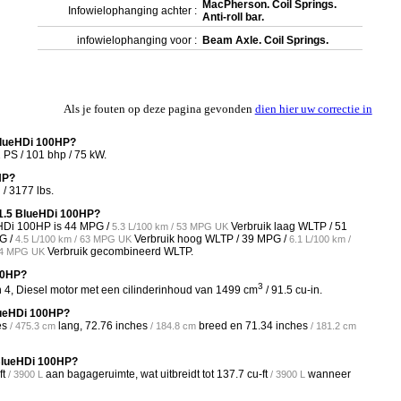
MacPherson. Coil Springs.
Infowielophanging achter :
Anti-roll bar.
infowielophanging voor :
Beam Axle. Coil Springs.
Als je fouten op deze pagina gevonden
dien hier uw correctie in
 BlueHDi 100HP?
PS / 101 bhp / 75 kW.
HP?
/ 3177 lbs.
2 1.5 BlueHDi 100HP?
eHDi 100HP is
44 MPG /
Verbruik laag WLTP /
51
5.3 L/100 km / 53 MPG UK
G /
Verbruik hoog WLTP /
39 MPG /
4.5 L/100 km / 63 MPG UK
6.1 L/100 km /
Verbruik gecombineerd WLTP.
 54 MPG UK
100HP?
3
n 4, Diesel motor met een cilinderinhoud van 1499 cm
/ 91.5 cu-in.
BlueHDi 100HP?
es
lang,
72.76 inches
breed en
71.34 inches
/ 475.3 cm
/ 184.8 cm
/ 181.2 cm
 BlueHDi 100HP?
ft
aan bagageruimte, wat uitbreidt tot
137.7 cu-ft
wanneer
/ 3900 L
/ 3900 L