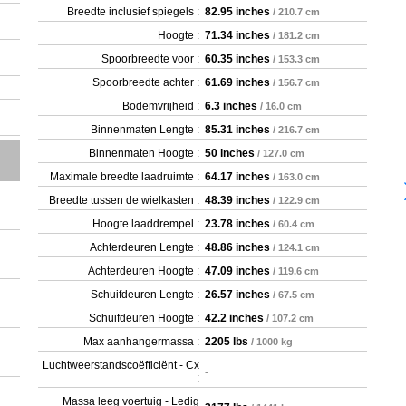
Breedte inclusief spiegels :
82.95 inches
/ 210.7 cm
Hoogte :
71.34 inches
/ 181.2 cm
Spoorbreedte voor :
60.35 inches
/ 153.3 cm
Spoorbreedte achter :
61.69 inches
/ 156.7 cm
Bodemvrijheid :
6.3 inches
/ 16.0 cm
Binnenmaten Lengte :
85.31 inches
/ 216.7 cm
Binnenmaten Hoogte :
50 inches
/ 127.0 cm
Maximale breedte laadruimte :
64.17 inches
/ 163.0 cm
Breedte tussen de wielkasten :
48.39 inches
/ 122.9 cm
Hoogte laaddrempel :
23.78 inches
/ 60.4 cm
Achterdeuren Lengte :
48.86 inches
/ 124.1 cm
Achterdeuren Hoogte :
47.09 inches
/ 119.6 cm
Schuifdeuren Lengte :
26.57 inches
/ 67.5 cm
Schuifdeuren Hoogte :
42.2 inches
/ 107.2 cm
Max aanhangermassa :
2205 lbs
/ 1000 kg
Luchtweerstandscoëfficiënt - Cx
-
:
Massa leeg voertuig - Ledig