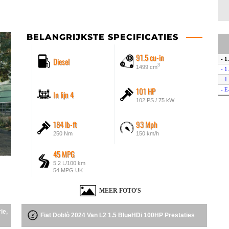
BELANGRIJKSTE SPECIFICATIES
91.5 cu-in
Diesel
- 1
3
1499 cm
- 1
- 1
101 HP
- E
In lijn 4
102 PS / 75 kW
184 lb-ft
93 Mph
250 Nm
150 km/h
45 MPG
5.2 L/100 km
54 MPG UK
MEER FOTO'S
ie,
Fiat Doblò 2024 Van L2 1.5 BlueHDi 100HP Prestaties