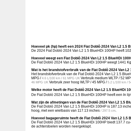
Hoeveel pk (hp) heeft een 2024 Fiat Doblò 2024 Van L2 1.5
De 2024 Fiat Doblò 2024 Van L2 1.5 BlueHDi 100HP heeft 102 
Hoeveel weegt een Fiat Doblò 2024 Van L2 1.5 BlueHDi 100
De Fiat Doblò 2024 Van L2 1.5 BlueHDi 100HP weegt 1441 Kg 
Wat is het brandstofverbruik van de Fiat Doblò 2024 Van L
Het brandstofverbruik van de Fiat Doblò 2024 Van L2 1.5 Blu
MPG /
Verbruik medium WLTP /
52 MP
4.6 L/100 km / 61 MPG UK
Verbruik zeer hoog WLTP /
45 MPG /
46 MPG UK
5.2 L/100 km /
Welke motor heeft de Fiat Doblò 2024 Van L2 1.5 BlueHDi 
De Fiat Doblò 2024 Van L2 1.5 BlueHDi 100HP heeft een In lij
Wat zijn de afmetingen van de Fiat Doblò 2024 Van L2 1.5 
De Fiat Doblò 2024 Van L2 1.5 BlueHDi 100HP is
187.13 inch
hoog, met een wielbasis van
117.13 inches
.
/ 297.5 cm
Hoeveel bagageruimte heeft de Fiat Doblò 2024 Van L2 1.5
De Fiat Doblò 2024 Van L2 1.5 BlueHDi 100HP biedt
137.7 cu-
de achterstoelen worden neergeklapt.