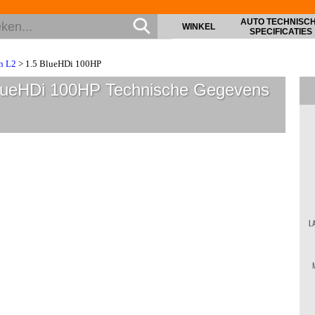
AUTO TECHNISC
WINKEL
SPECIFICATIES
n L2
> 1.5 BlueHDi 100HP
BlueHDi 100HP
Technische Gegevens
L