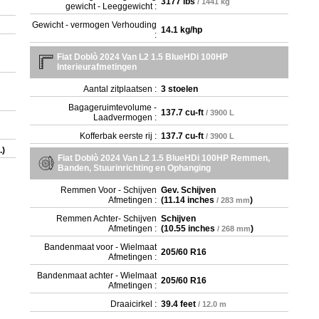
3177 lbs
/ 1441 kg
gewicht - Leeggewicht :
Gewicht - vermogen Verhouding
14.1 kg/hp
:
Fiat Doblò 2024 Van L2 1.5 BlueHDi 100HP
Interieurafmetingen
Aantal zitplaatsen :
3 stoelen
Bagageruimtevolume -
137.7 cu-ft
/ 3900 L
Laadvermogen :
Kofferbak eerste rij :
137.7 cu-ft
/ 3900 L
.)
Fiat Doblò 2024 Van L2 1.5 BlueHDi 100HP Remmen,
Banden, Stuurinrichting en Ophanging
Remmen Voor - Schijven
Gev. Schijven
Afmetingen :
(
11.14 inches
)
/ 283 mm
Remmen Achter- Schijven
Schijven
Afmetingen :
(
10.55 inches
)
/ 268 mm
Bandenmaat voor - Wielmaat
205/60 R16
Afmetingen :
Bandenmaat achter - Wielmaat
205/60 R16
Afmetingen :
Draaicirkel :
39.4 feet
/ 12.0 m