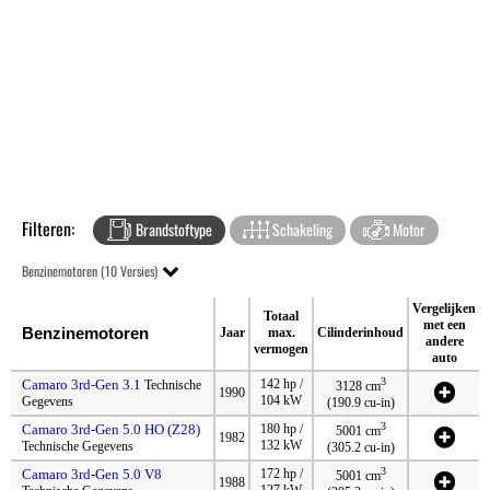
Filteren:
Brandstoftype
Schakeling
Motor
Benzinemotoren (10 Versies)
Vergelijken
Totaal
met een
Benzinemotoren
Jaar
max.
Cilinderinhoud
andere
vermogen
auto
3
Camaro 3rd-Gen 3.1
142 hp /
Technische
3128 cm
1990
104 kW
Gegevens
(190.9 cu-in)
3
Camaro 3rd-Gen 5.0 HO (Z28)
180 hp /
5001 cm
1982
132 kW
Technische Gegevens
(305.2 cu-in)
3
Camaro 3rd-Gen 5.0 V8
172 hp /
5001 cm
1988
127 kW