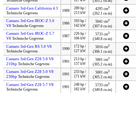
Technische Gegevens
(305.2 cu-in)
3
Camaro 3rd-Gen California 4.3
289 hp /
4295 cm
1989
213 kW
Technische Gegevens
(262.1 cu-in)
Camaro 3rd-Gen IROC-Z 5.0
3
193 hp /
5041 cm
1986
V8
142 kW
Technische Gegevens
(307.6 cu-in)
Camaro 3rd-Gen IROC-Z 5.7
3
226 hp /
5733 cm
1987
V8
166 kW
Technische Gegevens
(349.8 cu-in)
3
Camaro 3rd-Gen RS 5.0 V8
172 hp /
5016 cm
1990
127 kW
Technische Gegevens
(306.1 cu-in)
Camaro 3rd-Gen Z28 5.0 V8
3
213 hp /
5001 cm
1991
210hp
157 kW
Technische Gegevens
(305.2 cu-in)
Camaro 3rd-Gen Z28 5.0 V8
3
233 hp /
5001 cm
1991
230hp
171 kW
Technische Gegevens
(305.2 cu-in)
3
Camaro 3rd-Gen Z28 5.7 V8
248 hp /
5733 cm
1991
182 kW
Technische Gegevens
(349.8 cu-in)