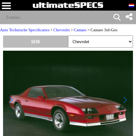
Auto Technische Specificaties
>
Chevrolet
>
Camaro
> Camaro 3rd-Gen
MERK