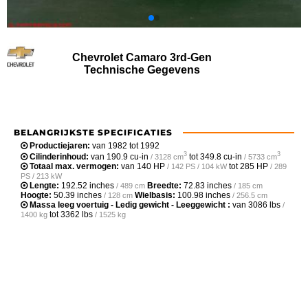
Chevrolet Camaro 3rd-Gen
Technische Gegevens
BELANGRIJKSTE SPECIFICATIES
Productiejaren:
van 1982 tot 1992
3
3
Cilinderinhoud:
van
190.9 cu-in
tot
349.8 cu-in
/ 3128 cm
/ 5733 cm
Totaal max. vermogen:
van
140 HP
tot
285 HP
/ 142 PS / 104 kW
/ 289
PS / 213 kW
Lengte:
192.52 inches
Breedte:
72.83 inches
/ 489 cm
/ 185 cm
Hoogte:
50.39 inches
Wielbasis:
100.98 inches
/ 128 cm
/ 256.5 cm
Massa leeg voertuig - Ledig gewicht - Leeggewicht :
van
3086 lbs
/
tot
3362 lbs
1400 kg
/ 1525 kg