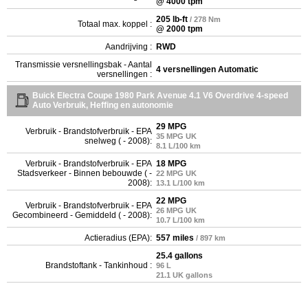
@ 4000 tpm
205 lb-ft
/ 278 Nm
Totaal max. koppel :
@ 2000 tpm
Aandrijving :
RWD
Transmissie versnellingsbak - Aantal
4 versnellingen Automatic
versnellingen :
Buick Electra Coupe 1980 Park Avenue 4.1 V6 Overdrive 4-speed
Auto Verbruik, Heffing en autonomie
29 MPG
Verbruik - Brandstofverbruik - EPA
35 MPG UK
snelweg ( - 2008):
8.1 L/100 km
Verbruik - Brandstofverbruik - EPA
18 MPG
Stadsverkeer - Binnen bebouwde ( -
22 MPG UK
2008):
13.1 L/100 km
22 MPG
Verbruik - Brandstofverbruik - EPA
26 MPG UK
Gecombineerd - Gemiddeld ( - 2008):
10.7 L/100 km
Actieradius (EPA):
557 miles
/ 897 km
25.4 gallons
Brandstoftank - Tankinhoud :
96 L
21.1 UK gallons