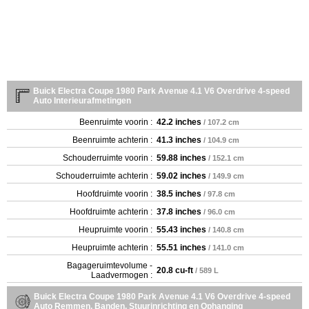
Buick Electra Coupe 1980 Park Avenue 4.1 V6 Overdrive 4-speed
Auto Interieurafmetingen
Beenruimte voorin :
42.2 inches
/ 107.2 cm
Beenruimte achterin :
41.3 inches
/ 104.9 cm
Schouderruimte voorin :
59.88 inches
/ 152.1 cm
Schouderruimte achterin :
59.02 inches
/ 149.9 cm
Hoofdruimte voorin :
38.5 inches
/ 97.8 cm
Hoofdruimte achterin :
37.8 inches
/ 96.0 cm
Heupruimte voorin :
55.43 inches
/ 140.8 cm
Heupruimte achterin :
55.51 inches
/ 141.0 cm
Bagageruimtevolume -
20.8 cu-ft
/ 589 L
Laadvermogen :
Buick Electra Coupe 1980 Park Avenue 4.1 V6 Overdrive 4-speed
Auto Remmen, Banden, Stuurinrichting en Ophanging