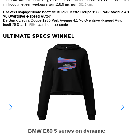
221.3 inches
lang,
75.91 inches
breed en
55 inches
/ 562.1 cm
/ 192.8 cm
/ 139.7
hoog, met een wielbasis van
118.9 inches
.
cm
/ 302.0 cm
Hoeveel bagageruimte heeft de Buick Electra Coupe 1980 Park Avenue 4.1
V6 Overdrive 4-speed Auto?
De Buick Electra Coupe 1980 Park Avenue 4.1 V6 Overdrive 4-speed Auto
biedt
20.8 cu-ft
aan bagageruimte.
/ 589 L
ULTIMATE SPECS WINKEL