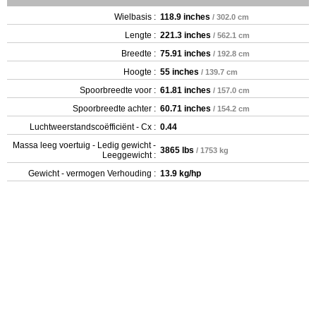
Wielbasis :
118.9 inches
/ 302.0 cm
Lengte :
221.3 inches
/ 562.1 cm
Breedte :
75.91 inches
/ 192.8 cm
Hoogte :
55 inches
/ 139.7 cm
Spoorbreedte voor :
61.81 inches
/ 157.0 cm
Spoorbreedte achter :
60.71 inches
/ 154.2 cm
Luchtweerstandscoëfficiënt - Cx :
0.44
Massa leeg voertuig - Ledig gewicht -
3865 lbs
/ 1753 kg
Leeggewicht :
Gewicht - vermogen Verhouding :
13.9 kg/hp