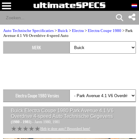
Auto Technische Specificaties
>
Buick
>
Electra
>
Electra Coupe 1980
> Park
Avenue 4.1 V6 Overdrive 4-speed Auto
MERK
Electra Coupe 1980 Versies
Buick Electra Coupe 1980 Park Avenue 4.1 V6
Overdrive 4-speed Auto
Technische Gegevens
(1980 - 1981)
- Jaren 1980, 1981
★★★★★
★★★★★
Heb je deze auto? Beoordeel hem!