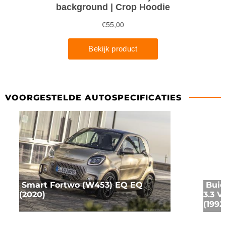
VOORGESTELDE AUTOSPECIFICATIES
Smart Fortwo (W453) EQ EQ
Buic
(2020)
3.3 V
(1992