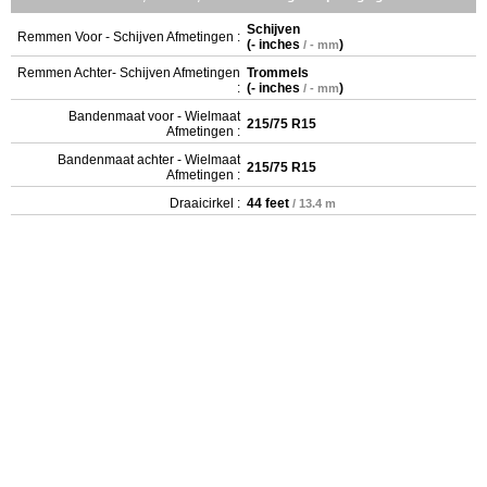
Schijven
Remmen Voor - Schijven Afmetingen :
(
- inches
)
/ - mm
Remmen Achter- Schijven Afmetingen
Trommels
:
(
- inches
)
/ - mm
Bandenmaat voor - Wielmaat
215/75 R15
Afmetingen :
Bandenmaat achter - Wielmaat
215/75 R15
Afmetingen :
Draaicirkel :
44 feet
/ 13.4 m