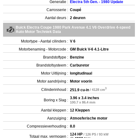
Generatie :
Electra 5th Gen. - 1980 Update
Carrosserie :
Coupé
Aantal deurs :
2 deuren
Buick Electra Coupe 1980 Park Avenue 4.1 V6 Overdrive 4-speed
Auto Motor Techniek Data
Motortype - Aantal cilinders :
V 6
Motorbenaming - Motorcode :
GM Buick V-6 4.1-Litre
Brandstoftype :
Benzine
Brandstofsysteem :
Carburetor
Motor Uitlijning :
longitudinaal
Motor aandrijving :
Motor voorin
3
Cilinderinhoud :
251.9 cu-in
/ 4128 cm
3.96 x 3.4 inches
Boring x Slag :
100.7 x 86.4 mm
Aantal kleppen :
12 Kleppen
Aanzuiging :
Atmosferische motor
Compressieverhouding :
8.0
124 HP
/ 126 PS / 93 kW
Totaal max. vermogen :