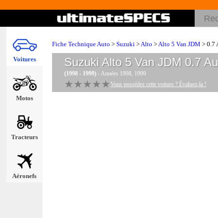
Fiche Technique Auto
>
Suzuki
>
Alto
>
Alto 5 Van JDM
> 0.7 
Voitures
Suzuki Alto 5 Van JDM 0.7 Au
(1998 - 1999)
- Années 1998, 1999
★★★★★
★★★★★
Vous possédez cette voiture ? Évaluez-la !
Motos
Tracteurs
Aéronefs