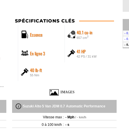
SPÉCIFICATIONS CLÉS
40.1 cu-in
Essence
- 0
3
657 cm
- 0
- 0
41 HP
En ligne 3
42 PS / 31 kW
40 lb-ft
55 Nm
IMAGES
Suzuki Alto 5 Van JDM 0.7 Automatic Performance
Vitesse max :
- Mph
/ - km/h
0 à 100 km/h :
- s