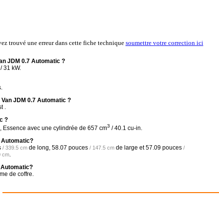
vez trouvé une erreur dans cette fiche technique
soumettre votre correction ici
an JDM 0.7 Automatic ?
/ 31 kW.
.
5 Van JDM 0.7 Automatic ?
t .
c ?
3
3, Essence avec une cylindrée de 657 cm
/ 40.1 cu-in.
7 Automatic?
s
de long,
58.07 pouces
de large et
57.09 pouces
/ 339.5 cm
/ 147.5 cm
/
.
0 cm
7 Automatic?
me de coffre.