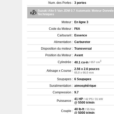
Num. des Portes :
3 portes
Suzuki Alto 5 Van JDM 0.7 Automatic Moteur Donnée
Techniques
Moteur :
En ligne 3
Code du Moteur :
F6A
Carburant :
Essence
Alimentation :
Carburetor
Disposition du moteur :
Transversal
Position du Moteur :
Avant
3
Cylindrée :
40.1 cu-in
/ 657 cm
2.56 x 2.6 pouces
Alésage x Course :
65.0 x 66.0 mm
Soupapes :
6 Soupapes
Suralimentation :
atmosphérique
Compression :
9.7
41 HP
/ 42 PS / 31 kW
Puissance :
@ 5500 tr/min
40 lb-ft
/ 55 Nm
Couple :
@ 5000 tr/min