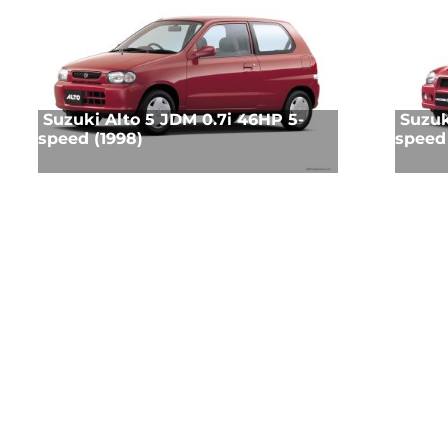
Suzuki Alto 5 JDM 0.7i 46HP 5-
Suzuk
speed (1998)
speed