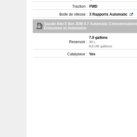
Traction :
FWD
Boite de vitesse :
3 Rapports Automatic
Suzuki Alto 5 Van JDM 0.7 Automatic Consommations
Émissions et Autonomie
7.9 gallons
Reservoir :
30 L
6.6 UK gallons
Catalyseur :
Yes