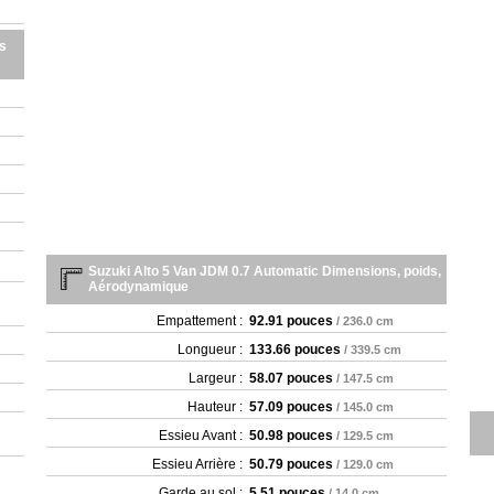
s
Suzuki Alto 5 Van JDM 0.7 Automatic Dimensions, poids,
Aérodynamique
Empattement :
92.91 pouces
/ 236.0 cm
Longueur :
133.66 pouces
/ 339.5 cm
Largeur :
58.07 pouces
/ 147.5 cm
Hauteur :
57.09 pouces
/ 145.0 cm
Essieu Avant :
50.98 pouces
/ 129.5 cm
Essieu Arrière :
50.79 pouces
/ 129.0 cm
Garde au sol :
5.51 pouces
/ 14.0 cm