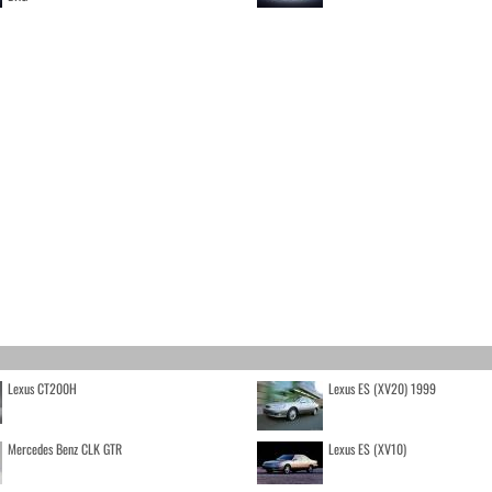
Lexus CT200H
Lexus ES (XV20) 1999
Mercedes Benz CLK GTR
Lexus ES (XV10)