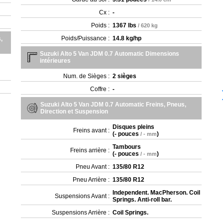
Cx :
-
Poids :
1367 lbs
/ 620 kg
Poids/Puissance :
14.8 kg/hp
,
Suzuki Alto 5 Van JDM 0.7 Automatic Dimensions
intérieures
Num. de Sièges :
2 sièges
Coffre :
-
Suzuki Alto 5 Van JDM 0.7 Automatic Freins, Pneus,
Direction et Suspension
Disques pleins
Freins avant :
(
- pouces
)
/ - mm
Tambours
Freins arrière :
(
- pouces
)
/ - mm
Pneu Avant :
135/80 R12
Pneu Arrière :
135/80 R12
Independent. MacPherson. Coil
Suspensions Avant :
Springs. Anti-roll bar.
Suspensions Arrière :
Coil Springs.