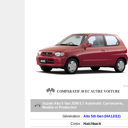
COMPARATIF AVEC AUTRE VOITURE
Suzuki Alto 5 Van JDM 0.7 Automatic Carrosserie,
Modèle et Production
Génération :
Alto 5th Gen (HA12/22)
Corps :
Hatchback