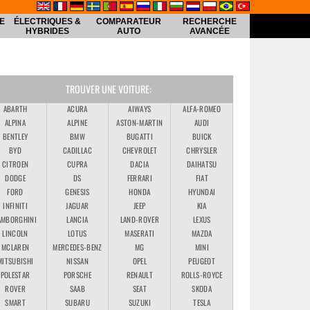
E
ÉLECTRIQUES &
COMPARATEUR
RECHERCHE
HYBRIDES
AUTO
AVANCÉE
TROUVER UNE VOITURE:
ABARTH
ACURA
AIWAYS
ALFA-ROMEO
ALPINA
ALPINE
ASTON-MARTIN
AUDI
BENTLEY
BMW
BUGATTI
BUICK
BYD
CADILLAC
CHEVROLET
CHRYSLER
CITROEN
CUPRA
DACIA
DAIHATSU
DODGE
DS
FERRARI
FIAT
FORD
GENESIS
HONDA
HYUNDAI
INFINITI
JAGUAR
JEEP
KIA
AMBORGHINI
LANCIA
LAND-ROVER
LEXUS
LINCOLN
LOTUS
MASERATI
MAZDA
MCLAREN
MERCEDES-BENZ
MG
MINI
MITSUBISHI
NISSAN
OPEL
PEUGEOT
POLESTAR
PORSCHE
RENAULT
ROLLS-ROYCE
ROVER
SAAB
SEAT
SKODA
SMART
SUBARU
SUZUKI
TESLA