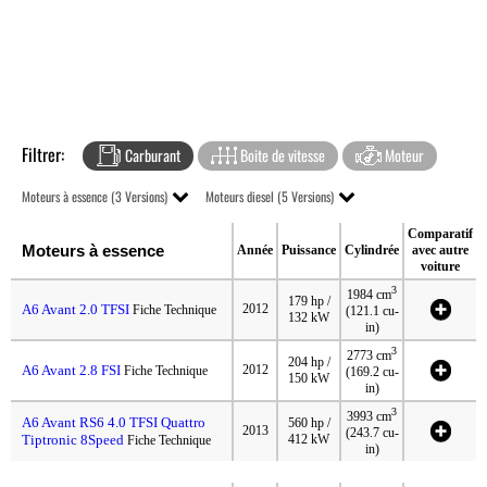
Filtrer:
Carburant
Boite de vitesse
Moteur
Moteurs à essence (3 Versions)
Moteurs diesel (5 Versions)
Comparatif
Moteurs à essence
Année
Puissance
Cylindrée
avec autre
voiture
3
1984 cm
179 hp /
A6 Avant 2.0 TFSI
2012
Fiche Technique
(121.1 cu-
132 kW
in)
3
2773 cm
204 hp /
A6 Avant 2.8 FSI
2012
Fiche Technique
(169.2 cu-
150 kW
in)
3
3993 cm
A6 Avant RS6 4.0 TFSI Quattro
560 hp /
2013
(243.7 cu-
Tiptronic 8Speed
412 kW
Fiche Technique
in)