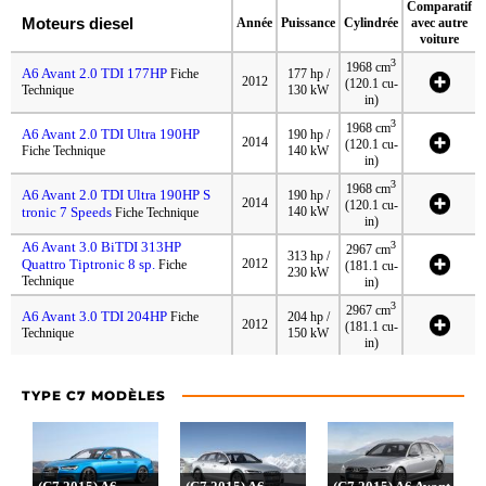
Comparatif
Moteurs diesel
Année
Puissance
Cylindrée
avec autre
voiture
3
1968 cm
A6 Avant 2.0 TDI 177HP
Fiche
177 hp /
2012
(120.1 cu-
Technique
130 kW
in)
3
1968 cm
A6 Avant 2.0 TDI Ultra 190HP
190 hp /
2014
(120.1 cu-
Fiche Technique
140 kW
in)
3
1968 cm
A6 Avant 2.0 TDI Ultra 190HP S
190 hp /
2014
(120.1 cu-
tronic 7 Speeds
140 kW
Fiche Technique
in)
A6 Avant 3.0 BiTDI 313HP
3
2967 cm
313 hp /
Quattro Tiptronic 8 sp.
2012
Fiche
(181.1 cu-
230 kW
Technique
in)
3
2967 cm
A6 Avant 3.0 TDI 204HP
Fiche
204 hp /
2012
(181.1 cu-
Technique
150 kW
in)
TYPE C7 MODÈLES