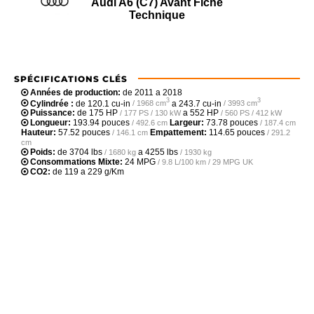
Audi A6 (C7) Avant Fiche
Technique
SPÉCIFICATIONS CLÉS
Années de production:
de 2011 a 2018
3
3
Cylindrée :
de
120.1 cu-in
a
243.7 cu-in
/ 1968 cm
/ 3993 cm
Puissance:
de
175 HP
a
552 HP
/ 177 PS / 130 kW
/ 560 PS / 412 kW
Longueur:
193.94 pouces
Largeur:
73.78 pouces
/ 492.6 cm
/ 187.4 cm
Hauteur:
57.52 pouces
Empattement:
114.65 pouces
/ 146.1 cm
/ 291.2
cm
Poids:
de
3704 lbs
a
4255 lbs
/ 1680 kg
/ 1930 kg
Consommations Mixte:
24 MPG
/ 9.8 L/100 km / 29 MPG UK
CO2:
de 119 a 229 g/Km