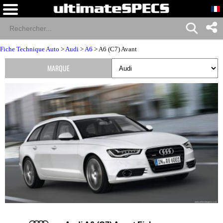
Fiche Technique Auto
>
Audi
>
A6
> A6 (C7) Avant
MARQUE