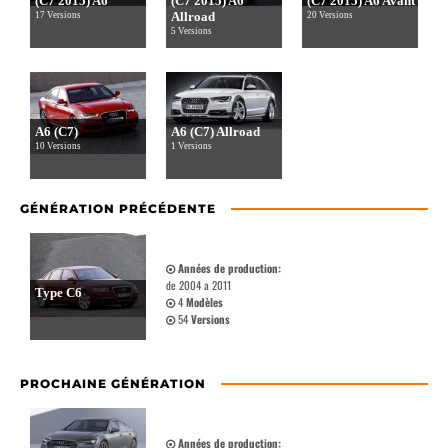
(C7 2015) A6
(C7 2015) A6
(C7 2015) A6 Avant
Allroad
17 Versions
20 Versions
5 Versions
A6 (C7)
A6 (C7) Allroad
10 Versions
1 Versions
GÉNÉRATION PRÉCÉDENTE
Années de production:
de 2004 a 2011
Type C6
4
Modèles
54
Versions
PROCHAINE GÉNÉRATION
Années de production: