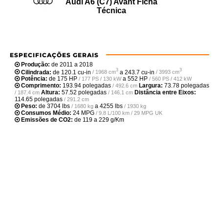
Audi A6 (C7) Avant Ficha
Técnica
ESPECIFICAÇÕES GERAIS
Produção:
de 2011 a 2018
3
3
Cilindrada:
de
120.1 cu-in
a
243.7 cu-in
/ 1968 cm
/ 3993 cm
Potência:
de
175 HP
a
552 HP
/ 177 PS / 130 kW
/ 560 PS / 412 kW
Comprimento:
193.94 polegadas
Largura:
73.78 polegadas
/ 492.6 cm
Altura:
57.52 polegadas
Distância entre Eixos:
/ 187.4 cm
/ 146.1 cm
114.65 polegadas
/ 291.2 cm
Peso:
de
3704 lbs
a
4255 lbs
/ 1680 kg
/ 1930 kg
Consumos Médio:
24 MPG
/ 9.8 L/100 km / 29 MPG UK
Emissões de CO2:
de 119 a 229 g/Km