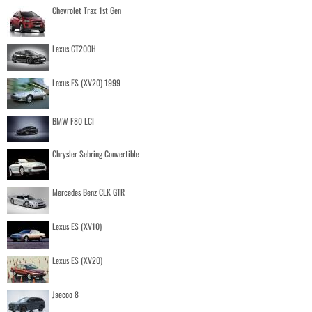
Chevrolet Trax 1st Gen
Lexus CT200H
Lexus ES (XV20) 1999
BMW F80 LCI
Chrysler Sebring Convertible
Mercedes Benz CLK GTR
Lexus ES (XV10)
Lexus ES (XV20)
Jaecoo 8