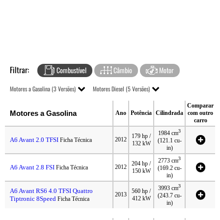
Filtrar:
Combustível
Câmbio
Motor
Motores a Gasolina (3 Versões)
Motores Diesel (5 Versões)
Comparar
Motores a Gasolina
Ano
Potência
Cilindrada
com outro
carro
3
1984 cm
179 hp /
A6 Avant 2.0 TFSI
2012
Ficha Técnica
(121.1 cu-
132 kW
in)
3
2773 cm
204 hp /
A6 Avant 2.8 FSI
2012
Ficha Técnica
(169.2 cu-
150 kW
in)
3
3993 cm
A6 Avant RS6 4.0 TFSI Quattro
560 hp /
2013
(243.7 cu-
Tiptronic 8Speed
412 kW
Ficha Técnica
in)