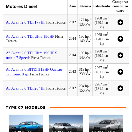
Comparar
Motores Diesel
Ano
Potência
Cilindrada
com outro
carro
3
1968 cm
177 hp /
A6 Avant 2.0 TDI 177HP
2012
Ficha Técnica
(120.1 cu-
130 kW
in)
3
1968 cm
A6 Avant 2.0 TDI Ultra 190HP
Ficha
190 hp /
2014
(120.1 cu-
Técnica
140 kW
in)
3
1968 cm
A6 Avant 2.0 TDI Ultra 190HP S
190 hp /
2014
(120.1 cu-
tronic 7 Speeds
140 kW
Ficha Técnica
in)
3
2967 cm
A6 Avant 3.0 BiTDI 313HP Quattro
313 hp /
2012
(181.1 cu-
Tiptronic 8 sp.
230 kW
Ficha Técnica
in)
3
2967 cm
204 hp /
A6 Avant 3.0 TDI 204HP
2012
Ficha Técnica
(181.1 cu-
150 kW
in)
TYPE C7 MODELOS