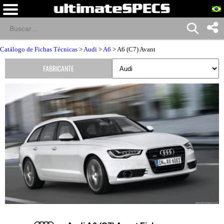
Catálogo de Fichas Técnicas
>
Audi
>
A6
> A6 (C7) Avant
FABRICANTE