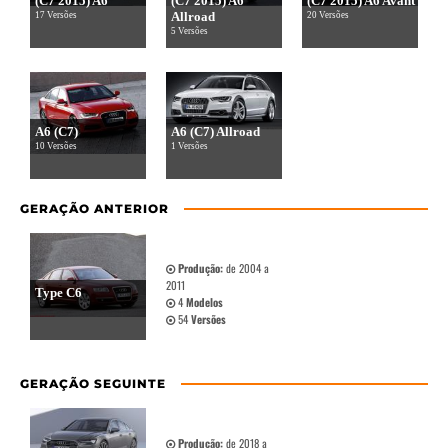
(C7 2015) A6
(C7 2015) A6
(C7 2015) A6 Avant
Allroad
17 Versões
20 Versões
5 Versões
A6 (C7)
A6 (C7) Allroad
10 Versões
1 Versões
GERAÇÃO ANTERIOR
Produção:
de 2004 a
2011
Type C6
4
Modelos
54
Versões
GERAÇÃO SEGUINTE
Produção:
de 2018 a