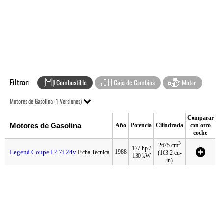
Filtrar:
Combustible
Caja de Cambios
Motor
Motores de Gasolina (1 Versiones)
Comparar
Motores de Gasolina
Año
Potencia
Cilindrada
con otro
coche
3
2675 cm
177 hp /
Legend Coupe I 2.7i 24v
1988
Ficha Tecnica
(163.2 cu-
130 kW
in)