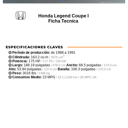
Honda Legend Coupe I
Ficha Tecnica
ESPECIFICACIONES CLAVES
Período de producción:
de 1988 a 1991
3
Cilindrada:
163.2 cu-in
/ 2675 cm
Potencia:
175 HP
/ 177 PS / 130 kW
Largo:
188.19 pulgadas
Ancho:
68.5 pulgadas
/ 478.0 cm
/ 174.0 cm
Alto:
53.94 pulgadas
Batalla:
106.3 pulgadas
/ 137.0 cm
/ 270.0 cm
Peso:
3016 lbs
/ 1368 kg
Consumos Medio:
23 MPG
/ 10.1 L/100 km / 28 MPG UK