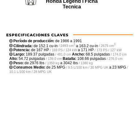
Honda Legend I Ficha
Tecnica
ESPECIFICACIONES CLAVES
Período de producción:
de 1986 a 1991
3
3
Cilindrada:
de
152.1 cu-in
a
163.2 cu-in
/ 2493 cm
/ 2675 cm
Potencia:
de
167 HP
a
171 HP
/ 169 PS / 124 kW
/ 173 PS / 127 kW
Largo:
189.37 pulgadas
Ancho:
68.5 pulgadas
/ 481.0 cm
/ 174.0 cm
Alto:
54.72 pulgadas
Batalla:
108.66 pulgadas
/ 139.0 cm
/ 276.0 cm
Peso:
de
2976 lbs
a
3042 lbs
/ 1350 kg
/ 1380 kg
Consumos Medio:
de
25 MPG
a
23 MPG
/ 9.5 L/100 km / 30 MPG UK
/
10.1 L/100 km / 28 MPG UK