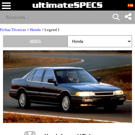
Fichas Técnicas
>
Honda
> Legend I
MARCA