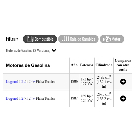
Filtrar:
Combustible
Caja de Cambios
Motor
Motores de Gasolina (2 Versiones)
Comparar
Motores de Gasolina
Año
Potencia
Cilindrada
con otro
coche
3
2493 cm
173 hp /
Legend I 2.5i 24v
1986
Ficha Tecnica
(152.1 cu-
127 kW
in)
3
2675 cm
169 hp /
Legend I 2.7i 24v
1987
Ficha Tecnica
(163.2 cu-
124 kW
in)