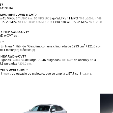
T?
 4134 lbs.
0 i-MMD e:HEV AWD e-CVT?
es
41 MPG /
Bajo WLTP /
41 MPG /
5.7 L/100 km / 50 MPG UK
5.8 L/100 km / 49
TP /
29 MPG /
Extra alto WLTP /
35 MPG /
8.1 L/100 km / 35 MPG UK
6.7 L/100
MD e:HEV AWD e-CVT?
WD e-CVT es .
VT?
3
 línea 4, Híbrido / Gasolina con una cilindrada de 1993 cm
/ 121.6 cu-
1 motor(es) eléctrico(s) .
 e:HEV AWD e-CVT?
pulgadas
de largo,
73.46 pulgadas
de ancho y
66.3
/ 470.6 cm
/ 186.6 cm
6.3 pulgadas
.
/ 270.0 cm
D e:HEV AWD e-CVT?
ft
de espacio de maletero, que se amplía a
57.7 cu-ft
/ 579 L
/ 1634 L