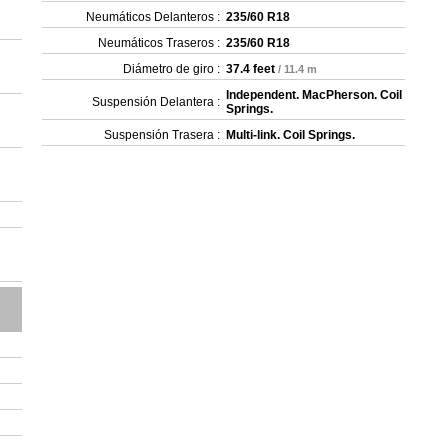
Neumáticos Delanteros :
235/60 R18
Neumáticos Traseros :
235/60 R18
Diámetro de giro :
37.4 feet
/ 11.4 m
Independent. MacPherson. Coil
Suspensión Delantera :
Springs.
Suspensión Trasera :
Multi-link. Coil Springs.