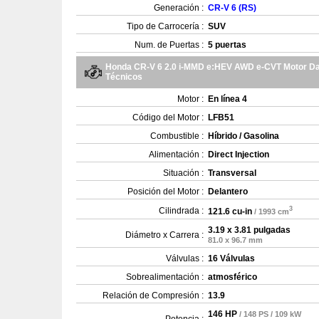
Generación :
CR-V 6 (RS)
Tipo de Carrocería :
SUV
Num. de Puertas :
5 puertas
Honda CR-V 6 2.0 i-MMD e:HEV AWD e-CVT Motor D
Técnicos
Motor :
En línea 4
Código del Motor :
LFB51
Combustible :
Híbrido / Gasolina
Alimentación :
Direct Injection
Situación :
Transversal
Posición del Motor :
Delantero
3
Cilindrada :
121.6 cu-in
/ 1993 cm
3.19 x 3.81 pulgadas
Diámetro x Carrera :
81.0 x 96.7 mm
Válvulas :
16 Válvulas
Sobrealimentación :
atmosférico
Relación de Compresión :
13.9
146 HP
/ 148 PS / 109 kW