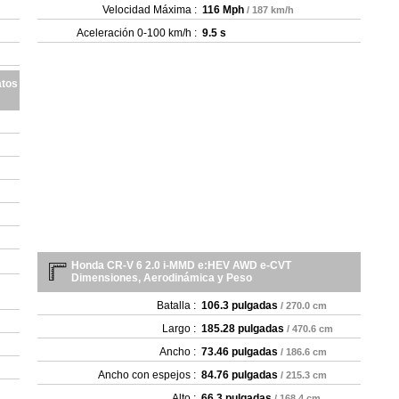
Velocidad Máxima :
116 Mph
/ 187 km/h
Aceleración 0-100 km/h :
9.5 s
atos
Honda CR-V 6 2.0 i-MMD e:HEV AWD e-CVT
Dimensiones, Aerodinámica y Peso
Batalla :
106.3 pulgadas
/ 270.0 cm
Largo :
185.28 pulgadas
/ 470.6 cm
Ancho :
73.46 pulgadas
/ 186.6 cm
Ancho con espejos :
84.76 pulgadas
/ 215.3 cm
Alto :
66.3 pulgadas
/ 168.4 cm