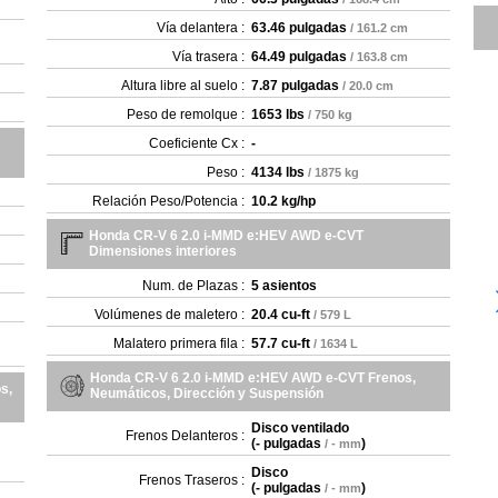
Vía delantera :
63.46 pulgadas
/ 161.2 cm
Vía trasera :
64.49 pulgadas
/ 163.8 cm
Altura libre al suelo :
7.87 pulgadas
/ 20.0 cm
Peso de remolque :
1653 lbs
/ 750 kg
Coeficiente Cx :
-
Peso :
4134 lbs
/ 1875 kg
Relación Peso/Potencia :
10.2 kg/hp
Honda CR-V 6 2.0 i-MMD e:HEV AWD e-CVT
Dimensiones interiores
Num. de Plazas :
5 asientos
Volúmenes de maletero :
20.4 cu-ft
/ 579 L
Malatero primera fila :
57.7 cu-ft
/ 1634 L
Honda CR-V 6 2.0 i-MMD e:HEV AWD e-CVT Frenos,
s,
Neumáticos, Dirección y Suspensión
Disco ventilado
Frenos Delanteros :
(
- pulgadas
)
/ - mm
Disco
Frenos Traseros :
(
- pulgadas
)
/ - mm