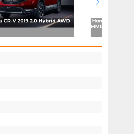
 CR-V 2019 2.0 Hybrid AWD
Honda Civic Hatc
MMD e:HEV e-CVT