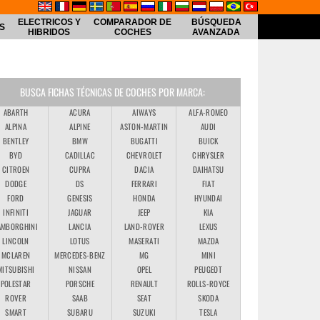
ELECTRICOS Y
COMPARADOR DE
BÚSQUEDA
S
HIBRIDOS
COCHES
AVANZADA
BUSCA FICHAS TÉCNICAS DE COCHES POR MARCA:
ABARTH
ACURA
AIWAYS
ALFA-ROMEO
ALPINA
ALPINE
ASTON-MARTIN
AUDI
BENTLEY
BMW
BUGATTI
BUICK
BYD
CADILLAC
CHEVROLET
CHRYSLER
CITROEN
CUPRA
DACIA
DAIHATSU
DODGE
DS
FERRARI
FIAT
FORD
GENESIS
HONDA
HYUNDAI
INFINITI
JAGUAR
JEEP
KIA
AMBORGHINI
LANCIA
LAND-ROVER
LEXUS
LINCOLN
LOTUS
MASERATI
MAZDA
MCLAREN
MERCEDES-BENZ
MG
MINI
MITSUBISHI
NISSAN
OPEL
PEUGEOT
POLESTAR
PORSCHE
RENAULT
ROLLS-ROYCE
ROVER
SAAB
SEAT
SKODA
SMART
SUBARU
SUZUKI
TESLA