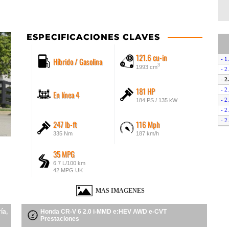
ESPECIFICACIONES CLAVES
121.6 cu-in
Híbrido / Gasolina
- 1
3
1993 cm
- 
- 
181 HP
- 
En línea 4
- 2
184 PS / 135 kW
- 
- 2
247 lb-ft
116 Mph
- 2
335 Nm
187 km/h
35 MPG
6.7 L/100 km
42 MPG UK
MAS IMAGENES
ía,
Honda CR-V 6 2.0 i-MMD e:HEV AWD e-CVT
Prestaciones