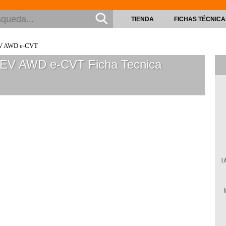
TIENDA
FICHAS TÉCNICA
EV AWD e-CVT
:HEV AWD e-CVT
Ficha Tecnica
L