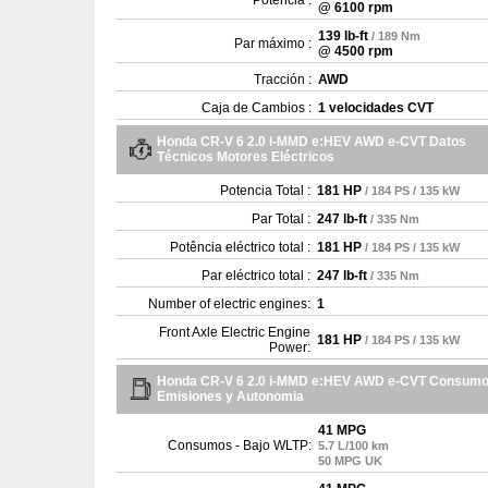
Potencia :
@ 6100 rpm
139 lb-ft
/ 189 Nm
Par máximo :
@ 4500 rpm
Tracción :
AWD
Caja de Cambios :
1 velocidades CVT
Honda CR-V 6 2.0 i-MMD e:HEV AWD e-CVT Datos
Técnicos Motores Eléctricos
Potencia Total :
181 HP
/ 184 PS / 135 kW
Par Total :
247 lb-ft
/ 335 Nm
Potência eléctrico total :
181 HP
/ 184 PS / 135 kW
Par eléctrico total :
247 lb-ft
/ 335 Nm
Number of electric engines:
1
Front Axle Electric Engine
181 HP
/ 184 PS / 135 kW
Power:
Honda CR-V 6 2.0 i-MMD e:HEV AWD e-CVT Consumo
Emisiones y Autonomia
41 MPG
Consumos - Bajo WLTP:
5.7 L/100 km
50 MPG UK