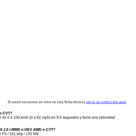
Si usted encuentra un error en esta ficha técnica
envíe su corrección aquí
 e-CVT?
e 0 a 100 km/h (0 a 62 mph) en 9.5 segundos y tiene una velocidad
V 6 2.0 i-MMD e:HEV AWD e-CVT?
PS / 181 bhp / 135 kW.