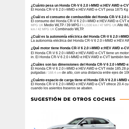
¿Cuánto pesa un Honda CR-V 6 2.0 i-MMD e:HEV AWD e-CV
El Honda CR-V 6 2.0 i-MMD e:HEV AWD e-CVT pesa 1875 Kg /
¿Cuál es el consumo de combustible del Honda CR-V 6 2.
El consumo del Honda CR-V 6 2.0 i-MMD e:HEV AWD e-CVT 
Medio WLTP /
39 MPG /
Alto WL
MPG UK
6 L/100 km / 47 MPG UK
Combinado WLTP.
km / 42 MPG UK
¿Cuál es la autonomía eléctrica del Honda CR-V 6 2.0 i-M
La autonomía eléctrica del Honda CR-V 6 2.0 i-MMD e:HEV A
¿Qué motor tiene Honda CR-V 6 2.0 i-MMD e:HEV AWD e-C
El Honda CR-V 6 2.0 i-MMD e:HEV AWD e-CVT tiene un motor En
in. El Honda CR-V 6 2.0 i-MMD e:HEV AWD e-CVT también tiene 
¿Cuáles son las dimensiones del Honda CR-V 6 2.0 i-MMD
El Honda CR-V 6 2.0 i-MMD e:HEV AWD e-CVT mide
185.28 
pulgadas
de alto, con una distancia entre ejes de
10
/ 168.4 cm
¿Cuánto espacio de carga tiene el Honda CR-V 6 2.0 i-MM
El Honda CR-V 6 2.0 i-MMD e:HEV AWD e-CVT ofrece
20.4 cu-
cuando los asientos traseros se abaten.
SUGESTIÓN DE OTROS COCHES