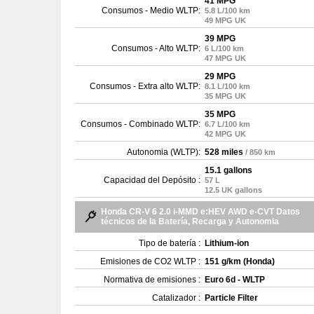
41 MPG
Consumos - Medio WLTP:
5.8 L/100 km
49 MPG UK
39 MPG
Consumos - Alto WLTP:
6 L/100 km
47 MPG UK
29 MPG
Consumos - Extra alto WLTP:
8.1 L/100 km
35 MPG UK
35 MPG
Consumos - Combinado WLTP:
6.7 L/100 km
42 MPG UK
Autonomia (WLTP):
528 miles
/ 850 km
15.1 gallons
Capacidad del Depósito :
57 L
12.5 UK gallons
Honda CR-V 6 2.0 i-MMD e:HEV AWD e-CVT Datos
técnicos de la Batería, Recarga y Autonomia
Tipo de batería :
Lithium-ion
Emisiones de CO2 WLTP :
151 g/km (Honda)
Normativa de emisiones :
Euro 6d - WLTP
Catalizador :
Particle Filter