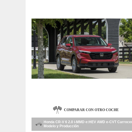
COMPARAR CON OTRO COCHE
Honda CR-V 6 2.0 i-MMD e:HEV AWD e-CVT Carrocer
Modelo y Producción