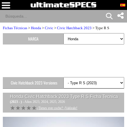
Fichas Técnicas
>
Honda
>
Civic
>
Civic Hatchback 2023
> Type R S
MARCA
Civic Hatchback 2023 Versiones
Honda Civic Hatchback 2023 Type R S
Ficha Tecnica
(2023 - )
- Años 2023, 2024, 2025, 2026
★★★★★
★★★★★
¿Tienes este coche? ¡Valóralo!