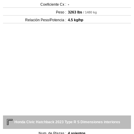
Coeficiente Cx :
-
Peso :
3263 lbs
/ 1480 kg
Relación Peso/Potencia :
4.5 kg/hp
Honda Civic Hatchback 2023 Type R S Dimensiones interiores
Num. de Plazas :
4 asientos