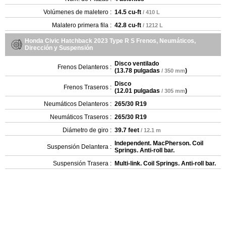
Volúmenes de maletero :
14.5 cu-ft
/ 410 L
Malatero primera fila :
42.8 cu-ft
/ 1212 L
Honda Civic Hatchback 2023 Type R S Frenos, Neumáticos,
Dirección y Suspensión
Disco ventilado
Frenos Delanteros :
(
13.78 pulgadas
)
/ 350 mm
Disco
Frenos Traseros :
(
12.01 pulgadas
)
/ 305 mm
Neumáticos Delanteros :
265/30 R19
Neumáticos Traseros :
265/30 R19
Diámetro de giro :
39.7 feet
/ 12.1 m
Independent. MacPherson. Coil
Suspensión Delantera :
Springs. Anti-roll bar.
Suspensión Trasera :
Multi-link. Coil Springs. Anti-roll bar.