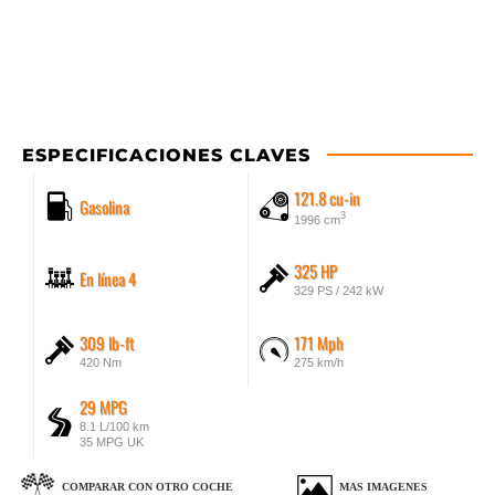
ESPECIFICACIONES CLAVES
121.8 cu-in
Gasolina
3
1996 cm
325 HP
En línea 4
329 PS / 242 kW
309 lb-ft
171 Mph
420 Nm
275 km/h
29 MPG
8.1 L/100 km
35 MPG UK
COMPARAR CON OTRO COCHE
MAS IMAGENES