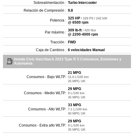
Sobrealimentación :
Turbo Intercooler
Relación de Compresión :
9.8
325 HP
/ 329 PS / 242 kW
Potencia :
@ 6500 rpm
309 lb-ft
/ 420 Nm
Par máximo :
@ 2200-4000 rpm
Tracción :
FWD
Caja de Cambios :
6 velocidades Manual
Honda Civic Hatchback 2023 Type R S Consumos, Emisiones y
Autonomia
21 MPG
Consumos - Bajo WLTP:
11.4 L/100 km
25 MPG UK
29 MPG
Consumos - Medio WLTP:
8 L/100 km
35 MPG UK
33 MPG
Consumos - Alto WLTP:
7.1 L/100 km
40 MPG UK
29 MPG
Consumos - Extra alto WLTP:
8 L/100 km
35 MPG UK