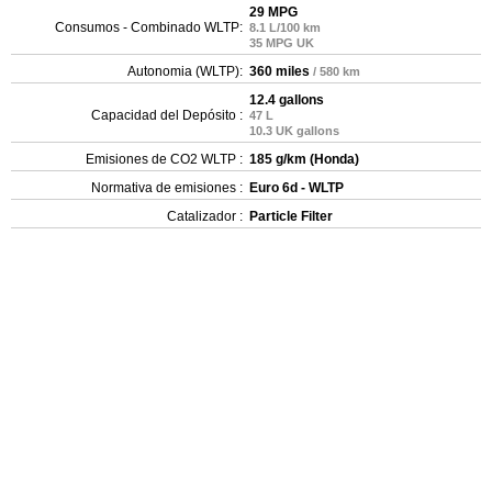
29 MPG
Consumos - Combinado WLTP:
8.1 L/100 km
35 MPG UK
Autonomia (WLTP):
360 miles
/ 580 km
12.4 gallons
Capacidad del Depósito :
47 L
10.3 UK gallons
Emisiones de CO2 WLTP :
185 g/km (Honda)
Normativa de emisiones :
Euro 6d - WLTP
Catalizador :
Particle Filter