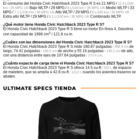
El consumo del Honda Civic Hatchback 2023 Type R S es
21 MPG /
11.4 L/100
Bajo WLTP /
29 MPG /
Medio WLTP /
33
km / 25 MPG UK
8 L/100 km / 35 MPG UK
MPG /
Alto WLTP /
29 MPG /
7.1 L/100 km / 40 MPG UK
8 L/100 km / 35 MPG UK
Extra alto WLTP /
29 MPG /
Combinado WLTP.
8.1 L/100 km / 35 MPG UK
¿Qué motor tiene Honda Civic Hatchback 2023 Type R S?
El Honda Civic Hatchback 2023 Type R S tiene un motor En línea 4, Gasolina
3
con capacidad de 1996 cm
/ 121.8 cu-in.
¿Cuáles son las dimensiones del Honda Civic Hatchback 2023 Type R S?
El Honda Civic Hatchback 2023 Type R S mide
180.87 pulgadas
de
/ 459.4 cm
largo,
74.41 pulgadas
de ancho y
55.16 pulgadas
de alto,
/ 189.0 cm
/ 140.1 cm
con una distancia entre ejes de
107.64 pulgadas
.
/ 273.4 cm
¿Cuánto espacio de carga tiene el Honda Civic Hatchback 2023 Type R S?
El Honda Civic Hatchback 2023 Type R S ofrece
14.5 cu-ft
de espacio
/ 410 L
de maletero, que se amplía a
42.8 cu-ft
cuando los asientos traseros se
/ 1212 L
abaten.
ULTIMATE SPECS TIENDA