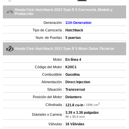
Honda Civic Hatchback 2023 Type R S Carrocería, Modelo y
Producción
Generación :
11th Generation
Tipo de Carrocería :
Hatchback
Num. de Puertas :
5 puertas
Honda Civic Hatchback 2023 Type R S Motor Datos Técnicos
Motor :
En línea 4
Código del Motor :
K20C1
Combustible :
Gasolina
Alimentación :
Direct Injection
Situación :
Transversal
Posición del Motor :
Delantero
3
Cilindrada :
121.8 cu-in
/ 1996 cm
3.39 x 3.38 pulgadas
Diámetro x Carrera :
86 x 85.9 mm
Válvulas :
16 Válvulas