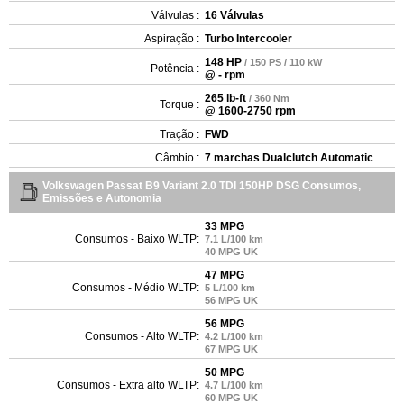
Válvulas :
16 Válvulas
Aspiração :
Turbo Intercooler
148 HP
/ 150 PS / 110 kW
Potência :
@ - rpm
265 lb-ft
/ 360 Nm
Torque :
@ 1600-2750 rpm
Tração :
FWD
Câmbio :
7 marchas Dualclutch Automatic
Volkswagen Passat B9 Variant 2.0 TDI 150HP DSG Consumos,
Emissões e Autonomia
33 MPG
Consumos - Baixo WLTP:
7.1 L/100 km
40 MPG UK
47 MPG
Consumos - Médio WLTP:
5 L/100 km
56 MPG UK
56 MPG
Consumos - Alto WLTP:
4.2 L/100 km
67 MPG UK
50 MPG
Consumos - Extra alto WLTP:
4.7 L/100 km
60 MPG UK