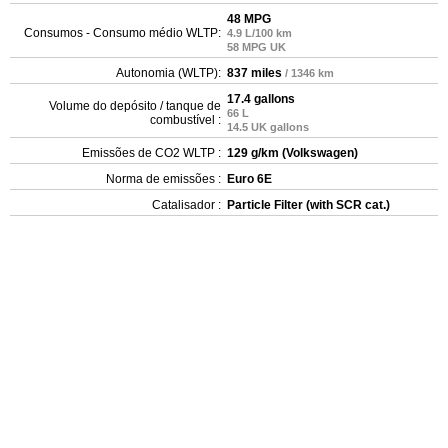
48 MPG
Consumos - Consumo médio WLTP:
4.9 L/100 km
58 MPG UK
Autonomia (WLTP):
837 miles
/ 1346 km
17.4 gallons
Volume do depósito / tanque de
66 L
combustível :
14.5 UK gallons
Emissões de CO2 WLTP :
129 g/km (Volkswagen)
Norma de emissões :
Euro 6E
Catalisador :
Particle Filter (with SCR cat.)