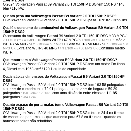
150HP DSG?
O 2024 Volkswagen Passat B9 Variant 2.0 TDI 150HP DSG tem 150 PS / 148
bhp / 110 kW.
Quanto pesa um Volkswagen Passat B9 Variant 2.0 TDI 150HP DSG?
O Volkswagen Passat B9 Variant 2.0 TDI 150HP DSG pesa 1678 Kg / 3699 lbs.
Qual é o consumo de combustível do Volkswagen Passat B9 Variant 2.0 TDI
150HP DSG?
O consumo do Volkswagen Passat B9 Variant 2.0 TDI 150HP DSG é
33 MPG /
Baixo WLTP /
47 MPG /
Médio
7.1 L/100 km / 40 MPG UK
5 L/100 km / 56 MPG UK
WLTP /
56 MPG /
Alto WLTP /
50 MPG /
4.2 L/100 km / 67 MPG UK
4.7 L/100 km / 60
Extra alto WLTP /
48 MPG /
Consumo médio
MPG UK
4.9 L/100 km / 58 MPG UK
WLTP.
Que motor tem o Volkswagen Passat B9 Variant 2.0 TDI 150HP DSG?
O Volkswagen Passat B9 Variant 2.0 TDI 150HP DSG tem um motor Em linha
3
4, Diesel com 1968 cm
/ 120.1 cu-in de capacidade.
Quais são as dimensões do Volkswagen Passat B9 Variant 2.0 TDI 150HP
DSG?
O Volkswagen Passat B9 Variant 2.0 TDI 150HP DSG tem
193.58 polegadas
/
de comprimento,
72.91 polegadas
de largura e
59.29
491.7 cm
/ 185.2 cm
polegadas
de altura, com uma distância entre eixos de
111.85
/ 150.6 cm
polegadas
.
/ 284.1 cm
Quanto espaço de porta-malas tem o Volkswagen Passat B9 Variant 2.0 TDI
150HP DSG?
O Volkswagen Passat B9 Variant 2.0 TDI 150HP DSG oferece
24.4 cu-ft
/ 690 L
de espaço de porta-malas, que aumenta para
67.8 cu-ft
quando os
/ 1920 L
bancos traseiros são rebatidos.