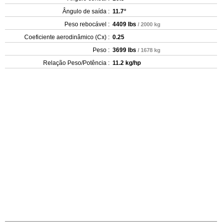
Ângulo de saída :
11.7°
Peso rebocável :
4409 lbs
/ 2000 kg
Coeficiente aerodinâmico (Cx) :
0.25
Peso :
3699 lbs
/ 1678 kg
Relação Peso/Potência :
11.2 kg/hp