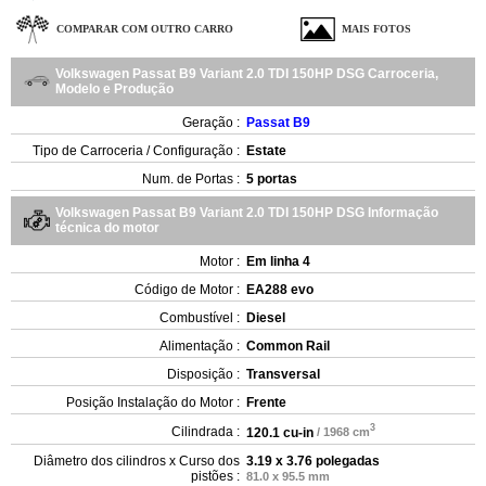
COMPARAR COM OUTRO CARRO
MAIS FOTOS
Volkswagen Passat B9 Variant 2.0 TDI 150HP DSG Carroceria,
Modelo e Produção
Geração :
Passat B9
Tipo de Carroceria / Configuração :
Estate
Num. de Portas :
5 portas
Volkswagen Passat B9 Variant 2.0 TDI 150HP DSG Informação
técnica do motor
Motor :
Em linha 4
Código de Motor :
EA288 evo
Combustível :
Diesel
Alimentação :
Common Rail
Disposição :
Transversal
Posição Instalação do Motor :
Frente
3
Cilindrada :
120.1 cu-in
/ 1968 cm
Diâmetro dos cilindros x Curso dos
3.19 x 3.76 polegadas
pistões :
81.0 x 95.5 mm