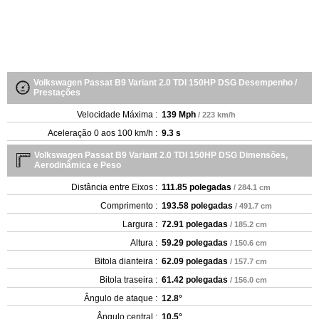
Volkswagen Passat B9 Variant 2.0 TDI 150HP DSG Desempenho /
Prestações
Velocidade Máxima :
139 Mph
/ 223 km/h
Aceleração 0 aos 100 km/h :
9.3 s
Volkswagen Passat B9 Variant 2.0 TDI 150HP DSG Dimensões,
Aerodinâmica e Peso
Distância entre Eixos :
111.85 polegadas
/ 284.1 cm
Comprimento :
193.58 polegadas
/ 491.7 cm
Largura :
72.91 polegadas
/ 185.2 cm
Altura :
59.29 polegadas
/ 150.6 cm
Bitola dianteira :
62.09 polegadas
/ 157.7 cm
Bitola traseira :
61.42 polegadas
/ 156.0 cm
Ângulo de ataque :
12.8°
Ângulo central :
10.5°