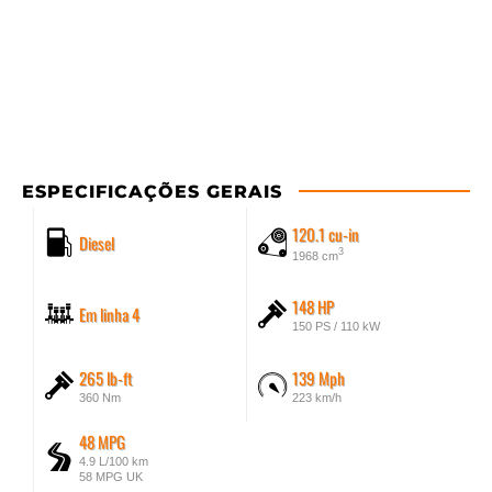
ESPECIFICAÇÕES GERAIS
120.1 cu-in
Diesel
3
1968 cm
148 HP
Em linha 4
150 PS / 110 kW
265 lb-ft
139 Mph
360 Nm
223 km/h
48 MPG
4.9 L/100 km
58 MPG UK