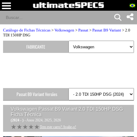
Catálogo de Fichas Técnicas
>
Volkswagen
>
Passat
>
Passat B9 Variant
> 2.0
TDI 150HP DSG
FABRICANTE
Passat B9 Variant Versões
Volkswagen Passat B9 Variant 2.0 TDI 150HP DSG
Ficha Técnica
(2024 - )
- Anos 2024, 2025, 2026
★★★★★
★★★★★
Tem este carro? Avalie-o!