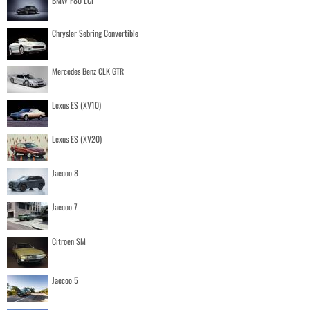
BMW F80 LCI
Chrysler Sebring Convertible
Mercedes Benz CLK GTR
Lexus ES (XV10)
Lexus ES (XV20)
Jaecoo 8
Jaecoo 7
Citroen SM
Jaecoo 5