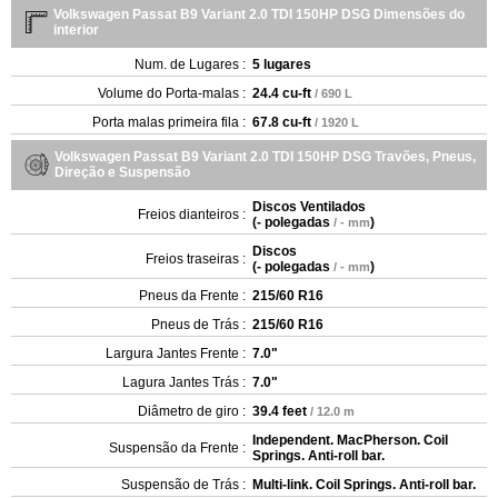
Volkswagen Passat B9 Variant 2.0 TDI 150HP DSG Dimensões do
interior
Num. de Lugares :
5 lugares
Volume do Porta-malas :
24.4 cu-ft
/ 690 L
Porta malas primeira fila :
67.8 cu-ft
/ 1920 L
Volkswagen Passat B9 Variant 2.0 TDI 150HP DSG Travões, Pneus,
Direção e Suspensão
Discos Ventilados
Freios dianteiros :
(
- polegadas
)
/ - mm
Discos
Freios traseiras :
(
- polegadas
)
/ - mm
Pneus da Frente :
215/60 R16
Pneus de Trás :
215/60 R16
Largura Jantes Frente :
7.0"
Lagura Jantes Trás :
7.0"
Diâmetro de giro :
39.4 feet
/ 12.0 m
Independent. MacPherson. Coil
Suspensão da Frente :
Springs. Anti-roll bar.
Suspensão de Trás :
Multi-link. Coil Springs. Anti-roll bar.