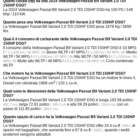
Quanti cavalli (hp) ha una 2024 Volkswagen Passat B9 Variant 2.0 TDI
150HP DSG?
La 2024 Volkswagen Passat B9 Variant 2.0 TDI 150HP DSG ha 150 PS / 148
bhp / 110 kW.
Quanto pesa una Volkswagen Passat B9 Variant 2.0 TDI 150HP DSG?
La Volkswagen Passat B9 Variant 2.0 TDI 150HP DSG pesa 1678 Kg / 3699
lbs.
Qual è il consumo di carburante della Volkswagen Passat B9 Variant 2.0 TDI
150HP DSG?
Il consumo della Volkswagen Passat B9 Variant 2.0 TDI 150HP DSG è
33 MPG
/
Basso WLTP /
47 MPG /
Medio
7.1 L/100 km / 40 MPG UK
5 L/100 km / 56 MPG UK
WLTP /
56 MPG /
Alto WLTP /
50 MPG /
4.2 L/100 km / 67 MPG UK
4.7 L/100 km / 60
Molto alto WLTP /
48 MPG /
Ciclo combinato
MPG UK
4.9 L/100 km / 58 MPG UK
WLTP.
Che motore ha la Volkswagen Passat B9 Variant 2.0 TDI 150HP DSG?
La Volkswagen Passat B9 Variant 2.0 TDI 150HP DSG ha un motore In linea 4,
3
Diesel con cilindrata 1968 cm
/ 120.1 cu-in.
Quali sono le dimensioni della Volkswagen Passat B9 Variant 2.0 TDI 150HP
DSG?
La Volkswagen Passat B9 Variant 2.0 TDI 150HP DSG è lunga
193.58 pollici
/
, larga
72.91 pollici
e alta
59.29 pollici
, con un
491.7 cm
/ 185.2 cm
/ 150.6 cm
passo di
111.85 pollici
.
/ 284.1 cm
Quanto spazio di carico ha la Volkswagen Passat B9 Variant 2.0 TDI 150HP
DSG?
La Volkswagen Passat B9 Variant 2.0 TDI 150HP DSG offre
24.4 cu-ft
di
/ 690 L
spazio nel bagagliaio, che aumenta fino a
67.8 cu-ft
quando i sedili
/ 1920 L
posteriori vengono abbattuti.