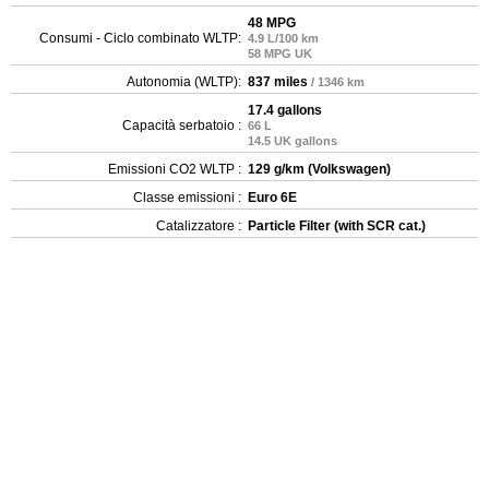
48 MPG
Consumi - Ciclo combinato WLTP:
4.9 L/100 km
58 MPG UK
Autonomia (WLTP):
837 miles
/ 1346 km
17.4 gallons
Capacità serbatoio :
66 L
14.5 UK gallons
Emissioni CO2 WLTP :
129 g/km (Volkswagen)
Classe emissioni :
Euro 6E
Catalizzatore :
Particle Filter (with SCR cat.)