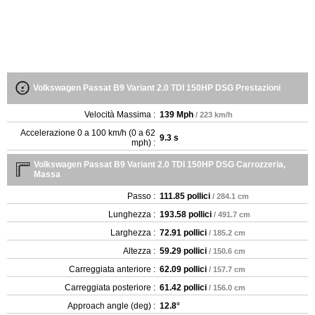
Volkswagen Passat B9 Variant 2.0 TDI 150HP DSG Prestazioni
Velocità Massima :
139 Mph
/ 223 km/h
Accelerazione 0 a 100 km/h (0 a 62
9.3 s
mph) :
Volkswagen Passat B9 Variant 2.0 TDI 150HP DSG Carrozzeria,
Massa
Passo :
111.85 pollici
/ 284.1 cm
Lunghezza :
193.58 pollici
/ 491.7 cm
Larghezza :
72.91 pollici
/ 185.2 cm
Altezza :
59.29 pollici
/ 150.6 cm
Carreggiata anteriore :
62.09 pollici
/ 157.7 cm
Carreggiata posteriore :
61.42 pollici
/ 156.0 cm
Approach angle (deg) :
12.8°