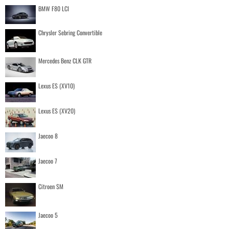
BMW F80 LCI
Chrysler Sebring Convertible
Mercedes Benz CLK GTR
Lexus ES (XV10)
Lexus ES (XV20)
Jaecoo 8
Jaecoo 7
Citroen SM
Jaecoo 5