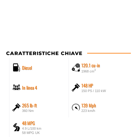
CARATTERISTICHE CHIAVE
120.1 cu-in
Diesel
3
1968 cm
148 HP
In linea 4
150 PS / 110 kW
265 lb-ft
139 Mph
360 Nm
223 km/h
48 MPG
4.9 L/100 km
58 MPG UK