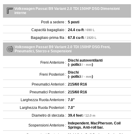
Volkswagen Passat B9 Variant 2.0 TDI 150HP DSG Dimensioni
interne
Posti a sedere :
5 posti
Capacità bagagliaio :
24.4 cu-ft
/ 690 L
Bagagliaio prima fila :
67.8 cu-ft
/ 1920 L
Volkswagen Passat B9 Variant 2.0 TDI 150HP DSG Freni,
Pneumatici, Sterzo e Sospensioni
Dischi autoventilanti
Freni Anteriore :
(
- pollici
)
/ - mm
Dischi
Freni Posteriori :
(
- pollici
)
/ - mm
Pneumatici Anteriori :
215/60 R16
Pneumatici Posteriori :
215/60 R16
Larghezza Ruota Anteriore :
7.0"
Larghezza Ruota Posteriori :
7.0"
Diametro di sterzata :
39.4 feet
/ 12.0 m
Independent. MacPherson. Coil
Sospensioni Anteriore :
Springs. Anti-roll bar.