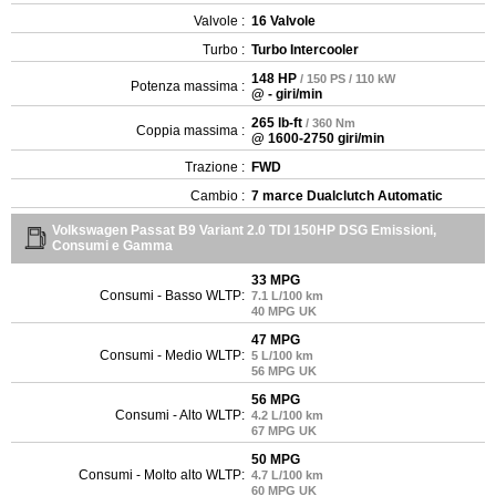
Valvole :
16 Valvole
Turbo :
Turbo Intercooler
148 HP
/ 150 PS / 110 kW
Potenza massima :
@ - giri/min
265 lb-ft
/ 360 Nm
Coppia massima :
@ 1600-2750 giri/min
Trazione :
FWD
Cambio :
7 marce Dualclutch Automatic
Volkswagen Passat B9 Variant 2.0 TDI 150HP DSG Emissioni,
Consumi e Gamma
33 MPG
Consumi - Basso WLTP:
7.1 L/100 km
40 MPG UK
47 MPG
Consumi - Medio WLTP:
5 L/100 km
56 MPG UK
56 MPG
Consumi - Alto WLTP:
4.2 L/100 km
67 MPG UK
50 MPG
Consumi - Molto alto WLTP:
4.7 L/100 km
60 MPG UK