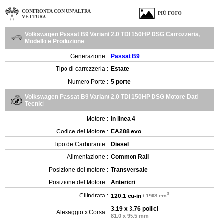
CONFRONTA CON UN'ALTRA
PIÙ FOTO
VETTURA
Volkswagen Passat B9 Variant 2.0 TDI 150HP DSG Carrozzeria,
Modello e Produzione
Generazione :
Passat B9
Tipo di carrozzeria :
Estate
Numero Porte :
5 porte
Volkswagen Passat B9 Variant 2.0 TDI 150HP DSG Motore Dati
Tecnici
Motore :
In linea 4
Codice del Motore :
EA288 evo
Tipo de Carburante :
Diesel
Alimentazione :
Common Rail
Posizione del motore :
Transversale
Posizione del Motore :
Anteriori
3
Cilindrata :
120.1 cu-in
/ 1968 cm
3.19 x 3.76 pollici
Alesaggio x Corsa :
81.0 x 95.5 mm