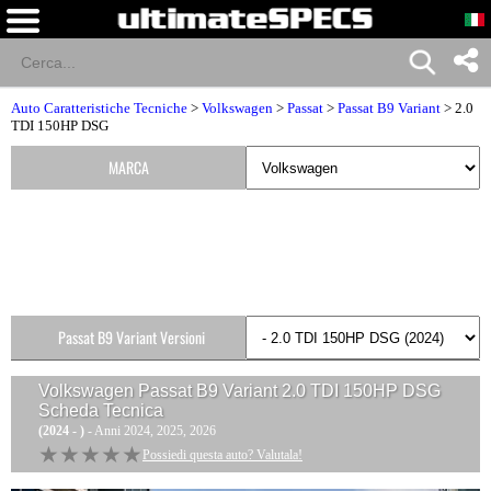
Auto Caratteristiche Tecniche
>
Volkswagen
>
Passat
>
Passat B9 Variant
> 2.0
TDI 150HP DSG
MARCA
Passat B9 Variant Versioni
Volkswagen Passat B9 Variant 2.0 TDI 150HP DSG
Scheda Tecnica
(2024 - )
- Anni 2024, 2025, 2026
★★★★★
★★★★★
Possiedi questa auto? Valutala!