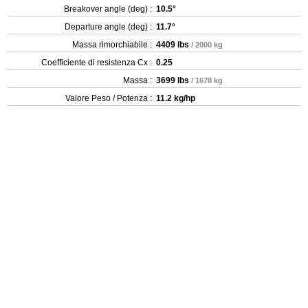
Breakover angle (deg) :
10.5°
Departure angle (deg) :
11.7°
Massa rimorchiabile :
4409 lbs
/ 2000 kg
Coefficiente di resistenza Cx :
0.25
Massa :
3699 lbs
/ 1678 kg
Valore Peso / Potenza :
11.2 kg/hp