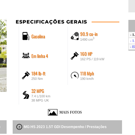
ESPECIFICAÇÕES GERAIS
90.9 cu-in
Gasolina
- 1
3
1490 cm
- 1
- E
160 HP
Em linha 4
162 PS / 119 kW
184 lb-ft
118 Mph
250 Nm
190 km/h
32 MPG
7.4 L/100 km
38 MPG UK
MAIS FOTOS
o
MG HS 2023 1.5T GDI Desempenho / Prestações