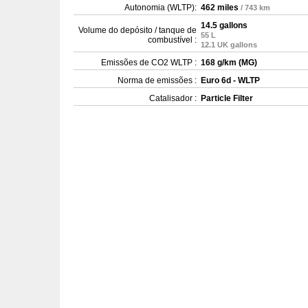
Autonomia (WLTP):
462 miles
/ 743 km
14.5 gallons
Volume do depósito / tanque de
55 L
combustível :
12.1 UK gallons
Emissões de CO2 WLTP :
168 g/km (MG)
Norma de emissões :
Euro 6d - WLTP
Catalisador :
Particle Filter