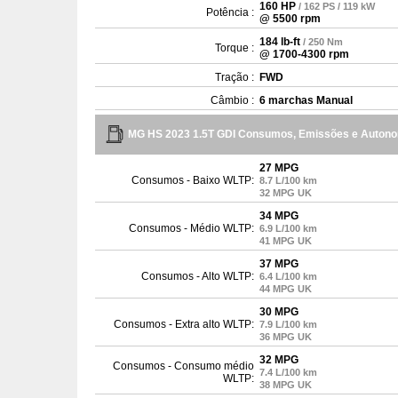
160 HP
/ 162 PS / 119 kW
Potência :
@ 5500 rpm
184 lb-ft
/ 250 Nm
Torque :
@ 1700-4300 rpm
Tração :
FWD
Câmbio :
6 marchas Manual
MG HS 2023 1.5T GDI Consumos, Emissões e Auton
27 MPG
Consumos - Baixo WLTP:
8.7 L/100 km
32 MPG UK
34 MPG
Consumos - Médio WLTP:
6.9 L/100 km
41 MPG UK
37 MPG
Consumos - Alto WLTP:
6.4 L/100 km
44 MPG UK
30 MPG
Consumos - Extra alto WLTP:
7.9 L/100 km
36 MPG UK
32 MPG
Consumos - Consumo médio
7.4 L/100 km
WLTP:
38 MPG UK