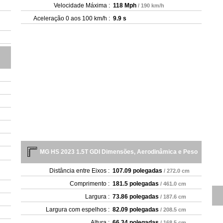
Velocidade Máxima :
118 Mph
/ 190 km/h
Aceleração 0 aos 100 km/h :
9.9 s
MG HS 2023 1.5T GDI Dimensões, Aerodinâmica e Peso
Distância entre Eixos :
107.09 polegadas
/ 272.0 cm
Comprimento :
181.5 polegadas
/ 461.0 cm
Largura :
73.86 polegadas
/ 187.6 cm
Largura com espelhos :
82.09 polegadas
/ 208.5 cm
Altura :
66.34 polegadas
/ 168.5 cm