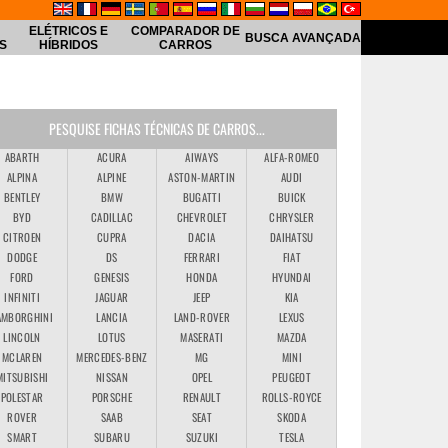
ELÉTRICOS E
COMPARADOR DE
BUSCA AVANÇADA
S
HÍBRIDOS
CARROS
PESQUISE FICHAS TÉCNICAS DE CARROS...
ABARTH
ACURA
AIWAYS
ALFA-ROMEO
ALPINA
ALPINE
ASTON-MARTIN
AUDI
BENTLEY
BMW
BUGATTI
BUICK
BYD
CADILLAC
CHEVROLET
CHRYSLER
CITROEN
CUPRA
DACIA
DAIHATSU
DODGE
DS
FERRARI
FIAT
FORD
GENESIS
HONDA
HYUNDAI
INFINITI
JAGUAR
JEEP
KIA
AMBORGHINI
LANCIA
LAND-ROVER
LEXUS
LINCOLN
LOTUS
MASERATI
MAZDA
MCLAREN
MERCEDES-BENZ
MG
MINI
MITSUBISHI
NISSAN
OPEL
PEUGEOT
POLESTAR
PORSCHE
RENAULT
ROLLS-ROYCE
ROVER
SAAB
SEAT
SKODA
SMART
SUBARU
SUZUKI
TESLA