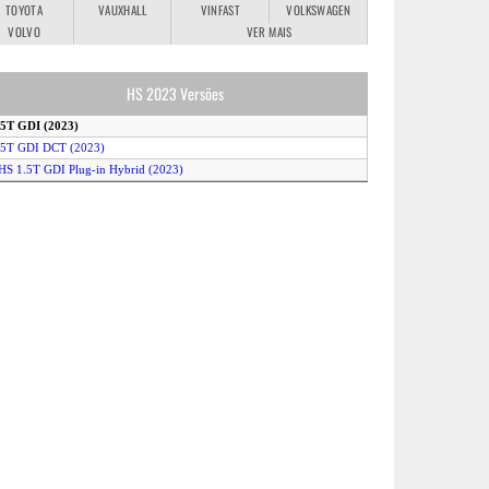
TOYOTA
VAUXHALL
VINFAST
VOLKSWAGEN
VOLVO
VER MAIS
HS 2023 Versões
.5T GDI (2023)
.5T GDI DCT (2023)
HS 1.5T GDI Plug-in Hybrid (2023)