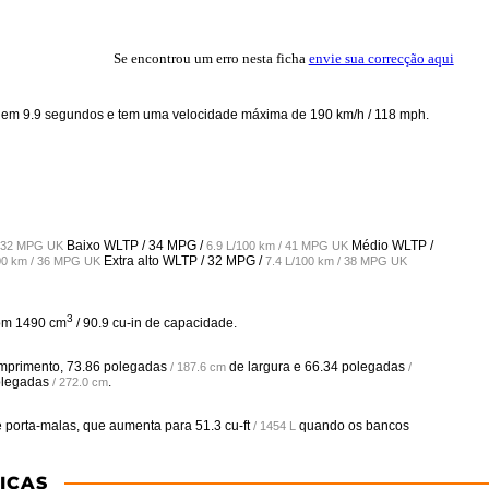
Se encontrou um erro nesta ficha
envie sua correcção aqui
 em 9.9 segundos e tem uma velocidade máxima de 190 km/h / 118 mph.
Baixo WLTP /
34 MPG /
Médio WLTP /
/ 32 MPG UK
6.9 L/100 km / 41 MPG UK
Extra alto WLTP /
32 MPG /
00 km / 36 MPG UK
7.4 L/100 km / 38 MPG UK
3
com 1490 cm
/ 90.9 cu-in de capacidade.
mprimento,
73.86 polegadas
de largura e
66.34 polegadas
/ 187.6 cm
/
olegadas
.
/ 272.0 cm
 porta-malas, que aumenta para
51.3 cu-ft
quando os bancos
/ 1454 L
ICAS