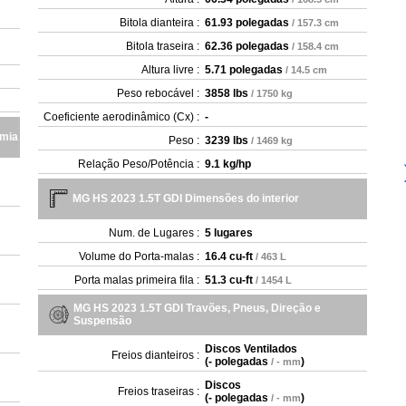
Bitola dianteira :
61.93 polegadas
/ 157.3 cm
Bitola traseira :
62.36 polegadas
/ 158.4 cm
Altura livre :
5.71 polegadas
/ 14.5 cm
Peso rebocável :
3858 lbs
/ 1750 kg
Coeficiente aerodinâmico (Cx) :
-
omia
Peso :
3239 lbs
/ 1469 kg
Relação Peso/Potência :
9.1 kg/hp
MG HS 2023 1.5T GDI Dimensões do interior
Num. de Lugares :
5 lugares
Volume do Porta-malas :
16.4 cu-ft
/ 463 L
Porta malas primeira fila :
51.3 cu-ft
/ 1454 L
MG HS 2023 1.5T GDI Travões, Pneus, Direção e
Suspensão
Discos Ventilados
Freios dianteiros :
(
- polegadas
)
/ - mm
Discos
Freios traseiras :
(
- polegadas
)
/ - mm