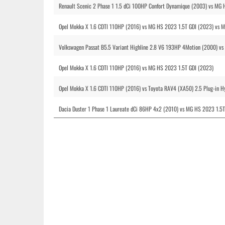
Renault Scenic 2 Phase 1 1.5 dCi 100HP Confort Dynamique (2003) vs MG 
Opel Mokka X 1.6 CDTI 110HP (2016) vs MG HS 2023 1.5T GDI (2023) vs 
Volkswagen Passat B5.5 Variant Highline 2.8 V6 193HP 4Motion (2000) v
Opel Mokka X 1.6 CDTI 110HP (2016) vs MG HS 2023 1.5T GDI (2023)
Opel Mokka X 1.6 CDTI 110HP (2016) vs Toyota RAV4 (XA50) 2.5 Plug-in 
Dacia Duster 1 Phase 1 Laureate dCi 86HP 4x2 (2010) vs MG HS 2023 1.5T