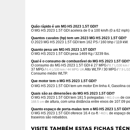
Quão rápido é um MG HS 2023 1.5T GDI?
O MG HS 2023 1.5T GDI acelera de 0 a 100 km/h (0 a 62 mph)
Quantos cavalos (hp) tem um 2023 MG HS 2023 1.5T GDI?
O 2023 MG HS 2023 1.5T GDI tem 162 PS / 160 bhp / 119 kW.
Quanto pesa um MG HS 2023 1.5T GDI?
O MG HS 2023 1.5T GDI pesa 1469 Kg / 3239 lbs.
Qual é o consumo de combustível do MG HS 2023 1.5T GDI?
O consumo do MG HS 2023 1.5T GDI é
27 MPG /
8.7 L/100 km 
37 MPG /
Alto WLTP /
30 MPG /
6.4 L/100 km / 44 MPG UK
7.9 L/1
Consumo médio WLTP.
Que motor tem o MG HS 2023 1.5T GDI?
O MG HS 2023 1.5T GDI tem um motor Em linha 4, Gasolina 
Quais são as dimensões do MG HS 2023 1.5T GDI?
O MG HS 2023 1.5T GDI tem
181.5 polegadas
de co
/ 461.0 cm
de altura, com uma distância entre eixos de
107.09 p
168.5 cm
Quanto espaço de porta-malas tem o MG HS 2023 1.5T GDI?
O MG HS 2023 1.5T GDI oferece
16.4 cu-ft
de espaço de
/ 463 L
traseiros são rebatidos.
VISITE TAMBÉM ESTAS FICHAS TÉCN