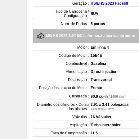
Geração :
HS/EHS 2023 Facelift
Tipo de Carroceria /
SUV
Configuração :
Num. de Portas :
5 portas
MG HS 2023 1.5T GDI Informação técnica do motor
Motor :
Em linha 4
Código de Motor :
15E4E
Combustível :
Gasolina
Alimentação :
Direct Injection
Disposição :
Transversal
Posição Instalação do Motor :
Frente
3
Cilindrada :
90.9 cu-in
/ 1490 cm
Diâmetro dos cilindros x Curso
2.91 x 3.41 polegadas
dos pistões :
74.0 x 86.6 mm
Válvulas :
16 Válvulas
Aspiração :
Turbo Intercooler
Taxa de Compressão :
11.5