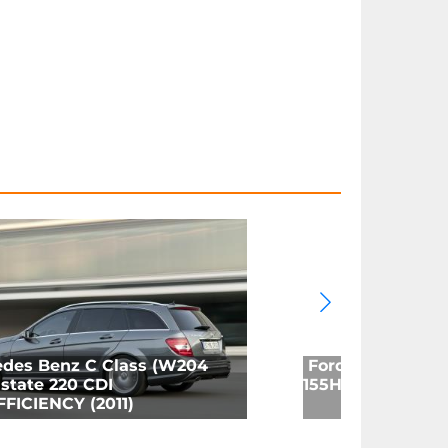
des Benz C Class (W204
Ford Focus 4 Wa
Estate 220 CDI
155HP mHEV (20
FFICIENCY (2011)