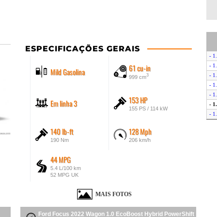
ESPECIFICAÇÕES GERAIS
- 1
61 cu-in
- 1
Mild Gasolina
- 1
3
999 cm
- 1
- 1
153 HP
Em linha 3
- 1
155 PS / 114 kW
- 1
- 1
140 lb-ft
128 Mph
- 1
190 Nm
206 km/h
- 1
- 1
44 MPG
- 2
5.4 L/100 km
- 2
52 MPG UK
MAIS FOTOS
Ford Focus 2022 Wagon 1.0 EcoBoost Hybrid PowerShift