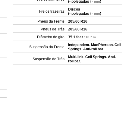
(
- polegadas
)
/ - mm
Discos
Freios traseiras :
(
- polegadas
)
/ - mm
Pneus da Frente :
205/60 R16
Pneus de Trás :
205/60 R16
Diâmetro de giro :
35.1 feet
/ 10.7 m
Independent. MacPherson. Coil
Suspensão da Frente :
Springs. Anti-roll bar.
Multi-link. Coil Springs. Anti-
Suspensão de Trás :
roll bar.