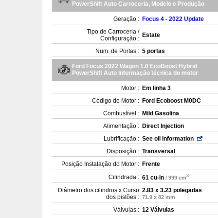
PowerShift Auto Carroceria, Modelo e Produção
Geração :
Focus 4 - 2022 Update
Tipo de Carroceria /
Estate
Configuração :
Num. de Portas :
5 portas
Ford Focus 2022 Wagon 1.0 EcoBoost Hybrid
PowerShift Auto Informação técnica do motor
Motor :
Em linha 3
Código de Motor :
Ford Ecoboost M0DC
Combustível :
Mild Gasolina
Alimentação :
Direct Injection
Lubrificação :
See oil information
Disposição :
Transversal
Posição Instalação do Motor :
Frente
3
Cilindrada :
61 cu-in
/ 999 cm
Diâmetro dos cilindros x Curso
2.83 x 3.23 polegadas
dos pistões :
71.9 x 82 mm
Válvulas :
12 Válvulas