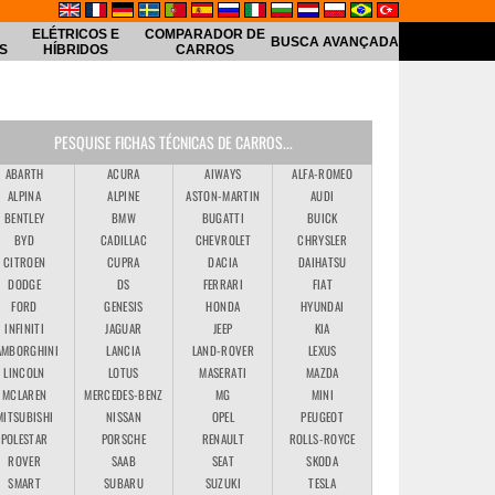
ELÉTRICOS E
COMPARADOR DE
BUSCA AVANÇADA
S
HÍBRIDOS
CARROS
PESQUISE FICHAS TÉCNICAS DE CARROS...
ABARTH
ACURA
AIWAYS
ALFA-ROMEO
ALPINA
ALPINE
ASTON-MARTIN
AUDI
BENTLEY
BMW
BUGATTI
BUICK
BYD
CADILLAC
CHEVROLET
CHRYSLER
CITROEN
CUPRA
DACIA
DAIHATSU
DODGE
DS
FERRARI
FIAT
FORD
GENESIS
HONDA
HYUNDAI
INFINITI
JAGUAR
JEEP
KIA
AMBORGHINI
LANCIA
LAND-ROVER
LEXUS
LINCOLN
LOTUS
MASERATI
MAZDA
MCLAREN
MERCEDES-BENZ
MG
MINI
MITSUBISHI
NISSAN
OPEL
PEUGEOT
POLESTAR
PORSCHE
RENAULT
ROLLS-ROYCE
ROVER
SAAB
SEAT
SKODA
SMART
SUBARU
SUZUKI
TESLA