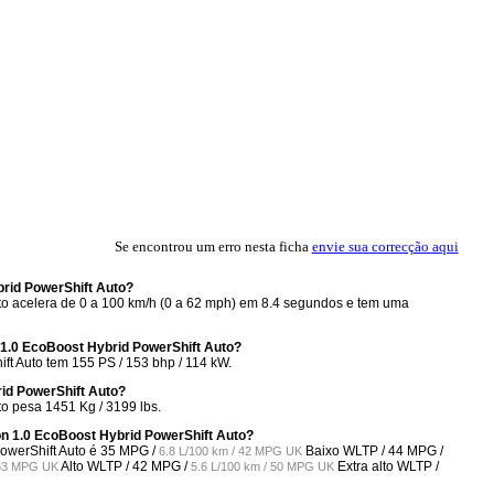
Se encontrou um erro nesta ficha
envie sua correcção aqui
rid PowerShift Auto?
o acelera de 0 a 100 km/h (0 a 62 mph) em 8.4 segundos e tem uma
1.0 EcoBoost Hybrid PowerShift Auto?
t Auto tem 155 PS / 153 bhp / 114 kW.
id PowerShift Auto?
o pesa 1451 Kg / 3199 lbs.
n 1.0 EcoBoost Hybrid PowerShift Auto?
owerShift Auto é
35 MPG /
Baixo WLTP /
44 MPG /
6.8 L/100 km / 42 MPG UK
Alto WLTP /
42 MPG /
Extra alto WLTP /
 63 MPG UK
5.6 L/100 km / 50 MPG UK