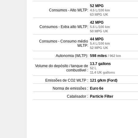
52 MPG
Consumos - Alto WLTP:
4.5 L/100 km
63 MPG UK
42 MPG
Consumos - Extra alto WLTP:
5.6 L/100 km
50 MPG UK
44 MPG
Consumos - Consumo médio
5.4 L/100 km
WLTP:
52 MPG UK
Autonomia (WLTP):
598 miles
/ 962 km
13.7 gallons
Volume do depósito / tanque de
52 L
combustível :
11.4 UK gallons
Emissões de CO2 WLTP :
121 g/km (Ford)
Norma de emissões :
Euro 6e
Catalisador :
Particle Filter