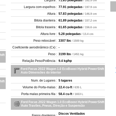
Largura :
71.85 polegadas
/ 182.5 cm
Largura com espelhos :
77.91 polegadas
/ 197.9 cm
Altura :
57.83 polegadas
/ 146.9 cm
Bitola dianteira :
61.89 polegadas
/ 157.2 cm
Bitola traseira :
61.65 polegadas
/ 156.6 cm
Altura livre :
5.28 polegadas
/ 13.4 cm
Peso rebocável :
3307 lbs
/ 1500 kg
Coeficiente aerodinâmico (Cx) :
-
Peso :
3199 lbs
/ 1451 kg
ift
Relação Peso/Potência :
9.4 kg/hp
Ford Focus 2022 Wagon 1.0 EcoBoost Hybrid PowerShift
Auto Dimensões do interior
Num. de Lugares :
5 lugares
ift
Volume do Porta-malas :
22.4 cu-ft
/ 635 L
Porta malas primeira fila :
58.4 cu-ft
/ 1653 L
Ford Focus 2022 Wagon 1.0 EcoBoost Hybrid PowerShift
Auto Travões, Pneus, Direção e Suspensão
Discos Ventilados
Freios dianteiros :