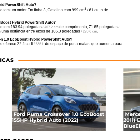
id PowerShift Auto?
3
o tem um motor Em linha 3, Gasolina com 999 cm
/ 61 cu-in de
Boost Hybrid PowerShift Auto?
to tem
183.94 polegadas
de comprimento,
71.85 polegadas
/ 467.2 cm
/
m uma distância entre eixos de
106.3 polegadas
.
/ 270.0 cm
n 1.0 EcoBoost Hybrid PowerShift Auto?
to oferece
22.4 cu-ft
de espaço de porta-malas, que aumenta para
/ 635 L
ICAS
Ford Puma Crossover 1.0 EcoBoost
Merce
155HP Hybrid Auto (2022)
2011) 
BlueE