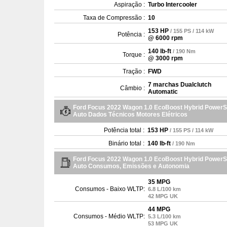
Aspiração :
Turbo Intercooler
Taxa de Compressão :
10
153 HP
/ 155 PS / 114 kW
Potência :
@ 6000 rpm
140 lb-ft
/ 190 Nm
Torque :
@ 3000 rpm
Tração :
FWD
7 marchas Dualclutch
Câmbio :
Automatic
Ford Focus 2022 Wagon 1.0 EcoBoost Hybrid PowerSh
Auto Dados Técnicos Motores Elétricos
Potência total :
153 HP
/ 155 PS / 114 kW
Binário total :
140 lb-ft
/ 190 Nm
Ford Focus 2022 Wagon 1.0 EcoBoost Hybrid PowerSh
Auto Consumos, Emissões e Autonomia
35 MPG
Consumos - Baixo WLTP:
6.8 L/100 km
42 MPG UK
44 MPG
Consumos - Médio WLTP:
5.3 L/100 km
53 MPG UK