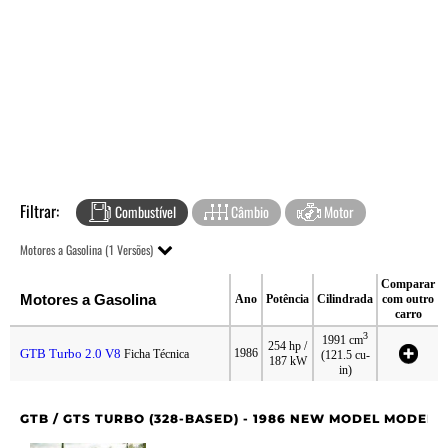
Filtrar:
Combustível
Câmbio
Motor
Motores a Gasolina (1 Versões)
Comparar
Motores a Gasolina
Ano
Potência
Cilindrada
com outro
carro
3
1991 cm
254 hp /
GTB Turbo 2.0 V8
1986
Ficha Técnica
(121.5 cu-
187 kW
in)
GTB / GTS TURBO (328-BASED) - 1986 NEW MODEL MODELO