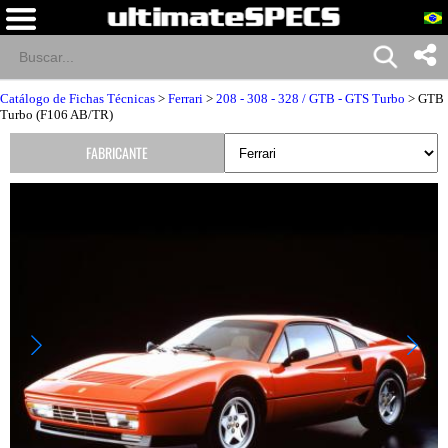
Catálogo de Fichas Técnicas
>
Ferrari
>
208 - 308 - 328 / GTB - GTS Turbo
> GTB
Turbo (F106 AB/TR)
FABRICANTE