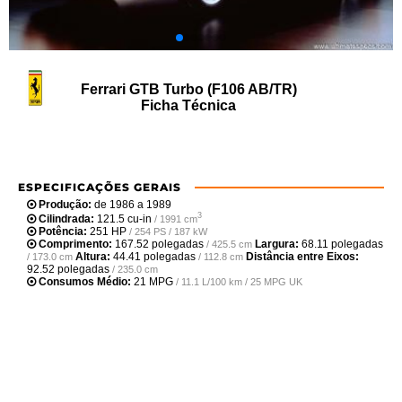
Ferrari GTB Turbo (F106 AB/TR)
Ficha Técnica
ESPECIFICAÇÕES GERAIS
Produção:
de 1986 a 1989
3
Cilindrada:
121.5 cu-in
/ 1991 cm
Potência:
251 HP
/ 254 PS / 187 kW
Comprimento:
167.52 polegadas
Largura:
68.11 polegadas
/ 425.5 cm
Altura:
44.41 polegadas
Distância entre Eixos:
/ 173.0 cm
/ 112.8 cm
92.52 polegadas
/ 235.0 cm
Consumos Médio:
21 MPG
/ 11.1 L/100 km / 25 MPG UK