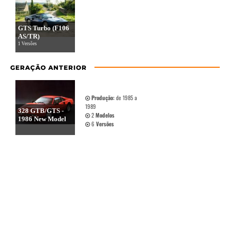
GTS Turbo (F106
AS/TR)
1 Versões
GERAÇÃO ANTERIOR
Produção:
de 1985 a
1989
328 GTB/GTS -
2
Modelos
1986 New Model
6
Versões