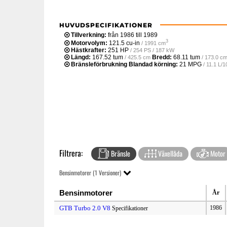
HUVUDSPECIFIKATIONER
Tillverkning:
från 1986 till 1989
3
Motorvolym:
121.5 cu-in
/ 1991 cm
Hästkrafter:
251 HP
/ 254 PS / 187 kW
Längd:
167.52 tum
Bredd:
68.11 tum
/ 425.5 cm
/ 173.0 c
Bränsleförbrukning Blandad körning:
21 MPG
/ 11.1 L/
Filtrera:
Bränsle
Växellåda
Motor
Bensinmotorer (1 Versioner)
Bensinmotorer
År
GTB Turbo 2.0 V8
1986
Specifikationer