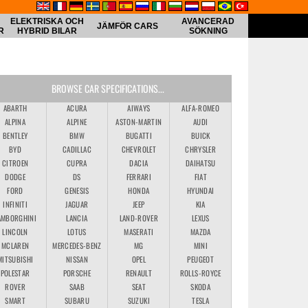
ELEKTRISKA OCH
AVANCERAD
JÄMFÖR CARS
R
HYBRID BILAR
SÖKNING
BROWSE CAR SPECIFICATIONS...
ABARTH
ACURA
AIWAYS
ALFA-ROMEO
ALPINA
ALPINE
ASTON-MARTIN
AUDI
BENTLEY
BMW
BUGATTI
BUICK
BYD
CADILLAC
CHEVROLET
CHRYSLER
CITROEN
CUPRA
DACIA
DAIHATSU
DODGE
DS
FERRARI
FIAT
FORD
GENESIS
HONDA
HYUNDAI
INFINITI
JAGUAR
JEEP
KIA
AMBORGHINI
LANCIA
LAND-ROVER
LEXUS
LINCOLN
LOTUS
MASERATI
MAZDA
MCLAREN
MERCEDES-BENZ
MG
MINI
MITSUBISHI
NISSAN
OPEL
PEUGEOT
POLESTAR
PORSCHE
RENAULT
ROLLS-ROYCE
ROVER
SAAB
SEAT
SKODA
SMART
SUBARU
SUZUKI
TESLA