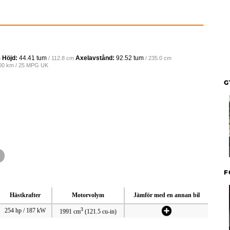
Höjd:
44.41 tum
Axelavstånd:
92.52 tum
m
/ 112.8 cm
/ 235.0 cm
100 km / 25 MPG UK
G
F
Hästkrafter
Motorvolym
Jämför med en annan bil
3
254 hp / 187 kW
1991 cm
(121.5 cu-in)