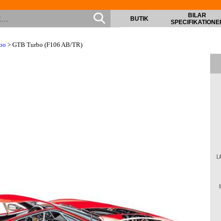
BILAR
BUTIK
SPECIFIKATIONE
rbo
> GTB Turbo (F106 AB/TR)
L