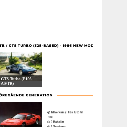
TB / GTS TURBO (328-BASED) - 1986 NEW MODEL MODELLER
GTS Turbo (F106
AS/TR)
1 Versioner
ÖREGÅENDE GENERATION
Tillverkning:
från 1985 till
1989
2
Modeller
6
Versioner