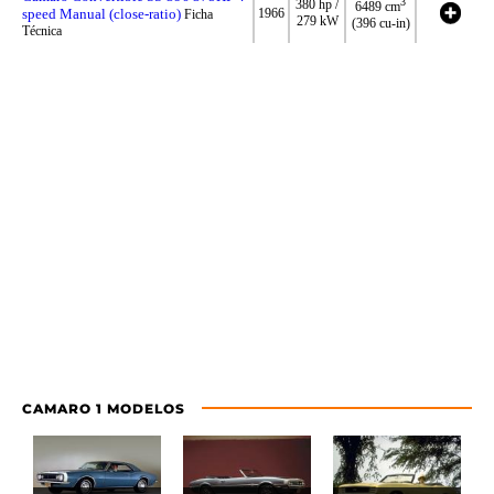
3
380 hp /
6489 cm
speed Manual (close-ratio)
1966
Ficha
279 kW
(396 cu-in)
Técnica
CAMARO 1 MODELOS