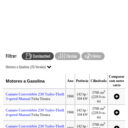
Filtrar:
Combustível
Câmbio
Motor
Motores a Gasolina (20 Versões)
Comparar
Motores a Gasolina
Ano
Potência
Cilindrada
com outro
carro
3
3768 cm
Camaro Convertible 230 Turbo-Thrift
142 hp /
1966
(229.9 cu-
3-speed Manual
104 kW
Ficha Técnica
in)
3
3768 cm
Camaro Convertible 230 Turbo-Thrift
142 hp /
1966
(229.9 cu-
4-speed Manual
104 kW
Ficha Técnica
in)
3
3768 cm
Camaro Convertible 230 Turbo-Thrift
142 hp /