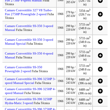
Fire 275HP 4-speed Manual
1966
Ficha
(326.7 cu-
205 kW
Técnica
in)
Camaro Convertible 327 V8 Turbo-
3
5354 cm
279 hp /
Fire 275HP Powerglide 2-speed
1966
Ficha
(326.7 cu-
205 kW
Técnica
in)
3
5733 cm
Camaro Convertible SS-350 3-speed
299 hp /
1966
(349.8 cu-
Manual
220 kW
Ficha Técnica
in)
3
5733 cm
Camaro Convertible SS-350 3-speed
299 hp /
1966
(349.8 cu-
Manual Special
220 kW
Ficha Técnica
in)
3
5733 cm
Camaro Convertible SS-350 4-speed
299 hp /
1966
(349.8 cu-
Manual
220 kW
Ficha Técnica
in)
3
5733 cm
Camaro Convertible SS-350
299 hp /
1966
(349.8 cu-
Powerglide 2-speed
220 kW
Ficha Técnica
in)
Camaro Convertible SS-396 325HP 3-
3
330 hp /
6489 cm
1966
speed Manual Special
243 kW
Ficha Técnica
(396 cu-in)
Camaro Convertible SS-396 325HP 4-
3
330 hp /
6489 cm
1966
speed Manual
243 kW
Ficha Técnica
(396 cu-in)
Camaro Convertible SS-396 325HP
3
330 hp /
6489 cm
1966
Hydra-Matic 3-speed
243 kW
Ficha Técnica
(396 cu-in)
Camaro Convertible SS-396 375HP 4-