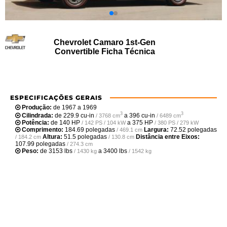
Chevrolet Camaro 1st-Gen
Convertible Ficha Técnica
ESPECIFICAÇÕES GERAIS
Produção:
de 1967 a 1969
3
3
Cilindrada:
de
229.9 cu-in
a
396 cu-in
/ 3768 cm
/ 6489 cm
Potência:
de
140 HP
a
375 HP
/ 142 PS / 104 kW
/ 380 PS / 279 kW
Comprimento:
184.69 polegadas
Largura:
72.52 polegadas
/ 469.1 cm
Altura:
51.5 polegadas
Distância entre Eixos:
/ 184.2 cm
/ 130.8 cm
107.99 polegadas
/ 274.3 cm
Peso:
de
3153 lbs
a
3400 lbs
/ 1430 kg
/ 1542 kg