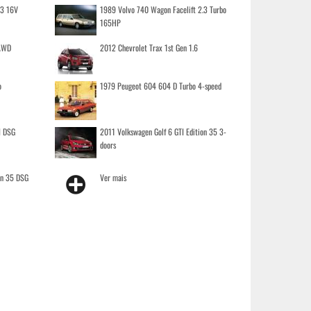
.3 16V
1989 Volvo 740 Wagon Facelift 2.3 Turbo
165HP
 AWD
2012 Chevrolet Trax 1st Gen 1.6
o
1979 Peugeot 604 604 D Turbo 4-speed
I DSG
2011 Volkswagen Golf 6 GTI Edition 35 3-
doors
on 35 DSG
Ver mais