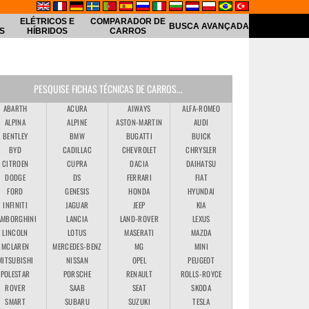
ELÉTRICOS E
COMPARADOR DE
BUSCA AVANÇADA
S
HÍBRIDOS
CARROS
PESQUISE FICHAS TÉCNICAS DE CARROS...
ABARTH
ACURA
AIWAYS
ALFA-ROMEO
ALPINA
ALPINE
ASTON-MARTIN
AUDI
BENTLEY
BMW
BUGATTI
BUICK
BYD
CADILLAC
CHEVROLET
CHRYSLER
CITROEN
CUPRA
DACIA
DAIHATSU
DODGE
DS
FERRARI
FIAT
FORD
GENESIS
HONDA
HYUNDAI
INFINITI
JAGUAR
JEEP
KIA
AMBORGHINI
LANCIA
LAND-ROVER
LEXUS
LINCOLN
LOTUS
MASERATI
MAZDA
MCLAREN
MERCEDES-BENZ
MG
MINI
MITSUBISHI
NISSAN
OPEL
PEUGEOT
POLESTAR
PORSCHE
RENAULT
ROLLS-ROYCE
ROVER
SAAB
SEAT
SKODA
SMART
SUBARU
SUZUKI
TESLA