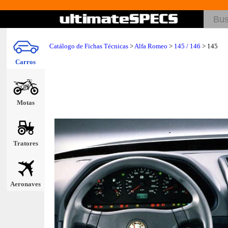
Catálogo de Fichas Técnicas
>
Alfa Romeo
>
145 / 146
> 145
Carros
Motas
Tratores
Aeronaves