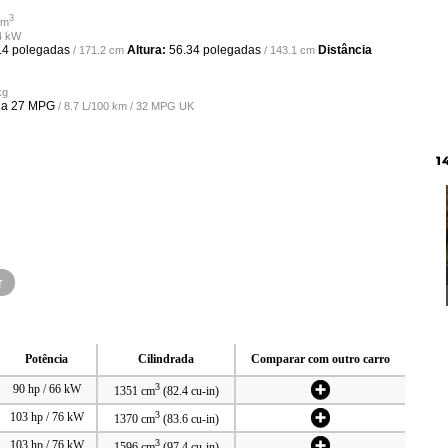
3
cm
14 kW
.4 polegadas
Altura:
56.34 polegadas
Distância
/ 171.2 cm
/ 143.1 cm
kg
a
27 MPG
/ 8.7 L/100 km / 32 MPG UK
1
r
Potência
Cilindrada
Comparar com outro carro
3
90 hp / 66 kW
1351 cm
(82.4 cu-in)
3
103 hp / 76 kW
1370 cm
(83.6 cu-in)
3
103 hp / 76 kW
1596 cm
(97.4 cu-in)