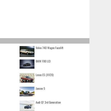
Volvo 740 Wagon Facelift
BMW F80 LCI
Lexus ES (XV20)
Jaecoo 5
Audi Q7 3rd Generation