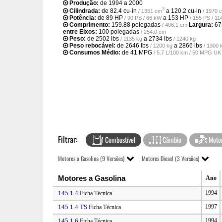
Produção:
de 1994 a 2000
3
Cilindrada:
de
82.4 cu-in
a
120.2 cu-in
/ 1351 cm
/ 1970 
Potência:
de
89 HP
a
153 HP
/ 90 PS / 66 kW
/ 155 PS / 1
Comprimento:
159.88 polegadas
Largura:
67
/ 406.1 cm
entre Eixos:
100 polegadas
/ 254.0 cm
Peso:
de
2502 lbs
a
2734 lbs
/ 1135 kg
/ 1240 kg
Peso rebocável:
de
2646 lbs
a
2866 lbs
/ 1200 kg
/ 1300 
Consumos Médio:
de
41 MPG
/ 5.7 L/100 km / 50 MPG UK
Filtrar:
Combustível
Câmbio
Moto
Motores a Gasolina (9 Versões)
Motores Diesel (3 Versões)
Motores a Gasolina
Ano
145 1.4
1994
Ficha Técnica
145 1.4 TS
1997
Ficha Técnica
145 1.6
1994
Ficha Técnica