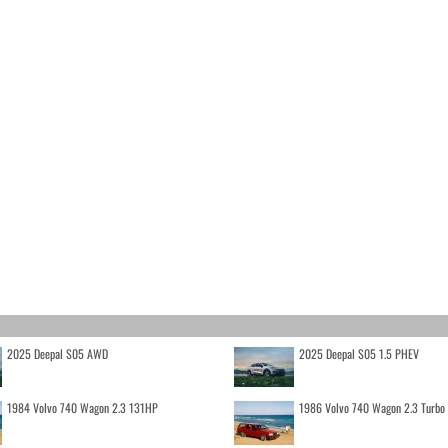
2025 Deepal S05 AWD
2025 Deepal S05 1.5 PHEV
1984 Volvo 740 Wagon 2.3 131HP
1986 Volvo 740 Wagon 2.3 Turb