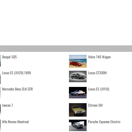
Deepal S05
Volvo 740 Wagon
Lexus ES (XV20) 1999
Lexus CT200H
Mercedes Benz CLK GTR
Lexus ES (XV10)
Jaecoo 7
Citroen SM
Alfa Romeo Montreal
Porsche Cayenne Electric