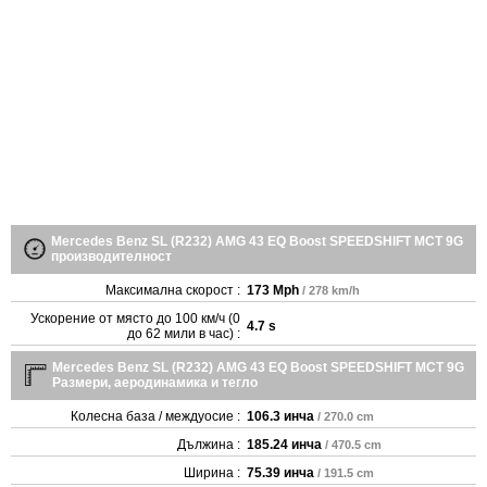
Mercedes Benz SL (R232) AMG 43 EQ Boost SPEEDSHIFT MCT 9G
производителност
Максимална скорост :
173 Mph
/ 278 km/h
Ускорение от място до 100 км/ч (0
4.7 s
до 62 мили в час) :
Mercedes Benz SL (R232) AMG 43 EQ Boost SPEEDSHIFT MCT 9G
Размери, аеродинамика и тегло
Колесна база / междуосие :
106.3 инча
/ 270.0 cm
Дължина :
185.24 инча
/ 470.5 cm
Ширина :
75.39 инча
/ 191.5 cm