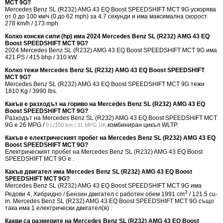
MCT 9G?
Mercedes Benz SL (R232) AMG 43 EQ Boost SPEEDSHIFT MCT 9G ускорява
от 0 до 100 км/ч (0 до 62 mph) за 4.7 секунди и има максимална скорост
278 km/h / 173 mph.
Колко конски сили (hp) има 2024 Mercedes Benz SL (R232) AMG 43 EQ
Boost SPEEDSHIFT MCT 9G?
2024 Mercedes Benz SL (R232) AMG 43 EQ Boost SPEEDSHIFT MCT 9G има
421 PS / 415 bhp / 310 kW.
Колко тежи Mercedes Benz SL (R232) AMG 43 EQ Boost SPEEDSHIFT
MCT 9G?
Mercedes Benz SL (R232) AMG 43 EQ Boost SPEEDSHIFT MCT 9G тежи
1810 Kg / 3990 lbs.
Какъв е разходът на гориво на Mercedes Benz SL (R232) AMG 43 EQ
Boost SPEEDSHIFT MCT 9G?
Разходът на Mercedes Benz SL (R232) AMG 43 EQ Boost SPEEDSHIFT MCT
9G е
26 MPG /
комбиниран цикъл WLTP.
9 L/100 km / 31 MPG UK
Какъв е електрическият пробег на Mercedes Benz SL (R232) AMG 43 EQ
Boost SPEEDSHIFT MCT 9G?
Електрическият пробег на Mercedes Benz SL (R232) AMG 43 EQ Boost
SPEEDSHIFT MCT 9G е .
Какъв двигател има Mercedes Benz SL (R232) AMG 43 EQ Boost
SPEEDSHIFT MCT 9G?
Mercedes Benz SL (R232) AMG 43 EQ Boost SPEEDSHIFT MCT 9G има
3
Редови 4, Хибридно / Бензин двигател с работен обем 1991 cm
/ 121.5 cu-
in. Mercedes Benz SL (R232) AMG 43 EQ Boost SPEEDSHIFT MCT 9G също
така има 1 електрически двигател(я) .
Какви са размерите на Mercedes Benz SL (R232) AMG 43 EQ Boost