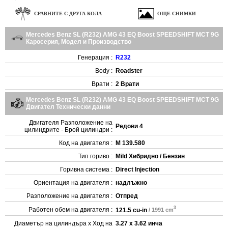
СРАВНИТЕ С ДРУГА КОЛА
ОЩЕ СНИМКИ
Mercedes Benz SL (R232) AMG 43 EQ Boost SPEEDSHIFT MCT 9G
Каросерия, Модел и Производство
Генерация :
R232
Body :
Roadster
Врати :
2 Врати
Mercedes Benz SL (R232) AMG 43 EQ Boost SPEEDSHIFT MCT 9G
Двигател Технически данни
Двигателя Разположение на
Редови 4
цилиндрите - Брой цилиндри :
Код на двигателя :
M 139.580
Тип гориво :
Mild Хибридно / Бензин
Горивна система :
Direct Injection
Ориентация на двигателя :
надлъжно
Разположение на двигателя :
Отпред
3
Работен обем на двигателя :
121.5 cu-in
/ 1991 cm
Диаметър на цилиндъра x Ход на
3.27 x 3.62 инча