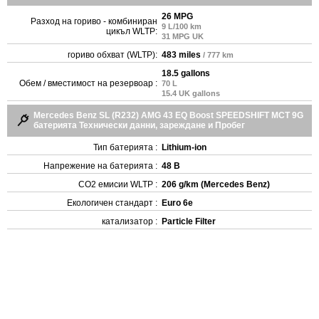
26 MPG
Разход на гориво - комбиниран
9 L/100 km
цикъл WLTP:
31 MPG UK
гориво обхват (WLTP):
483 miles
/ 777 km
18.5 gallons
Обем / вместимост на резервоар :
70 L
15.4 UK gallons
Mercedes Benz SL (R232) AMG 43 EQ Boost SPEEDSHIFT MCT 9G
батерията Технически данни, зареждане и Пробег
Тип батерията :
Lithium-ion
Напрежение на батерията :
48 В
CO2 емисии WLTP :
206 g/km (Mercedes Benz)
Екологичен стандарт :
Euro 6e
катализатор :
Particle Filter