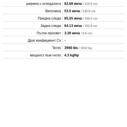
ширина с огледалата :
82.68 инча
/ 210.0 cm
Височина :
53.5 инча
/ 135.9 cm
Предна следа :
65.55 инча
/ 166.5 cm
Задна следа :
64.13 инча
/ 162.9 cm
Пътен просвет :
3.39 инча
/ 8.6 cm
Драг коефициент Cx :
-
Тегло :
3990 lbs
/ 1810 kg
мощност към тегло :
4.3 kg/hp