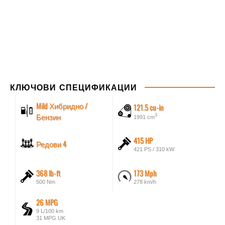
КЛЮЧОВИ СПЕЦИФИКАЦИИ
Mild Хибридно /
121.5 cu-in
Бензин
3
1991 cm
415 HP
Редови 4
421 PS / 310 kW
368 lb-ft
173 Mph
500 Nm
278 km/h
26 MPG
9 L/100 km
31 MPG UK