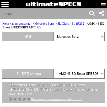
Коли характеристики
>
Mercedes Benz
>
SL-Class
>
SL (R232)
> AMG 43 EQ
Boost SPEEDSHIFT MCT 9G
MAKE
SL (R232) версии
Mercedes Benz SL (R232) AMG 43 EQ Boost
SPEEDSHIFT MCT 9G
Технически характеристики
(2024 - 2024)
- 2024
★★★★★
★★★★★
Притежавате този автомобил? Оценете го!