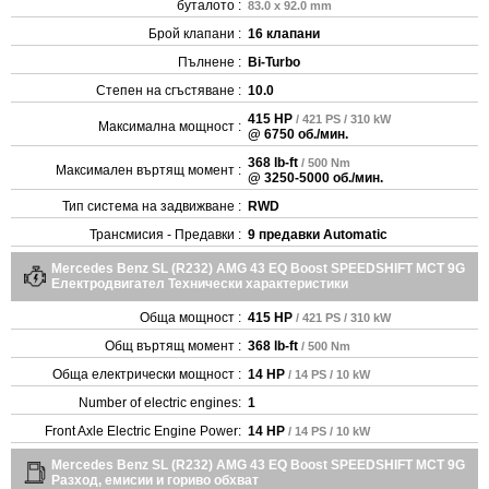
буталото :
83.0 x 92.0 mm
Брой клапани :
16 клапани
Пълнене :
Bi-Turbo
Степен на сгъстяване :
10.0
415 HP
/ 421 PS / 310 kW
Максимална мощност :
@ 6750 об./мин.
368 lb-ft
/ 500 Nm
Максимален въртящ момент :
@ 3250-5000 об./мин.
Тип система на задвижване :
RWD
Трансмисия - Предавки :
9 предавки Automatic
Mercedes Benz SL (R232) AMG 43 EQ Boost SPEEDSHIFT MCT 9G
Електродвигател Технически характеристики
Обща мощност :
415 HP
/ 421 PS / 310 kW
Общ въртящ момент :
368 lb-ft
/ 500 Nm
Обща електрически мощност :
14 HP
/ 14 PS / 10 kW
Number of electric engines:
1
Front Axle Electric Engine Power:
14 HP
/ 14 PS / 10 kW
Mercedes Benz SL (R232) AMG 43 EQ Boost SPEEDSHIFT MCT 9G
Разход, емисии и гориво обхват