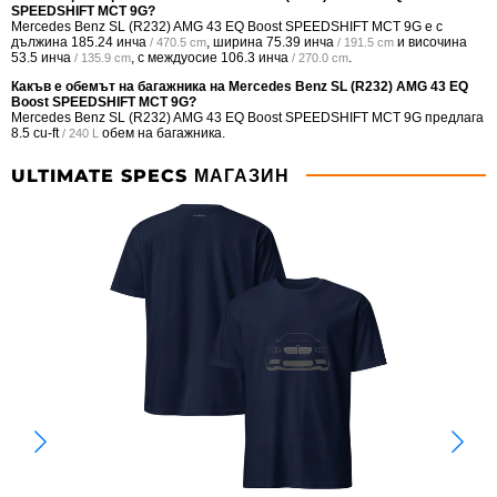
SPEEDSHIFT MCT 9G?
Mercedes Benz SL (R232) AMG 43 EQ Boost SPEEDSHIFT MCT 9G е с
дължина
185.24 инча
, ширина
75.39 инча
и височина
/ 470.5 cm
/ 191.5 cm
53.5 инча
, с междуосие
106.3 инча
.
/ 135.9 cm
/ 270.0 cm
Какъв е обемът на багажника на Mercedes Benz SL (R232) AMG 43 EQ
Boost SPEEDSHIFT MCT 9G?
Mercedes Benz SL (R232) AMG 43 EQ Boost SPEEDSHIFT MCT 9G предлага
8.5 cu-ft
обем на багажника.
/ 240 L
ULTIMATE SPECS МАГАЗИН