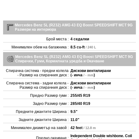
Mercedes Benz SL (R232) AMG 43 EQ Boost SPEEDSHIFT MCT 9G
Размери на интериора
Брой места :
4 седалки
Минимален обем на багажника :
8.5 cu-ft
/ 240 L
Mercedes Benz SL (R232) AMG 43 EQ Boost SPEEDSHIFT MCT 9G
Спирачки, Гуми, Кормилната уредба и Окачване
Спирачна система - предни колела
Дискови вентилирани
- Размер на спирачния диск :
(
- инча
)
/ - mm
Спирачна система - задни колела -
Дискови вентилирани
Размер на спирачния диск :
(
- инча
)
/ - mm
Предно Размер гуми :
255/45 R19
Задно Размер гуми :
285/40 R19
Предните джантите Ширина :
9.5"
Задните джантите Ширина :
11.0"
Минимален диаметър на завой :
42 feet
/ 12.8 m
Independent Double wishbone. Coil
Предно окачване :