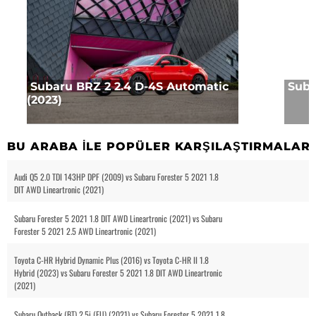
Subaru BRZ 2 2.4 D-4S Automatic
Suba
(2023)
BU ARABA ILE POPÜLER KARŞILAŞTIRMALAR
Audi Q5 2.0 TDI 143HP DPF (2009) vs Subaru Forester 5 2021 1.8
DIT AWD Lineartronic (2021)
Subaru Forester 5 2021 1.8 DIT AWD Lineartronic (2021) vs Subaru
Forester 5 2021 2.5 AWD Lineartronic (2021)
Toyota C-HR Hybrid Dynamic Plus (2016) vs Toyota C-HR II 1.8
Hybrid (2023) vs Subaru Forester 5 2021 1.8 DIT AWD Lineartronic
(2021)
Subaru Outback (BT) 2.5i (EU) (2021) vs Subaru Forester 5 2021 1.8