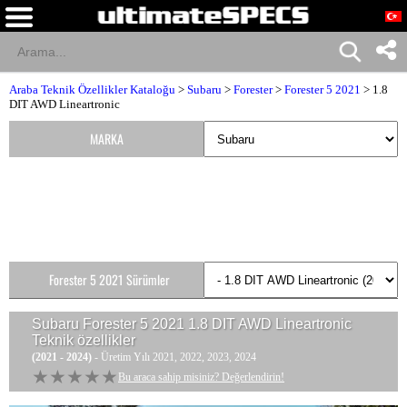
Araba Teknik Özellikler Kataloğu
>
Subaru
>
Forester
>
Forester 5 2021
> 1.8
DIT AWD Lineartronic
MARKA
Forester 5 2021 Sürümler
Subaru Forester 5 2021 1.8 DIT AWD Lineartronic
Teknik özellikler
(2021 - 2024)
- Üretim Yılı 2021, 2022, 2023, 2024
★★★★★
★★★★★
Bu araca sahip misiniz? Değerlendirin!