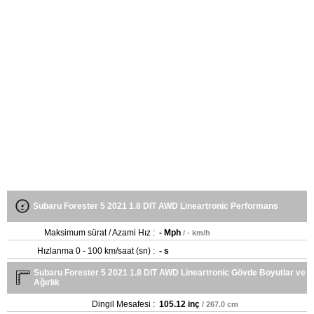
Subaru Forester 5 2021 1.8 DIT AWD Lineartronic Performans
Maksimum sürat / Azami Hız :
- Mph
/ - km/h
Hızlanma 0 - 100 km/saat (sn) :
- s
Subaru Forester 5 2021 1.8 DIT AWD Lineartronic Gövde Boyutlar ve
Ağırlık
Dingil Mesafesi :
105.12 inç
/ 267.0 cm