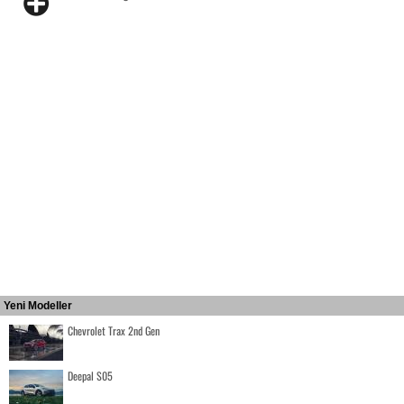
Yeni Modeller
Chevrolet Trax 2nd Gen
Deepal S05