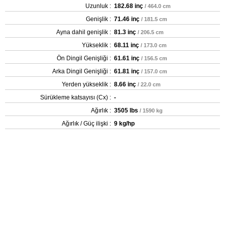
Uzunluk :
182.68 inç
/ 464.0 cm
Genişlik :
71.46 inç
/ 181.5 cm
Ayna dahil genişlik :
81.3 inç
/ 206.5 cm
Yükseklik :
68.11 inç
/ 173.0 cm
Ön Dingil Genişliği :
61.61 inç
/ 156.5 cm
Arka Dingil Genişliği :
61.81 inç
/ 157.0 cm
Yerden yükseklik :
8.66 inç
/ 22.0 cm
Sürükleme katsayısı (Cx) :
-
Ağırlık :
3505 lbs
/ 1590 kg
Ağırlık / Güç ilişki :
9 kg/hp