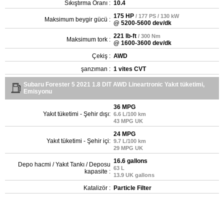
Sıkıştırma Oranı :
10.4
175 HP
/ 177 PS / 130 kW
Maksimum beygir gücü :
@ 5200-5600 dev/dk
221 lb-ft
/ 300 Nm
Maksimum tork :
@ 1600-3600 dev/dk
Çekiş :
AWD
şanzıman :
1 vites CVT
Subaru Forester 5 2021 1.8 DIT AWD Lineartronic Yakıt tüketimi,
Emisyonu
36 MPG
Yakıt tüketimi - Şehir dışı:
6.6 L/100 km
43 MPG UK
24 MPG
Yakıt tüketimi - Şehir içi:
9.7 L/100 km
29 MPG UK
16.6 gallons
Depo hacmi / Yakıt Tankı / Deposu
63 L
kapasite :
13.9 UK gallons
Katalizör :
Particle Filter