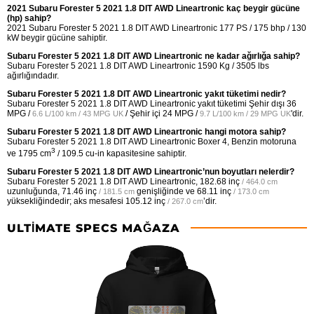
2021 Subaru Forester 5 2021 1.8 DIT AWD Lineartronic kaç beygir gücüne
(hp) sahip?
2021 Subaru Forester 5 2021 1.8 DIT AWD Lineartronic 177 PS / 175 bhp / 130
kW beygir gücüne sahiptir.
Subaru Forester 5 2021 1.8 DIT AWD Lineartronic ne kadar ağırlığa sahip?
Subaru Forester 5 2021 1.8 DIT AWD Lineartronic 1590 Kg / 3505 lbs
ağırlığındadır.
Subaru Forester 5 2021 1.8 DIT AWD Lineartronic yakıt tüketimi nedir?
Subaru Forester 5 2021 1.8 DIT AWD Lineartronic yakıt tüketimi Şehir dışı
36
MPG /
/ Şehir içi
24 MPG /
'dir.
6.6 L/100 km / 43 MPG UK
9.7 L/100 km / 29 MPG UK
Subaru Forester 5 2021 1.8 DIT AWD Lineartronic hangi motora sahip?
Subaru Forester 5 2021 1.8 DIT AWD Lineartronic Boxer 4, Benzin motoruna
3
ve 1795 cm
/ 109.5 cu-in kapasitesine sahiptir.
Subaru Forester 5 2021 1.8 DIT AWD Lineartronic’nun boyutları nelerdir?
Subaru Forester 5 2021 1.8 DIT AWD Lineartronic,
182.68 inç
/ 464.0 cm
uzunluğunda,
71.46 inç
genişliğinde ve
68.11 inç
/ 181.5 cm
/ 173.0 cm
yüksekliğindedir; aks mesafesi
105.12 inç
’dir.
/ 267.0 cm
ULTIMATE SPECS MAĞAZA