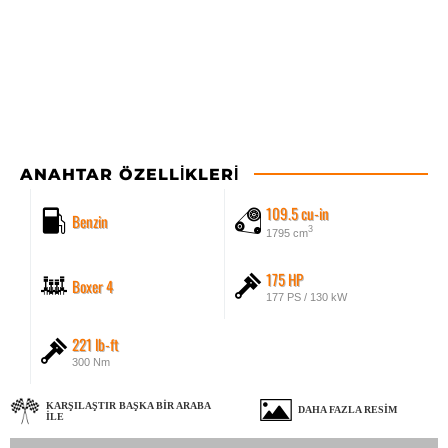
ANAHTAR ÖZELLIKLERI
109.5 cu-in
Benzin
3
1795 cm
175 HP
Boxer 4
177 PS / 130 kW
221 lb-ft
300 Nm
KARŞILAŞTIR BAŞKA BIR ARABA
DAHA FAZLA RESIM
ILE