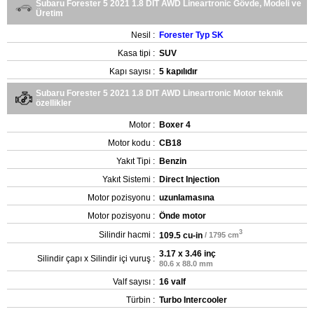
Subaru Forester 5 2021 1.8 DIT AWD Lineartronic Gövde, Modeli ve
Üretim
Nesil :
Forester Typ SK
Kasa tipi :
SUV
Kapı sayısı :
5 kapılıdır
Subaru Forester 5 2021 1.8 DIT AWD Lineartronic Motor teknik
özellikler
Motor :
Boxer 4
Motor kodu :
CB18
Yakıt Tipi :
Benzin
Yakıt Sistemi :
Direct Injection
Motor pozisyonu :
uzunlamasına
Motor pozisyonu :
Önde motor
3
Silindir hacmi :
109.5 cu-in
/ 1795 cm
3.17 x 3.46 inç
Silindir çapı x Silindir içi vuruş :
80.6 x 88.0 mm
Valf sayısı :
16 valf
Türbin :
Turbo Intercooler