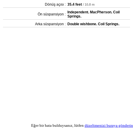
Dönüş açısı :
35.4 feet
/ 10.8 m
Independent. MacPherson. Coil
Ön süspansiyon :
Springs.
Arka süspansiyon :
Double wishbone. Coil Springs.
Eğer bir hata bulduysanız, lütfen
düzeltmenizi buraya gönderin