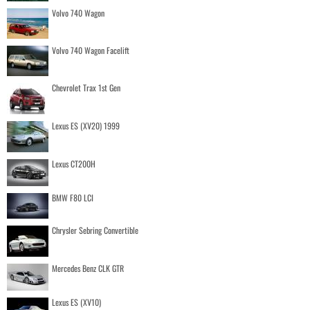
Volvo 740 Wagon
Volvo 740 Wagon Facelift
Chevrolet Trax 1st Gen
Lexus ES (XV20) 1999
Lexus CT200H
BMW F80 LCI
Chrysler Sebring Convertible
Mercedes Benz CLK GTR
Lexus ES (XV10)