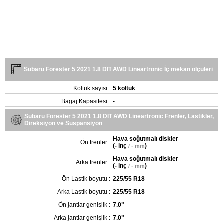
Subaru Forester 5 2021 1.8 DIT AWD Lineartronic İç mekan ölçüleri
Koltuk sayısı :
5 koltuk
Bagaj Kapasitesi :
-
Subaru Forester 5 2021 1.8 DIT AWD Lineartronic Frenler, Lastikler,
Direksiyon ve Süspansiyon
Hava soğutmalı diskler
Ön frenler :
(
- inç
)
/ - mm
Hava soğutmalı diskler
Arka frenler :
(
- inç
)
/ - mm
Ön Lastik boyutu :
225/55 R18
Arka Lastik boyutu :
225/55 R18
Ön jantlar genişlik :
7.0"
Arka jantlar genişlik :
7.0"