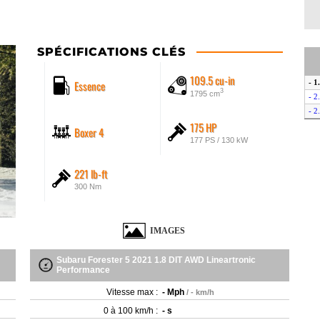
SPÉCIFICATIONS CLÉS
109.5 cu-in
Essence
- 1
3
1795 cm
- 2
- 2
175 HP
Boxer 4
177 PS / 130 kW
221 lb-ft
300 Nm
IMAGES
Subaru Forester 5 2021 1.8 DIT AWD Lineartronic
Performance
Vitesse max :
- Mph
/ - km/h
0 à 100 km/h :
- s