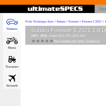
Fiche Technique Auto
>
Subaru
>
Forester
>
Forester 5 2021
> 1
Voitures
Subaru Forester 5 2021 1.8 D
(2021 - 2024)
- Années 2021, 2022, 2023, 2024
★★★★★
★★★★★
Vous possédez cette voiture ? Évaluez-la !
Motos
Tracteurs
Aéronefs