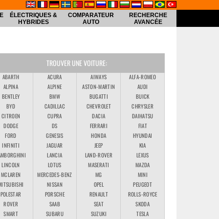
E
ÉLECTRIQUES &
COMPARATEUR
RECHERCHE
HYBRIDES
AUTO
AVANCÉE
TROUVER UNE VOITURE:
ABARTH
ACURA
AIWAYS
ALFA-ROMEO
ALPINA
ALPINE
ASTON-MARTIN
AUDI
BENTLEY
BMW
BUGATTI
BUICK
BYD
CADILLAC
CHEVROLET
CHRYSLER
CITROEN
CUPRA
DACIA
DAIHATSU
DODGE
DS
FERRARI
FIAT
FORD
GENESIS
HONDA
HYUNDAI
INFINITI
JAGUAR
JEEP
KIA
AMBORGHINI
LANCIA
LAND-ROVER
LEXUS
LINCOLN
LOTUS
MASERATI
MAZDA
MCLAREN
MERCEDES-BENZ
MG
MINI
MITSUBISHI
NISSAN
OPEL
PEUGEOT
POLESTAR
PORSCHE
RENAULT
ROLLS-ROYCE
ROVER
SAAB
SEAT
SKODA
SMART
SUBARU
SUZUKI
TESLA