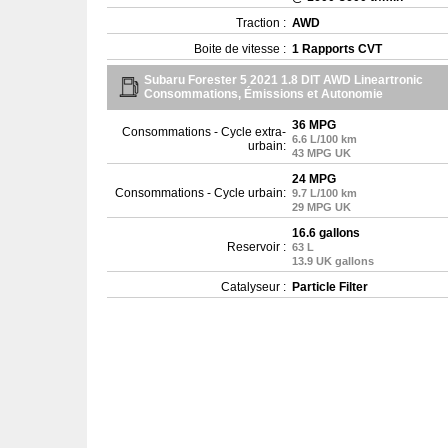
Traction :
AWD
Boite de vitesse :
1 Rapports CVT
Subaru Forester 5 2021 1.8 DIT AWD Lineartronic
Consommations, Émissions et Autonomie
36 MPG
Consommations - Cycle extra-
6.6 L/100 km
urbain:
43 MPG UK
24 MPG
Consommations - Cycle urbain:
9.7 L/100 km
29 MPG UK
16.6 gallons
Reservoir :
63 L
13.9 UK gallons
Catalyseur :
Particle Filter