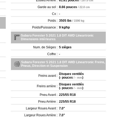
Essieu Arrière :
61.81 pouces
/ 157.0 cm
Garde au sol :
8.66 pouces
/ 22.0 cm
Cx :
-
Poids :
3505 lbs
/ 1590 kg
Poids/Puissance :
9 kg/hp
Subaru Forester 5 2021 1.8 DIT AWD Lineartronic
Dimensions intérieures
Num. de Sièges :
5 sièges
Coffre :
-
Subaru Forester 5 2021 1.8 DIT AWD Lineartronic Freins,
Pneus, Direction et Suspension
Disques ventilés
Freins avant :
(
- pouces
)
/ - mm
Disques ventilés
Freins arrière :
(
- pouces
)
/ - mm
Pneu Avant :
225/55 R18
Pneu Arrière :
225/55 R18
Largeur Roues Avant :
7.0"
Largeur Roues Arrière :
7.0"