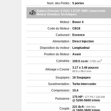
Num. des Portes :
5 portes
Subaru Forester 5 2021 1.8 DIT AWD Lineartronic
Moteur Données Techniques
Moteur :
Boxer 4
Code du Moteur :
CB18
Carburant :
Essence
Alimentation :
Direct Injection
Disposition du moteur :
Longitudinal
Position du Moteur :
Avant
3
Cylindrée :
109.5 cu-in
/ 1795 cm
3.17 x 3.46 pouces
Alésage x Course :
80.6 x 88.0 mm
Soupapes :
16 Soupapes
Suralimentation :
Turbo Intercooler
Compression :
10.4
175 HP
/ 177 PS / 130 kW
Puissance :
@ 5200-5600 tr/min
221 lb-ft
/ 300 Nm
Couple :
@ 1600-3600 tr/min