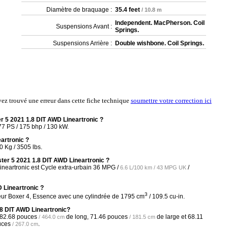
Diamètre de braquage :
35.4 feet
/ 10.8 m
Independent. MacPherson. Coil
Suspensions Avant :
Springs.
Suspensions Arrière :
Double wishbone. Coil Springs.
vez trouvé une erreur dans cette fiche technique
soumettre votre correction ici
 5 2021 1.8 DIT AWD Lineartronic ?
7 PS / 175 bhp / 130 kW.
artronic ?
 Kg / 3505 lbs.
ter 5 2021 1.8 DIT AWD Lineartronic ?
neartronic est Cycle extra-urbain
36 MPG /
/
6.6 L/100 km / 43 MPG UK
 Lineartronic ?
3
eur Boxer 4, Essence avec une cylindrée de 1795 cm
/ 109.5 cu-in.
.8 DIT AWD Lineartronic?
82.68 pouces
de long,
71.46 pouces
de large et
68.11
/ 464.0 cm
/ 181.5 cm
uces
.
/ 267.0 cm