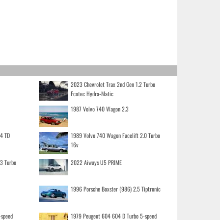
2023 Chevrolet Trax 2nd Gen 1.2 Turbo
Ecotec Hydra-Matic
1987 Volvo 740 Wagon 2.3
.4 TD
1989 Volvo 740 Wagon Facelift 2.0 Turbo
16v
.3 Turbo
2022 Aiways U5 PRIME
1996 Porsche Boxster (986) 2.5 Tiptronic
-speed
1979 Peugeot 604 604 D Turbo 5-speed