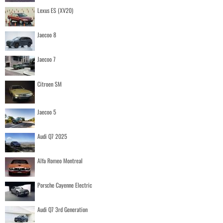
Lexus ES (XV20)
Jaecoo 8
Jaecoo 7
Citroen SM
Jaecoo 5
Audi Q7 2025
Alfa Romeo Montreal
Porsche Cayenne Electric
Audi Q7 3rd Generation