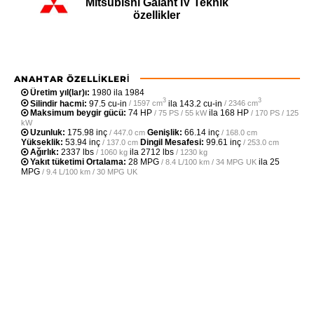
Mitsubishi Galant IV Teknik
özellikler
ANAHTAR ÖZELLIKLERI
Üretim yıl(lar)ı:
1980 ila 1984
3
3
Silindir hacmi:
97.5 cu-in
ila
143.2 cu-in
/ 1597 cm
/ 2346 cm
Maksimum beygir gücü:
74 HP
ila
168 HP
/ 75 PS / 55 kW
/ 170 PS / 125
kW
Uzunluk:
175.98 inç
Genişlik:
66.14 inç
/ 447.0 cm
/ 168.0 cm
Yükseklik:
53.94 inç
Dingil Mesafesi:
99.61 inç
/ 137.0 cm
/ 253.0 cm
Ağırlık:
2337 lbs
ila
2712 lbs
/ 1060 kg
/ 1230 kg
Yakıt tüketimi Ortalama:
28 MPG
ila
25
/ 8.4 L/100 km / 34 MPG UK
MPG
/ 9.4 L/100 km / 30 MPG UK