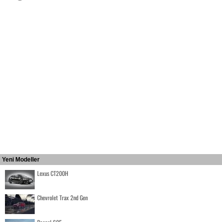
Yeni Modeller
Lexus CT200H
Chevrolet Trax 2nd Gen