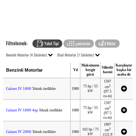
Filtrelemek:
Yakıt Tipi
şanzıman
Motor
Benzinli Motorlar (4 Sürümler)
Dizel Motorlar (1 Sürümler)
Maksimum
Karşılaştır
Silindir
Benzinli Motorlar
Yıl
beygir
başka bir
hacmi
gücü
araba ile
1597
3
75 hp / 55
cm
Galant IV 1600
Teknik özellikler
1980
kW
(97.5
cu-in)
1597
3
75 hp / 55
cm
Galant IV 1600 4sp
Teknik özellikler
1980
kW
(97.5
cu-in)
1997
3
102 hp / 75
cm
Galant IV 2000
Teknik özellikler
1980
kW
(121.9