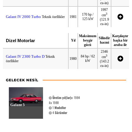
cu-in)
1997
3
170 hp /
cm
Galant IV 2000 Turbo
Teknik özellikler
1981
125 kW
(121.9
cu-in)
Maksimum
Karşılaştır
Silindir
Dizel Motorlar
Yıl
beygir
başka bir
hacmi
gücü
araba ile
2346
3
Galant IV 2300 Turbo D
84 hp / 62
Teknik
cm
1980
kW
özellikler
(143.2
cu-in)
GELECEK NESIL
Üretim yıl(lar)ı:
1984
ila 1988
Galant 5
1
Modeller
4
Sürümler