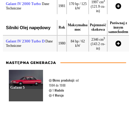
3
1997 cm
Galant IV 2000 Turbo
Dane
170 hp / 125
1981
(121.9 cu-
Techniczne
kW
in)
Porównaj z
Maksymalna
Pojemność
Silniki Olej napędowy
Rok
innym
moc
skokowa
samochodem
3
2346 cm
Galant IV 2300 Turbo D
Dane
84 hp / 62
1980
(143.2 cu-
Techniczne
kW
in)
NASTĘPNA GENERACJA
Okres produkcji:
od
1984 do 1988
Galant 5
1
Modele
4
Wersje