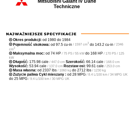
Mitsubishi Galant IV Dane
Techniczne
NAJWAŻNIEJSZE SPECYFIKACJE
Okres produkcji:
od 1980 do 1984
3
Pojemność skokowa:
od
97.5 cu-in
do
143.2 cu-in
/ 1597 cm
/ 2346
3
cm
Maksymalna moc:
od
74 HP
do
168 HP
/ 75 PS / 55 kW
/ 170 PS / 125
kW
Długość:
175.98 cale
Szerokość:
66.14 cale
/ 447.0 cm
/ 168.0 cm
Wysokość:
53.94 cale
Rozstaw osi:
99.61 cale
/ 137.0 cm
/ 253.0 cm
Masa własna:
od
2337 lbs
do
2712 lbs
/ 1060 kg
/ 1230 kg
Zużycie paliwa Cykl mieszany :
od
28 MPG
/ 8.4 L/100 km / 34 MPG UK
do
25 MPG
/ 9.4 L/100 km / 30 MPG UK