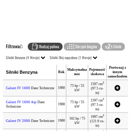
Filtrować:
Rodzaj paliwa
Skrzyni biegów
Silnik
Silniki Benzyna (4 Wersje)
Silniki Olej napędowy (1 Wersje)
Porównaj z
Maksymalna
Pojemność
Silniki Benzyna
Rok
innym
moc
skokowa
samochodem
3
1597 cm
75 hp / 55
Galant IV 1600
1980
Dane Techniczne
(97.5 cu-
kW
in)
3
1597 cm
Galant IV 1600 4sp
Dane
75 hp / 55
1980
(97.5 cu-
Techniczne
kW
in)
3
1997 cm
102 hp / 75
Galant IV 2000
1980
Dane Techniczne
(121.9 cu-
kW
in)