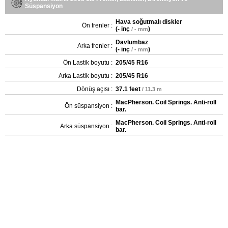
Süspansiyon
Hava soğutmalı diskler
Ön frenler :
(
- inç
)
/ - mm
Davlumbaz
Arka frenler :
(
- inç
)
/ - mm
Ön Lastik boyutu :
205/45 R16
Arka Lastik boyutu :
205/45 R16
Dönüş açısı :
37.1 feet
/ 11.3 m
MacPherson. Coil Springs. Anti-roll
Ön süspansiyon :
bar.
MacPherson. Coil Springs. Anti-roll
Arka süspansiyon :
bar.