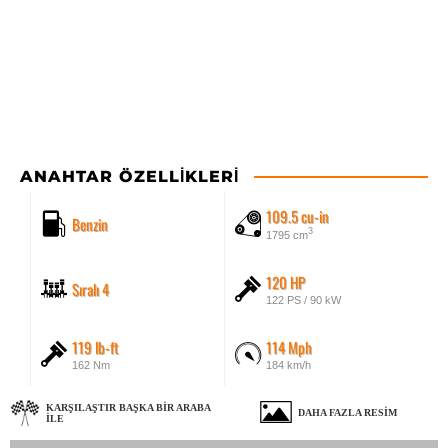
ANAHTAR ÖZELLIKLERI
109.5 cu-in
Benzin
3
1795 cm
120 HP
Sıralı 4
122 PS / 90 kW
119 lb-ft
114 Mph
162 Nm
184 km/h
KARŞILAŞTIR BAŞKA BIR ARABA
DAHA FAZLA RESIM
ILE