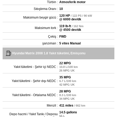
Türbin :
Atmosferik motor
Sıkıştırma Oranı :
10
120 HP
/ 122 PS / 90 kW
Maksimum beygir gücü :
@ 6000 dev/dk
119 lb-ft
/ 162 Nm
Maksimum tork :
@ 4500 dev/dk
Çekiş :
FWD
şanzıman :
5 vites Manual
Hyundai Matrix 2008 1.8 Yakıt tüketimi, Emisyonu
22 MPG
Yakıt tüketimi - Şehir içi NEDC :
10.8 L/100 km
26 MPG UK
35 MPG
Yakıt tüketimi - Şehir dışı NEDC :
6.7 L/100 km
42 MPG UK
28 MPG
Yakıt tüketimi - Ortalama NEDC :
8.3 L/100 km
34 MPG UK
Menzil :
411 miles
/ 662 km
14.5 gallons
Depo hacmi / Yakıt Tankı / Deposu
55 L