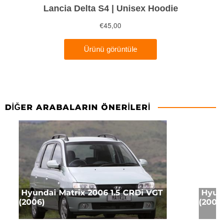
DIĞER ARABALARIN ÖNERILERI
Hyundai Matrix 2006 1.5 CRDi VGT
Hyun
(2006)
(2005