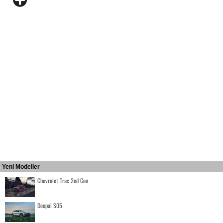
Yeni Modeller
Chevrolet Trax 2nd Gen
Deepal S05