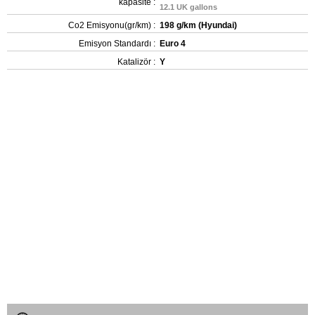
kapasite :
12.1 UK gallons
Co2 Emisyonu(gr/km) :
198 g/km (Hyundai)
Emisyon Standardı :
Euro 4
Katalizör :
Y