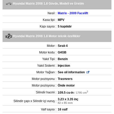
Hyundai Matrix 2008 1.8 Gövde, Modeli ve Üretim
Nesil :
Matrix - 2009 Facelift
Kasa tipi :
MPV
Kapı sayısı :
5 kapılıdır
Hyundai Matrix 2008 1.8 Motor teknik özellikler
Motor :
Sıralı 4
Motor kodu :
G4GB
Yakıt Tipi :
Benzin
Yakıt Sistemi :
Injection
Motor Yağları :
See oil information
Motor pozisyonu :
Trasnvers
Motor pozisyonu :
Önde motor
3
Silindir hacmi :
109.5 cu-in
/ 1795 cm
3.23 x 3.35 inç
Silindir çapı x Silindir içi vuruş :
82 x 85 mm
Valf sayısı :
16 valf