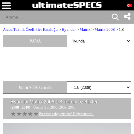
Araba Teknik Özellikler Kataloğu
>
Hyundai
>
Matrix
>
Matrix 2008
> 1.8
MARKA
Matrix 2008 Sürümler
Hyundai Matrix 2008 1.8
Teknik özellikler
(2008 - 2010)
- Üretim Yılı 2008, 2009, 2010
★★★★★
★★★★★
Bu araca sahip misiniz? Değerlendirin!