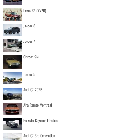
Lexus ES (XV20)
Jaecoo 8
Jaecoo 7
Citroen SM
Jaecoo 5
Audi Q7 2025
Alfa Romeo Montreal
Porsche Cayenne Electric
Audi Q7 3rd Generation