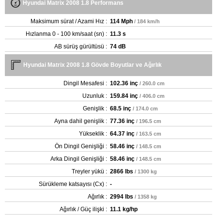
Hyundai Matrix 2008 1.8 Performans
Maksimum sürat / Azami Hız :
114 Mph
/ 184 km/h
Hızlanma 0 - 100 km/saat (sn) :
11.3 s
AB sürüş gürültüsü :
74 dB
Hyundai Matrix 2008 1.8 Gövde Boyutlar ve Ağırlık
Dingil Mesafesi :
102.36 inç
/ 260.0 cm
Uzunluk :
159.84 inç
/ 406.0 cm
Genişlik :
68.5 inç
/ 174.0 cm
Ayna dahil genişlik :
77.36 inç
/ 196.5 cm
Yükseklik :
64.37 inç
/ 163.5 cm
Ön Dingil Genişliği :
58.46 inç
/ 148.5 cm
Arka Dingil Genişliği :
58.46 inç
/ 148.5 cm
Treyler yükü :
2866 lbs
/ 1300 kg
Sürükleme katsayısı (Cx) :
-
Ağırlık :
2994 lbs
/ 1358 kg
Ağırlık / Güç ilişki :
11.1 kg/hp