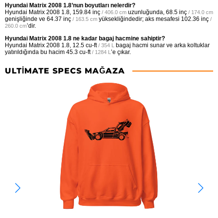
Hyundai Matrix 2008 1.8’nun boyutları nelerdir?
Hyundai Matrix 2008 1.8,
159.84 inç
uzunluğunda,
68.5 inç
/ 406.0 cm
/ 174.0 cm
genişliğinde ve
64.37 inç
yüksekliğindedir; aks mesafesi
102.36 inç
/ 163.5 cm
/
’dir.
260.0 cm
Hyundai Matrix 2008 1.8 ne kadar bagaj hacmine sahiptir?
Hyundai Matrix 2008 1.8,
12.5 cu-ft
bagaj hacmi sunar ve arka koltuklar
/ 354 L
yatırıldığında bu hacim
45.3 cu-ft
’e çıkar.
/ 1284 L
ULTIMATE SPECS MAĞAZA