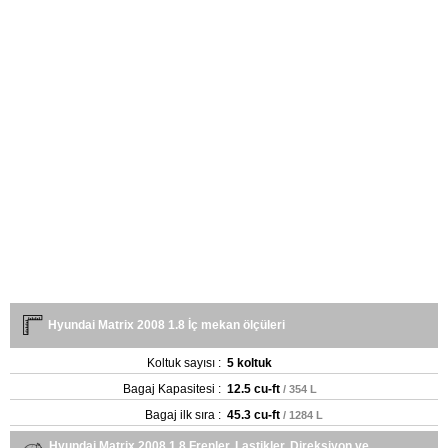
Hyundai Matrix 2008 1.8 İç mekan ölçüleri
Koltuk sayısı :
5 koltuk
Bagaj Kapasitesi :
12.5 cu-ft
/ 354 L
Bagaj ilk sıra :
45.3 cu-ft
/ 1284 L
Hyundai Matrix 2008 1.8 Frenler, Lastikler, Direksiyon ve