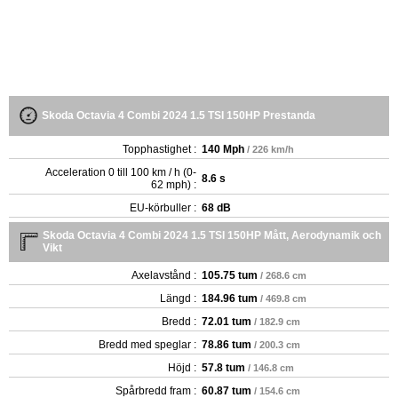
Skoda Octavia 4 Combi 2024 1.5 TSI 150HP Prestanda
Topphastighet :
140 Mph
/ 226 km/h
Acceleration 0 till 100 km / h (0-
8.6 s
62 mph) :
EU-körbuller :
68 dB
Skoda Octavia 4 Combi 2024 1.5 TSI 150HP Mått, Aerodynamik och
Vikt
Axelavstånd :
105.75 tum
/ 268.6 cm
Längd :
184.96 tum
/ 469.8 cm
Bredd :
72.01 tum
/ 182.9 cm
Bredd med speglar :
78.86 tum
/ 200.3 cm
Höjd :
57.8 tum
/ 146.8 cm
Spårbredd fram :
60.87 tum
/ 154.6 cm