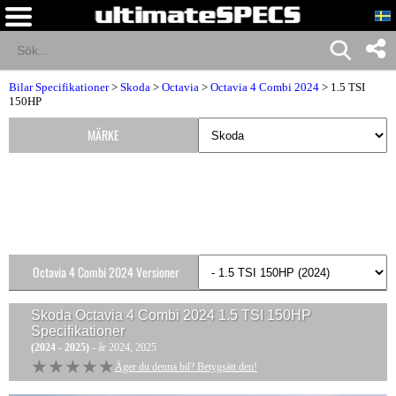
Bilar Specifikationer
>
Skoda
>
Octavia
>
Octavia 4 Combi 2024
> 1.5 TSI
150HP
MÄRKE
Octavia 4 Combi 2024 Versioner
Skoda Octavia 4 Combi 2024 1.5 TSI 150HP
Specifikationer
(2024 - 2025)
- år 2024, 2025
★★★★★
★★★★★
Äger du denna bil? Betygsätt den!