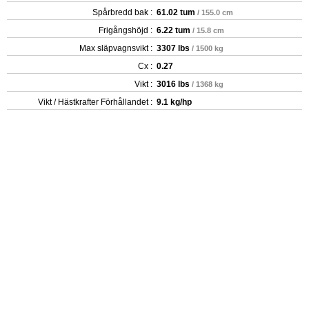
Spårbredd bak :
61.02 tum
/ 155.0 cm
Frigångshöjd :
6.22 tum
/ 15.8 cm
Max släpvagnsvikt :
3307 lbs
/ 1500 kg
Cx :
0.27
Vikt :
3016 lbs
/ 1368 kg
Vikt / Hästkrafter Förhållandet :
9.1 kg/hp