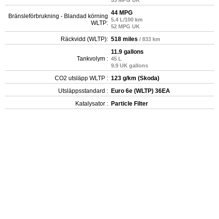
44 MPG
Bränsleförbrukning - Blandad körning
5.4 L/100 km
WLTP:
52 MPG UK
Räckvidd (WLTP):
518 miles
/ 833 km
11.9 gallons
Tankvolym :
45 L
9.9 UK gallons
CO2 utsläpp WLTP :
123 g/km (Skoda)
Utsläppsstandard :
Euro 6e (WLTP) 36EA
Katalysator :
Particle Filter