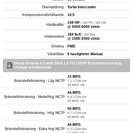
Överladdning :
Turbo Intercooler
Kompressionsförhållande :
10.5
148 HP
/ 150 PS / 110 kW
Hästkrafter :
@ 5000-6000 v/min
184 lb-ft
/ 250 Nm
Vridmoment :
@ 1500-3500 v/min
Drivlina :
FWD
Växellåda :
6 hastigheter Manual
Skoda Octavia 4 Combi 2024 1.5 TSI 150HP Bränsleförbrukning,
Utsläpp och Räckvidd
33 MPG
Bränsleförbrukning - Låg WLTP:
7.1 L/100 km
40 MPG UK
44 MPG
Bränsleförbrukning - Medelhög WLTP:
5.4 L/100 km
52 MPG UK
50 MPG
Bränsleförbrukning - Hög WLTP:
4.7 L/100 km
60 MPG UK
44 MPG
Bränsleförbrukning - Extra hög WLTP:
5.3 L/100 km
53 MPG UK