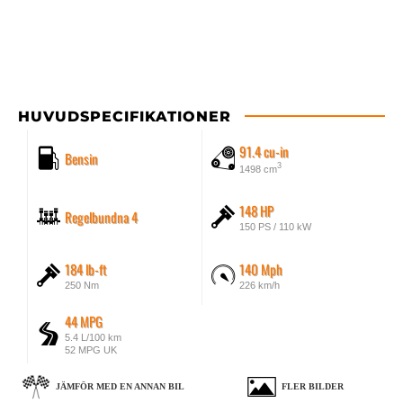
HUVUDSPECIFIKATIONER
91.4 cu-in
Bensin
3
1498 cm
148 HP
Regelbundna 4
150 PS / 110 kW
184 lb-ft
140 Mph
250 Nm
226 km/h
44 MPG
5.4 L/100 km
52 MPG UK
JÄMFÖR MED EN ANNAN BIL
FLER BILDER