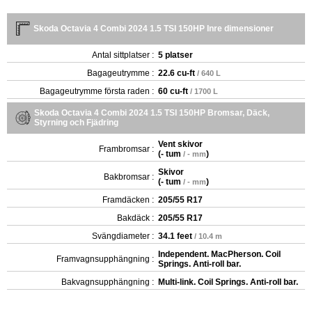
Skoda Octavia 4 Combi 2024 1.5 TSI 150HP Inre dimensioner
Antal sittplatser :
5 platser
Bagageutrymme :
22.6 cu-ft
/ 640 L
Bagageutrymme första raden :
60 cu-ft
/ 1700 L
Skoda Octavia 4 Combi 2024 1.5 TSI 150HP Bromsar, Däck,
Styrning och Fjädring
Vent skivor
Frambromsar :
(
- tum
)
/ - mm
Skivor
Bakbromsar :
(
- tum
)
/ - mm
Framdäcken :
205/55 R17
Bakdäck :
205/55 R17
Svängdiameter :
34.1 feet
/ 10.4 m
Independent. MacPherson. Coil
Framvagnsupphängning :
Springs. Anti-roll bar.
Bakvagnsupphängning :
Multi-link. Coil Springs. Anti-roll bar.