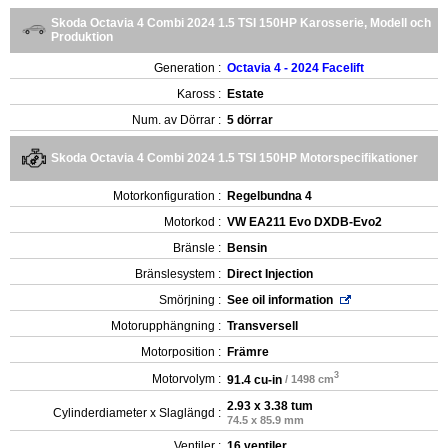
Skoda Octavia 4 Combi 2024 1.5 TSI 150HP Karosserie, Modell och
Produktion
Generation :
Octavia 4 - 2024 Facelift
Kaross :
Estate
Num. av Dörrar :
5 dörrar
Skoda Octavia 4 Combi 2024 1.5 TSI 150HP Motorspecifikationer
Motorkonfiguration :
Regelbundna 4
Motorkod :
VW EA211 Evo DXDB-Evo2
Bränsle :
Bensin
Bränslesystem :
Direct Injection
Smörjning :
See oil information
Motorupphängning :
Transversell
Motorposition :
Främre
3
Motorvolym :
91.4 cu-in
/ 1498 cm
2.93 x 3.38 tum
Cylinderdiameter x Slaglängd :
74.5 x 85.9 mm
Ventiler :
16 ventiler