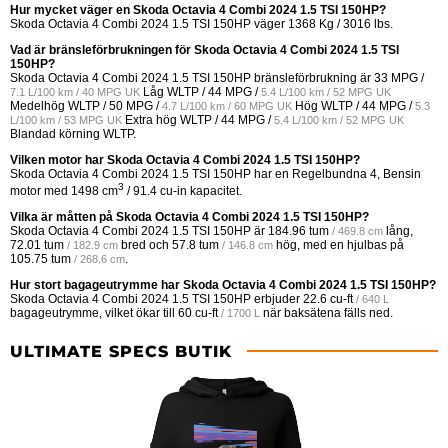
Hur mycket väger en Skoda Octavia 4 Combi 2024 1.5 TSI 150HP?
Skoda Octavia 4 Combi 2024 1.5 TSI 150HP väger 1368 Kg / 3016 lbs.
Vad är bränsleförbrukningen för Skoda Octavia 4 Combi 2024 1.5 TSI
150HP?
Skoda Octavia 4 Combi 2024 1.5 TSI 150HP bränsleförbrukning är
33 MPG /
Låg WLTP /
44 MPG /
7.1 L/100 km / 40 MPG UK
5.4 L/100 km / 52 MPG UK
Medelhög WLTP /
50 MPG /
Hög WLTP /
44 MPG /
4.7 L/100 km / 60 MPG UK
5.3
Extra hög WLTP /
44 MPG /
L/100 km / 53 MPG UK
5.4 L/100 km / 52 MPG UK
Blandad körning WLTP.
Vilken motor har Skoda Octavia 4 Combi 2024 1.5 TSI 150HP?
Skoda Octavia 4 Combi 2024 1.5 TSI 150HP har en Regelbundna 4, Bensin
3
motor med 1498 cm
/ 91.4 cu-in kapacitet.
Vilka är måtten på Skoda Octavia 4 Combi 2024 1.5 TSI 150HP?
Skoda Octavia 4 Combi 2024 1.5 TSI 150HP är
184.96 tum
lång,
/ 469.8 cm
72.01 tum
bred och
57.8 tum
hög, med en hjulbas på
/ 182.9 cm
/ 146.8 cm
105.75 tum
.
/ 268.6 cm
Hur stort bagageutrymme har Skoda Octavia 4 Combi 2024 1.5 TSI 150HP?
Skoda Octavia 4 Combi 2024 1.5 TSI 150HP erbjuder
22.6 cu-ft
/ 640 L
bagageutrymme, vilket ökar till
60 cu-ft
när baksätena fälls ned.
/ 1700 L
ULTIMATE SPECS BUTIK