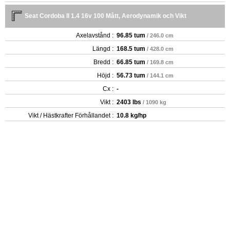
Seat Cordoba II 1.4 16v 100 Mått, Aerodynamik och Vikt
Axelavstånd :
96.85 tum
/ 246.0 cm
Längd :
168.5 tum
/ 428.0 cm
Bredd :
66.85 tum
/ 169.8 cm
Höjd :
56.73 tum
/ 144.1 cm
Cx :
-
Vikt :
2403 lbs
/ 1090 kg
Vikt / Hästkrafter Förhållandet :
10.8 kg/hp