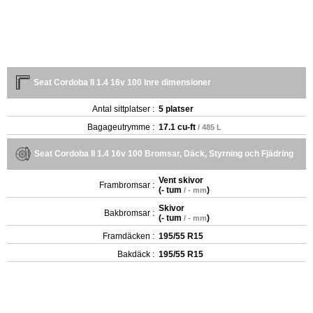
Seat Cordoba II 1.4 16v 100 Inre dimensioner
Antal sittplatser :
5 platser
Bagageutrymme :
17.1 cu-ft
/ 485 L
Seat Cordoba II 1.4 16v 100 Bromsar, Däck, Styrning och Fjädring
Vent skivor
Frambromsar :
(
- tum
)
/ - mm
Skivor
Bakbromsar :
(
- tum
)
/ - mm
Framdäcken :
195/55 R15
Bakdäck :
195/55 R15