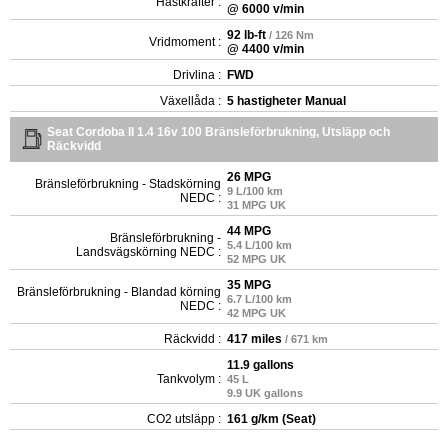
Hästkrafter :
@ 6000 v/min
92 lb-ft
/ 126 Nm
Vridmoment :
@ 4400 v/min
Drivlina :
FWD
Växellåda :
5 hastigheter Manual
Seat Cordoba II 1.4 16v 100 Bränsleförbrukning, Utsläpp och
Räckvidd
26 MPG
Bränsleförbrukning - Stadskörning
9 L/100 km
NEDC :
31 MPG UK
44 MPG
Bränsleförbrukning -
5.4 L/100 km
Landsvägskörning NEDC :
52 MPG UK
35 MPG
Bränsleförbrukning - Blandad körning
6.7 L/100 km
NEDC :
42 MPG UK
Räckvidd :
417 miles
/ 671 km
11.9 gallons
Tankvolym :
45 L
9.9 UK gallons
CO2 utsläpp :
161 g/km (Seat)