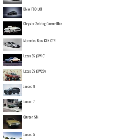
BMW F80 LCI
Chrysler Sebring Convertible
Mercedes Benz CLK GTR
Lexus ES (XV10)
Lexus ES (XV20)
Jaecoo 8
Jaecoo 7
Citroen SM
Jaecoo 5