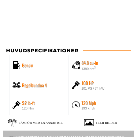
HUVUDSPECIFIKATIONER
84.8 cu-in
Bensin
3
1390 cm
100 HP
Regelbundna 4
101 PS / 74 kW
92 lb-ft
120 Mph
126 Nm
193 km/h
JÄMFÖR MED EN ANNAN BIL
FLER BILDER