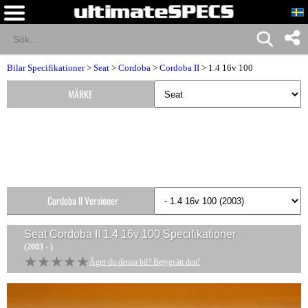
Bilar Specifikationer
>
Seat
>
Cordoba
>
Cordoba II
> 1.4 16v 100
MÄRKE
Cordoba II Versioner
Seat Cordoba II 1.4 16v 100
Specifikationer
(2003 - )
★★★★★
★★★★★
Äger du denna bil? Betygsätt den!