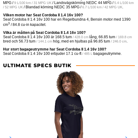
MPG /
/ Landsvägskörning NEDC
44 MPG /
9 L/100 km / 31 MPG UK
5.4 L/100 km
/ Blandad körning NEDC
35 MPG /
.
/ 52 MPG UK
6.7 L/100 km / 42 MPG UK
Vilken motor har Seat Cordoba II 1.4 16v 100?
Seat Cordoba II 1.4 16v 100 har en Regelbundna 4, Bensin motor med 1390
3
cm
/ 84.8 cu-in kapacitet.
Vilka är måtten på Seat Cordoba II 1.4 16v 100?
Seat Cordoba II 1.4 16v 100 är
168.5 tum
lång,
66.85 tum
/ 428.0 cm
/ 169.8 cm
bred och
56.73 tum
hög, med en hjulbas på
96.85 tum
.
/ 144.1 cm
/ 246.0 cm
Hur stort bagageutrymme har Seat Cordoba II 1.4 16v 100?
Seat Cordoba II 1.4 16v 100 erbjuder
17.1 cu-ft
bagageutrymme.
/ 485 L
ULTIMATE SPECS BUTIK