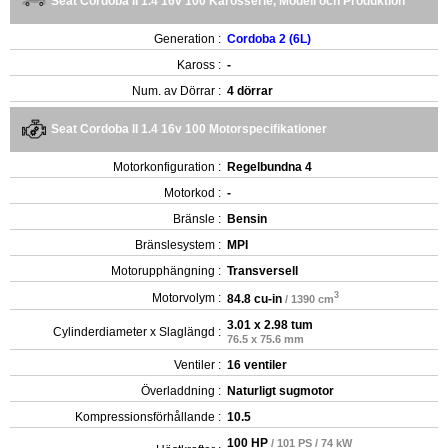
Seat Cordoba II 1.4 16v 100 Karosserie, Modell och Produktion
Generation :
Cordoba 2 (6L)
Kaross :
-
Num. av Dörrar :
4 dörrar
Seat Cordoba II 1.4 16v 100 Motorspecifikationer
Motorkonfiguration :
Regelbundna 4
Motorkod :
-
Bränsle :
Bensin
Bränslesystem :
MPI
Motorupphängning :
Transversell
3
Motorvolym :
84.8 cu-in
/ 1390 cm
3.01 x 2.98 tum
Cylinderdiameter x Slaglängd :
76.5 x 75.6 mm
Ventiler :
16 ventiler
Överladdning :
Naturligt sugmotor
Kompressionsförhållande :
10.5
100 HP
/ 101 PS / 74 kW