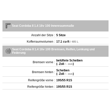
Seat Cordoba II 1.4 16v 100 Innenraummaße
Anzahl der Sitze :
5 Sitze
Kofferraumvolumen :
17.1 cu-ft
/ 485 L
Seat Cordoba II 1.4 16v 100 Bremsen, Reifen, Lenkung und
Federung
belüftete Scheiben
Bremsen vorne :
(
- Zoll
)
/ - mm
Scheiben
Bremsen hinten :
(
- Zoll
)
/ - mm
Reifengröße vorne :
195/55 R15
Reifengröße hinten :
195/55 R15