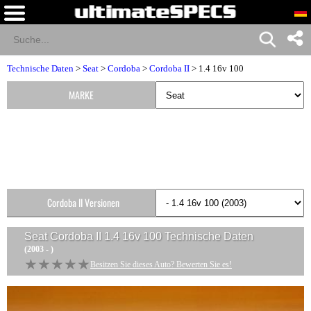
Technische Daten
>
Seat
>
Cordoba
>
Cordoba II
> 1.4 16v 100
MARKE
Cordoba II Versionen
Seat Cordoba II 1.4 16v 100
Technische Daten
(2003 - )
★★★★★
★★★★★
Besitzen Sie dieses Auto? Bewerten Sie es!