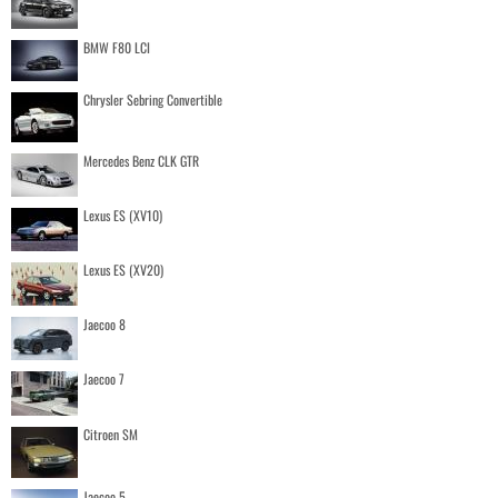
BMW F80 LCI
Chrysler Sebring Convertible
Mercedes Benz CLK GTR
Lexus ES (XV10)
Lexus ES (XV20)
Jaecoo 8
Jaecoo 7
Citroen SM
Jaecoo 5