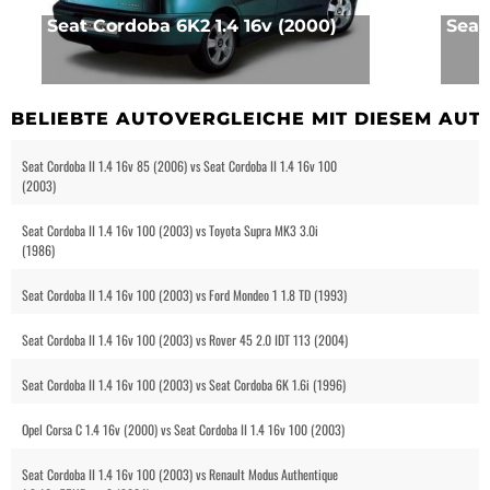
Seat Cordoba 6K2 1.4 16v (2000)
Seat
BELIEBTE AUTOVERGLEICHE MIT DIESEM AUT
Seat Cordoba II 1.4 16v 85 (2006) vs Seat Cordoba II 1.4 16v 100
(2003)
Seat Cordoba II 1.4 16v 100 (2003) vs Toyota Supra MK3 3.0i
(1986)
Seat Cordoba II 1.4 16v 100 (2003) vs Ford Mondeo 1 1.8 TD (1993)
Seat Cordoba II 1.4 16v 100 (2003) vs Rover 45 2.0 IDT 113 (2004)
Seat Cordoba II 1.4 16v 100 (2003) vs Seat Cordoba 6K 1.6i (1996)
Opel Corsa C 1.4 16v (2000) vs Seat Cordoba II 1.4 16v 100 (2003)
Seat Cordoba II 1.4 16v 100 (2003) vs Renault Modus Authentique