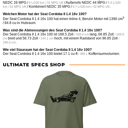
NEDC
26 MPG /
/ Außerorts NEDC
44 MPG /
9 L/100 km / 31 MPG UK
5.4 L/100
/ Kombiniert NEDC
35 MPG /
.
km / 52 MPG UK
6.7 L/100 km / 42 MPG UK
Welchen Motor hat der Seat Cordoba II 1.4 16v 100?
3
Der Seat Cordoba II 1.4 16v 100 hat einen Inline 4, Benzin Motor mit 1390 cm
/ 84.8 cu-in Hubraum.
Was sind die Abmessungen des Seat Cordoba II 1.4 16v 100?
Der Seat Cordoba II 1.4 16v 100 ist
168.5 Zoll
lang,
66.85 Zoll
/ 428.0 cm
/ 169.8
breit und
56.73 Zoll
hoch, mit einem Radstand von
96.85 Zoll
cm
/ 144.1 cm
/
.
246.0 cm
Wie viel Stauraum hat der Seat Cordoba II 1.4 16v 100?
Der Seat Cordoba II 1.4 16v 100 bietet
17.1 cu-ft
Kofferraumvolumen.
/ 485 L
ULTIMATE SPECS SHOP