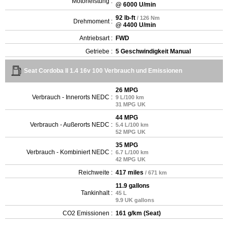
Motorleistung :
@ 6000 U/min
92 lb-ft
/ 126 Nm
Drehmoment :
@ 4400 U/min
Antriebsart :
FWD
Getriebe :
5 Geschwindigkeit Manual
Seat Cordoba II 1.4 16v 100 Verbrauch und Emissionen
26 MPG
Verbrauch - Innerorts NEDC :
9 L/100 km
31 MPG UK
44 MPG
Verbrauch - Außerorts NEDC :
5.4 L/100 km
52 MPG UK
35 MPG
Verbrauch - Kombiniert NEDC :
6.7 L/100 km
42 MPG UK
Reichweite :
417 miles
/ 671 km
11.9 gallons
Tankinhalt :
45 L
9.9 UK gallons
CO2 Emissionen :
161 g/km (Seat)