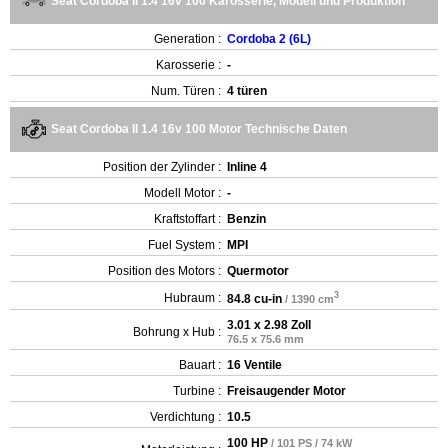
Seat Cordoba II 1.4 16v 100 Karosserie, Modell und Produktion
Generation :
Cordoba 2 (6L)
Karosserie :
-
Num. Türen :
4 türen
Seat Cordoba II 1.4 16v 100 Motor Technische Daten
Position der Zylinder :
Inline 4
Modell Motor :
-
Kraftstoffart :
Benzin
Fuel System :
MPI
Position des Motors :
Quermotor
3
Hubraum :
84.8 cu-in
/ 1390 cm
3.01 x 2.98 Zoll
Bohrung x Hub :
76.5 x 75.6 mm
Bauart :
16 Ventile
Turbine :
Freisaugender Motor
Verdichtung :
10.5
100 HP
/ 101 PS / 74 kW