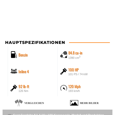
HAUPTSPEZIFIKATIONEN
84.8 cu-in
Benzin
3
1390 cm
100 HP
Inline 4
101 PS / 74 kW
92 lb-ft
120 Mph
126 Nm
193 km/h
VERGLEICHEN
MEHR BILDER