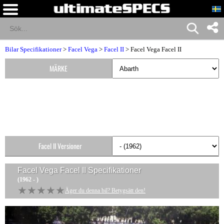
Bilar Specifikationer
>
Facel Vega
>
Facel II
> Facel Vega Facel II
MÄRKE
Facel II Versioner
Facel Vega Facel II
Specifikationer
(1962 - )
★★★★★
★★★★★
Äger du denna bil? Betygsätt den!