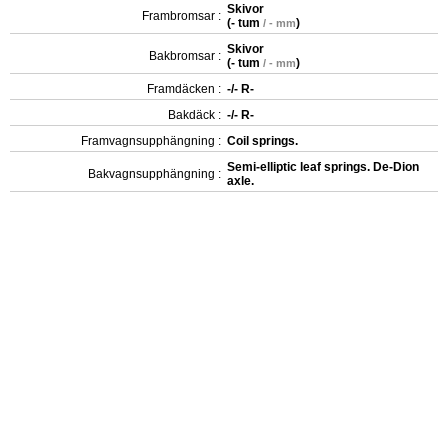
Skivor
Frambromsar :
(
- tum
)
/ - mm
Skivor
Bakbromsar :
(
- tum
)
/ - mm
Framdäcken :
-/- R-
Bakdäck :
-/- R-
Framvagnsupphängning :
Coil springs.
Semi-elliptic leaf springs. De-Dion
Bakvagnsupphängning :
axle.