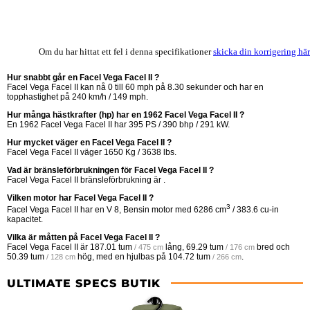
Om du har hittat ett fel i denna specifikationer
skicka din korrigering här
Hur snabbt går en Facel Vega Facel II ?
Facel Vega Facel II kan nå 0 till 60 mph på 8.30 sekunder och har en
topphastighet på 240 km/h / 149 mph.
Hur många hästkrafter (hp) har en 1962 Facel Vega Facel II ?
En 1962 Facel Vega Facel II har 395 PS / 390 bhp / 291 kW.
Hur mycket väger en Facel Vega Facel II ?
Facel Vega Facel II väger 1650 Kg / 3638 lbs.
Vad är bränsleförbrukningen för Facel Vega Facel II ?
Facel Vega Facel II bränsleförbrukning är .
Vilken motor har Facel Vega Facel II ?
3
Facel Vega Facel II har en V 8, Bensin motor med 6286 cm
/ 383.6 cu-in
kapacitet.
Vilka är måtten på Facel Vega Facel II ?
Facel Vega Facel II är
187.01 tum
lång,
69.29 tum
bred och
/ 475 cm
/ 176 cm
50.39 tum
hög, med en hjulbas på
104.72 tum
.
/ 128 cm
/ 266 cm
ULTIMATE SPECS BUTIK