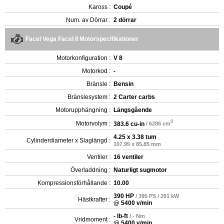
Kaross :
Coupé
Num. av Dörrar :
2 dörrar
Facel Vega Facel II Motorspecifikationer
Motorkonfiguration :
V 8
Motorkod :
-
Bränsle :
Bensin
Bränslesystem :
2 Carter carbs
Motorupphängning :
Längsgående
3
Motorvolym :
383.6 cu-in
/ 6286 cm
4.25 x 3.38 tum
Cylinderdiameter x Slaglängd :
107.95 x 85.85 mm
Ventiler :
16 ventiler
Överladdning :
Naturligt sugmotor
Kompressionsförhållande :
10.00
390 HP
/ 395 PS / 291 kW
Hästkrafter :
@ 5400 v/min
- lb-ft
/ - Nm
Vridmoment :
@ 5400 v/min