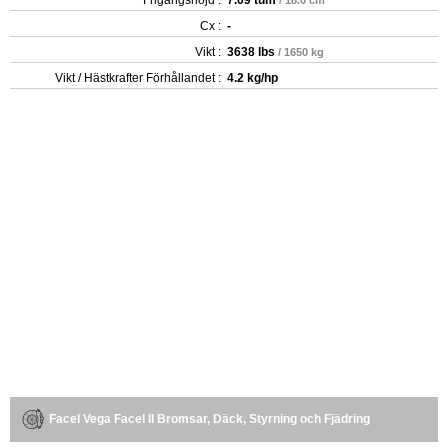
Cx :
-
Vikt :
3638 lbs
/ 1650 kg
Vikt / Hästkrafter Förhållandet :
4.2 kg/hp
Facel Vega Facel II Bromsar, Däck, Styrning och Fjädring