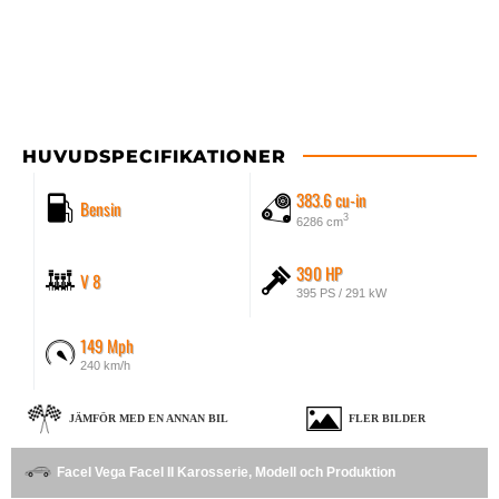
HUVUDSPECIFIKATIONER
383.6 cu-in
Bensin
3
6286 cm
390 HP
V 8
395 PS / 291 kW
149 Mph
240 km/h
JÄMFÖR MED EN ANNAN BIL
FLER BILDER
Facel Vega Facel II Karosserie, Modell och Produktion