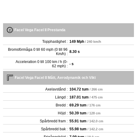
Facel Vega Facel II Prestanda
Topphastighet :
149 Mph
/ 240 km/h
Bromsförmåga 0 till 60 mph (0 till 96
8.30 s
Km/h) :
Acceleration 0 till 100 km / h (0-
- s
62 mph) :
Facel Vega Facel II Mått, Aerodynamik och Vikt
Axelavstånd :
104.72 tum
/ 266 cm
Längd :
187.01 tum
/ 475 cm
Bredd :
69.29 tum
/ 176 cm
Höjd :
50.39 tum
/ 128 cm
Spårbredd fram :
55.91 tum
/ 142.0 cm
Spårbredd bak :
55.98 tum
/ 142.2 cm
Frigångshöjd :
7.09 tum
/ 18.0 cm