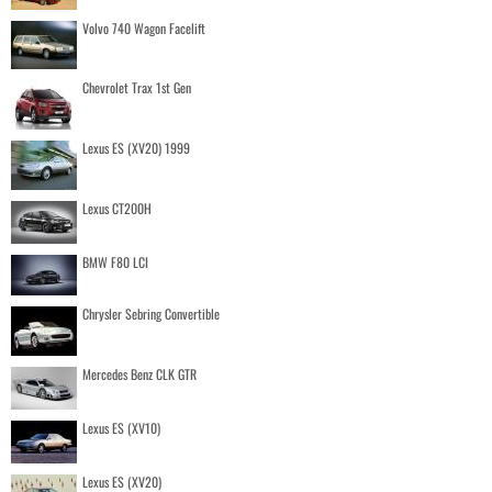
Volvo 740 Wagon Facelift
Chevrolet Trax 1st Gen
Lexus ES (XV20) 1999
Lexus CT200H
BMW F80 LCI
Chrysler Sebring Convertible
Mercedes Benz CLK GTR
Lexus ES (XV10)
Lexus ES (XV20)