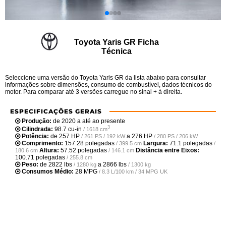
Toyota Yaris GR Ficha
Técnica
Seleccione uma versão do Toyota Yaris GR da lista abaixo para consultar
informações sobre dimensões, consumo de combustível, dados técnicos do
motor. Para comparar até 3 versões carregue no sinal + à direita.
ESPECIFICAÇÕES GERAIS
Produção:
de 2020 a até ao presente
3
Cilindrada:
98.7 cu-in
/ 1618 cm
Potência:
de
257 HP
a
276 HP
/ 261 PS / 192 kW
/ 280 PS / 206 kW
Comprimento:
157.28 polegadas
Largura:
71.1 polegadas
/ 399.5 cm
/
Altura:
57.52 polegadas
Distância entre Eixos:
180.6 cm
/ 146.1 cm
100.71 polegadas
/ 255.8 cm
Peso:
de
2822 lbs
a
2866 lbs
/ 1280 kg
/ 1300 kg
Consumos Médio:
28 MPG
/ 8.3 L/100 km / 34 MPG UK