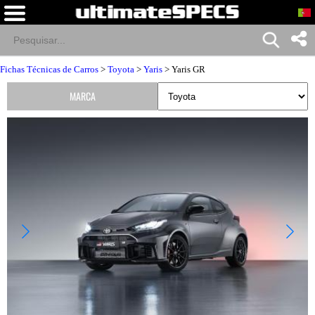
Fichas Técnicas de Carros
>
Toyota
>
Yaris
> Yaris GR
MARCA