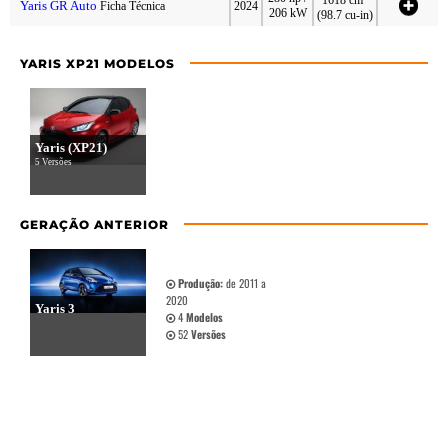
Yaris GR Auto
Ficha Técnica
2024
206 kW
(98.7 cu-in)
YARIS XP21 MODELOS
Yaris (XP21)
5 Versões
GERAÇÃO ANTERIOR
Produção:
de 2011 a
2020
Yaris 3
4
Modelos
52
Versões