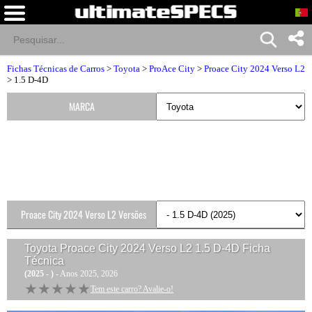
Fichas Técnicas de Carros
>
Toyota
>
ProAce City
>
Proace City 2024 Verso L2
> 1.5 D-4D
MARCA
Proace City 2024 Verso L2 Versões
Toyota Proace City 2024 Verso L2 1.5 D-4D
Ficha
Técnica
(2025 - )
- Anos 2025, 2026
★★★★★
★★★★★
Tem este carro? Avalie-o!