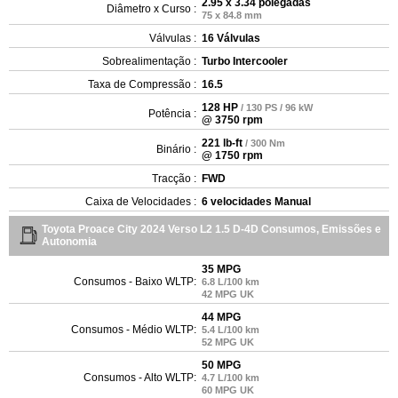
2.95 x 3.34 polegadas
Diâmetro x Curso :
75 x 84.8 mm
Válvulas :
16 Válvulas
Sobrealimentação :
Turbo Intercooler
Taxa de Compressão :
16.5
128 HP
/ 130 PS / 96 kW
Potência :
@ 3750 rpm
221 lb-ft
/ 300 Nm
Binário :
@ 1750 rpm
Tracção :
FWD
Caixa de Velocidades :
6 velocidades Manual
Toyota Proace City 2024 Verso L2 1.5 D-4D Consumos, Emissões e
Autonomia
35 MPG
Consumos - Baixo WLTP:
6.8 L/100 km
42 MPG UK
44 MPG
Consumos - Médio WLTP:
5.4 L/100 km
52 MPG UK
50 MPG
Consumos - Alto WLTP:
4.7 L/100 km
60 MPG UK