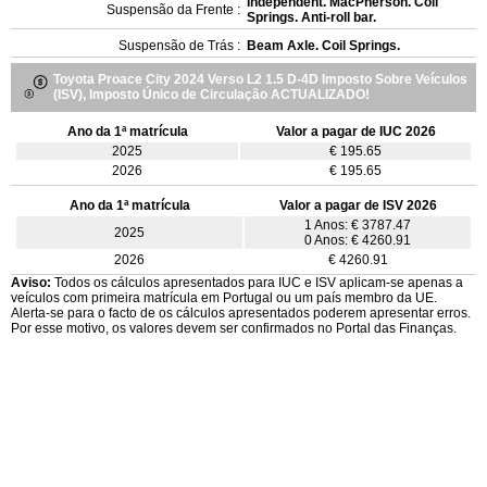
Independent. MacPherson. Coil
Suspensão da Frente :
Springs. Anti-roll bar.
Suspensão de Trás :
Beam Axle. Coil Springs.
Toyota Proace City 2024 Verso L2 1.5 D-4D Imposto Sobre Veículos
(ISV), Imposto Único de Circulação ACTUALIZADO!
Ano da 1ª matrícula
Valor a pagar de IUC 2026
2025
€ 195.65
2026
€ 195.65
Ano da 1ª matrícula
Valor a pagar de ISV 2026
1 Anos: € 3787.47
2025
0 Anos: € 4260.91
2026
€ 4260.91
Aviso:
Todos os cálculos apresentados para IUC e ISV aplicam-se apenas a
veículos com primeira matrícula em Portugal ou um país membro da UE.
Alerta-se para o facto de os cálculos apresentados poderem apresentar erros.
Por esse motivo, os valores devem ser confirmados no Portal das Finanças.