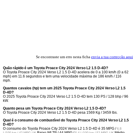
Se encontraste um erro nesta ficha
envia a tua correcção aqui
Quão rápido é um Toyota Proace City 2024 Verso L2 1.5 D-4D?
O Toyota Proace City 2024 Verso L2 1.5 D-4D acelera de 0 a 100 km/h (0 a 62
mph) em 11.6 segundos e tem uma velocidade máxima de 186 km/h / 116
mph.
Quantos cavalos (hp) tem um 2025 Toyota Proace City 2024 Verso L2 1.5
D-4D?
O 2025 Toyota Proace City 2024 Verso L2 1.5 D-4D tem 130 PS / 128 bhp / 96
kW.
Quanto pesa um Toyota Proace City 2024 Verso L2 1.5 D-4D?
O Toyota Proace City 2024 Verso L2 1.5 D-4D pesa 1569 Kg / 3459 lbs.
Qual é o consumo de combustível do Toyota Proace City 2024 Verso L2 1.5
D-4D?
O consumo do Toyota Proace City 2024 Verso L2 1.5 D-4D é
35 MPG /
6.8
Baixo WLTP /
44 MPG /
Médio
L/100 km / 42 MPG UK
5.4 L/100 km / 52 MPG UK