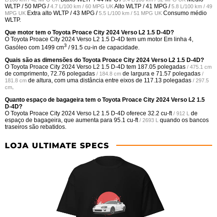
WLTP /
50 MPG /
Alto WLTP /
41 MPG /
4.7 L/100 km / 60 MPG UK
5.8 L/100 km / 49
Extra alto WLTP /
43 MPG /
Consumo médio
MPG UK
5.5 L/100 km / 51 MPG UK
WLTP.
Que motor tem o Toyota Proace City 2024 Verso L2 1.5 D-4D?
O Toyota Proace City 2024 Verso L2 1.5 D-4D tem um motor Em linha 4,
3
Gasóleo com 1499 cm
/ 91.5 cu-in de capacidade.
Quais são as dimensões do Toyota Proace City 2024 Verso L2 1.5 D-4D?
O Toyota Proace City 2024 Verso L2 1.5 D-4D tem
187.05 polegadas
/ 475.1 cm
de comprimento,
72.76 polegadas
de largura e
71.57 polegadas
/ 184.8 cm
/
de altura, com uma distância entre eixos de
117.13 polegadas
181.8 cm
/ 297.5
.
cm
Quanto espaço de bagageira tem o Toyota Proace City 2024 Verso L2 1.5
D-4D?
O Toyota Proace City 2024 Verso L2 1.5 D-4D oferece
32.2 cu-ft
de
/ 912 L
espaço de bagageira, que aumenta para
95.1 cu-ft
quando os bancos
/ 2693 L
traseiros são rebatidos.
LOJA ULTIMATE SPECS