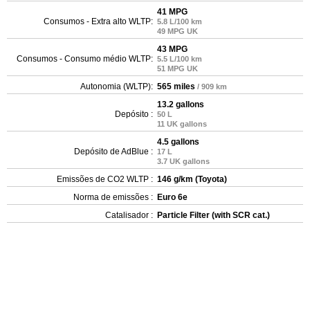
41 MPG
Consumos - Extra alto WLTP:
5.8 L/100 km
49 MPG UK
43 MPG
Consumos - Consumo médio WLTP:
5.5 L/100 km
51 MPG UK
Autonomia (WLTP):
565 miles
/ 909 km
13.2 gallons
Depósito :
50 L
11 UK gallons
4.5 gallons
Depósito de AdBlue :
17 L
3.7 UK gallons
Emissões de CO2 WLTP :
146 g/km (Toyota)
Norma de emissões :
Euro 6e
Catalisador :
Particle Filter (with SCR cat.)