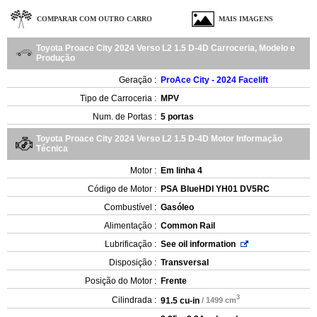
COMPARAR COM OUTRO CARRO
MAIS IMAGENS
Toyota Proace City 2024 Verso L2 1.5 D-4D Carroceria, Modelo e
Produção
Geração :
ProAce City - 2024 Facelift
Tipo de Carroceria :
MPV
Num. de Portas :
5 portas
Toyota Proace City 2024 Verso L2 1.5 D-4D Motor Informação
Técnica
Motor :
Em linha 4
Código de Motor :
PSA BlueHDI YH01 DV5RC
Combustível :
Gasóleo
Alimentação :
Common Rail
Lubrificação :
See oil information
Disposição :
Transversal
Posição do Motor :
Frente
3
Cilindrada :
91.5 cu-in
/ 1499 cm