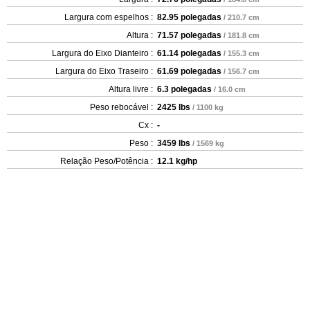
Largura com espelhos :
82.95 polegadas
/ 210.7 cm
Altura :
71.57 polegadas
/ 181.8 cm
Largura do Eixo Dianteiro :
61.14 polegadas
/ 155.3 cm
Largura do Eixo Traseiro :
61.69 polegadas
/ 156.7 cm
Altura livre :
6.3 polegadas
/ 16.0 cm
Peso rebocável :
2425 lbs
/ 1100 kg
Cx :
-
Peso :
3459 lbs
/ 1569 kg
Relação Peso/Potência :
12.1 kg/hp