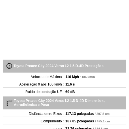
Toyota Proace City 2024 Verso L2 1.5 D-4D Prestações
Velocidade Máxima :
116 Mph
/ 186 km/h
Aceleração 0 aos 100 km/h :
11.6 s
Ruído de condução UE :
69 dB
Toyota Proace City 2024 Verso L2 1.5 D-4D Dimensões,
Aerodinâmica e Peso
Distância entre Eixos :
117.13 polegadas
/ 297.5 cm
Comprimento :
187.05 polegadas
/ 475.1 cm
Largura :
72.76 polegadas
/ 184.8 cm