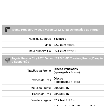
Toyota Proace City 2024 Verso L2 1.5 D-4D Dimensões do interior
Num. de Lugares :
5 lugares
Mala :
32.2 cu-ft
/ 912 L
Mala primeira fila :
95.1 cu-ft
/ 2693 L
Toyota Proace City 2024 Verso L2 1.5 D-4D Travões, Pneus, Direção
e Suspensão
Discos Ventilados
Travões da Frente :
(
- polegadas
)
/ - mm
Discos
Travões de Trás :
(
- polegadas
)
/ - mm
Pneus da Frente :
205/60 R16
Pneus de Trás :
205/60 R16
Raio de viragem :
37.7 feet
/ 11.5 m