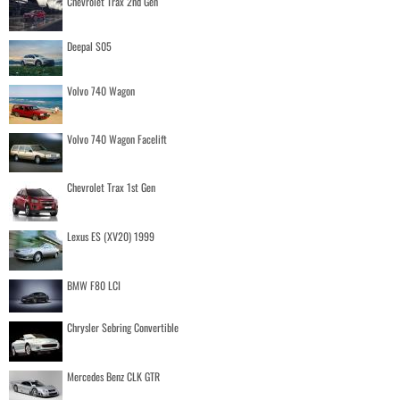
Chevrolet Trax 2nd Gen
Deepal S05
Volvo 740 Wagon
Volvo 740 Wagon Facelift
Chevrolet Trax 1st Gen
Lexus ES (XV20) 1999
BMW F80 LCI
Chrysler Sebring Convertible
Mercedes Benz CLK GTR