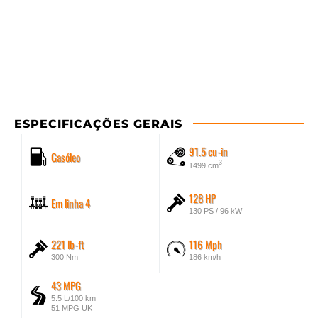
ESPECIFICAÇÕES GERAIS
91.5 cu-in
Gasóleo
3
1499 cm
128 HP
Em linha 4
130 PS / 96 kW
221 lb-ft
116 Mph
300 Nm
186 km/h
43 MPG
5.5 L/100 km
51 MPG UK