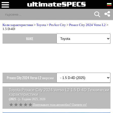
Коли характеристики
>
Toyota
>
ProAce City
>
Proace City 2024 Verso L2
>
1.5 D-4D
MAKE
Proace City 2024 Verso L2 версии
Toyota Proace City 2024 Verso L2 1.5 D-4D
Технически
характеристики
(2025 - )
- Години 2025, 2026
★★★★★
★★★★★
Притежавате този автомобил? Оценете го!