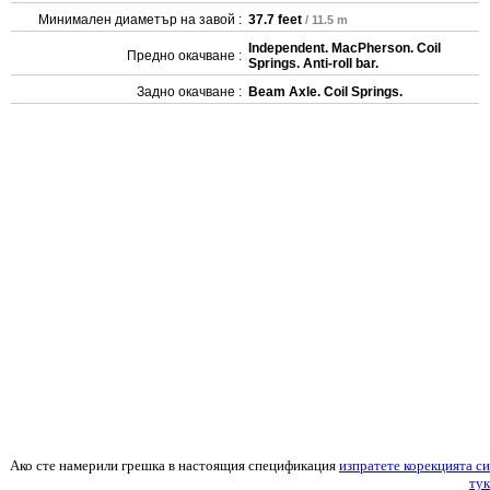
Минимален диаметър на завой :
37.7 feet
/ 11.5 m
Independent. MacPherson. Coil
Предно окачване :
Springs. Anti-roll bar.
Задно окачване :
Beam Axle. Coil Springs.
Ако сте намерили грешка в настоящия спецификация
изпратете корекцията си
тук