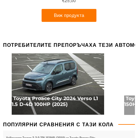
ПОТРЕБИТЕЛИТЕ ПРЕПОРЪЧАХА ТЕЗИ АВТОМ
Toyota Proace City 2024 Verso L1
Toyo
1.5 D-4D 100HP (2025)
150HP
ПОПУЛЯРНИ СРАВНЕНИЯ С ТАЗИ КОЛА
Volkswagen Touran 2 2.0 TDI 150HP (2019) vs Toyota Proace City