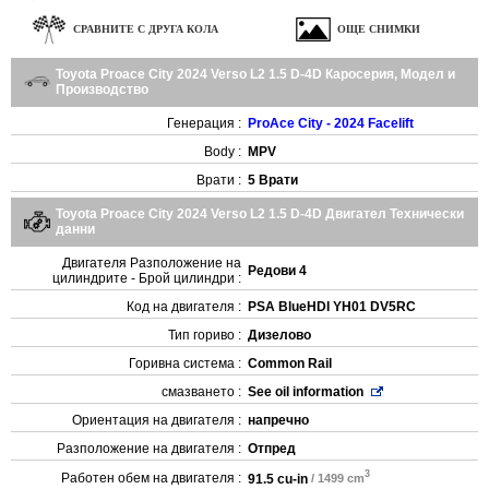
СРАВНИТЕ С ДРУГА КОЛА
ОЩЕ СНИМКИ
Toyota Proace City 2024 Verso L2 1.5 D-4D Каросерия, Модел и
Производство
Генерация :
ProAce City - 2024 Facelift
Body :
MPV
Врати :
5 Врати
Toyota Proace City 2024 Verso L2 1.5 D-4D Двигател Технически
данни
Двигателя Разположение на
Редови 4
цилиндрите - Брой цилиндри :
Код на двигателя :
PSA BlueHDI YH01 DV5RC
Тип гориво :
Дизелово
Горивна система :
Common Rail
смазването :
See oil information
Ориентация на двигателя :
напречно
Разположение на двигателя :
Отпред
3
Работен обем на двигателя :
91.5 cu-in
/ 1499 cm