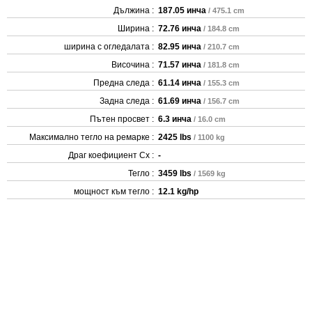
Дължина :
187.05 инча
/ 475.1 cm
Ширина :
72.76 инча
/ 184.8 cm
ширина с огледалата :
82.95 инча
/ 210.7 cm
Височина :
71.57 инча
/ 181.8 cm
Предна следа :
61.14 инча
/ 155.3 cm
Задна следа :
61.69 инча
/ 156.7 cm
Пътен просвет :
6.3 инча
/ 16.0 cm
Максимално тегло на ремарке :
2425 lbs
/ 1100 kg
Драг коефициент Cx :
-
Тегло :
3459 lbs
/ 1569 kg
мощност към тегло :
12.1 kg/hp