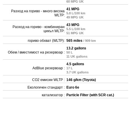
60 MPG UK
41 MPG
Разход на гориво - много висока
5.8 L/100 km
WLTP:
49 MPG UK
43 MPG
Разход на гориво - комбиниран
5.5 L/100 km
цикъл WLTP:
51 MPG UK
гориво обхват (WLTP):
565 miles
/ 909 km
13.2 gallons
Обем / вместимост на резервоар :
50 L
11 UK gallons
4.5 gallons
AdBlue резервоар :
17 L
3.7 UK gallons
CO2 емисии WLTP :
146 g/km (Toyota)
Екологичен стандарт :
Euro 6e
катализатор :
Particle Filter (with SCR cat.)