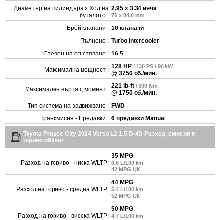
Диаметър на цилиндъра x Ход на
2.95 x 3.34 инча
буталото :
75 x 84.8 mm
Брой клапани :
16 клапани
Пълнене :
Turbo Intercooler
Степен на сгъстяване :
16.5
128 HP
/ 130 PS / 96 kW
Максимална мощност :
@ 3750 об./мин.
221 lb-ft
/ 300 Nm
Максимален въртящ момент :
@ 1750 об./мин.
Тип система на задвижване :
FWD
Трансмисия - Предавки :
6 предавки Manual
Toyota Proace City 2024 Verso L2 1.5 D-4D Разход, емисии и
гориво обхват
35 MPG
Разход на гориво - ниска WLTP:
6.8 L/100 km
42 MPG UK
44 MPG
Разход на гориво - средна WLTP:
5.4 L/100 km
52 MPG UK
50 MPG
Разход на гориво - висока WLTP:
4.7 L/100 km