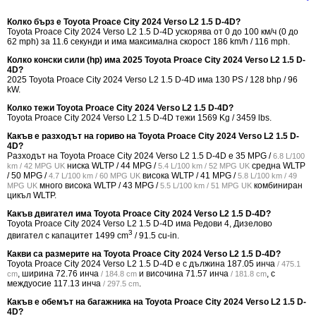
Колко бърз е Toyota Proace City 2024 Verso L2 1.5 D-4D?
Toyota Proace City 2024 Verso L2 1.5 D-4D ускорява от 0 до 100 км/ч (0 до
62 mph) за 11.6 секунди и има максимална скорост 186 km/h / 116 mph.
Колко конски сили (hp) има 2025 Toyota Proace City 2024 Verso L2 1.5 D-
4D?
2025 Toyota Proace City 2024 Verso L2 1.5 D-4D има 130 PS / 128 bhp / 96
kW.
Колко тежи Toyota Proace City 2024 Verso L2 1.5 D-4D?
Toyota Proace City 2024 Verso L2 1.5 D-4D тежи 1569 Kg / 3459 lbs.
Какъв е разходът на гориво на Toyota Proace City 2024 Verso L2 1.5 D-
4D?
Разходът на Toyota Proace City 2024 Verso L2 1.5 D-4D е
35 MPG /
6.8 L/100
ниска WLTP /
44 MPG /
средна WLTP
km / 42 MPG UK
5.4 L/100 km / 52 MPG UK
/
50 MPG /
висока WLTP /
41 MPG /
4.7 L/100 km / 60 MPG UK
5.8 L/100 km / 49
много висока WLTP /
43 MPG /
комбиниран
MPG UK
5.5 L/100 km / 51 MPG UK
цикъл WLTP.
Какъв двигател има Toyota Proace City 2024 Verso L2 1.5 D-4D?
Toyota Proace City 2024 Verso L2 1.5 D-4D има Редови 4, Дизелово
3
двигател с капацитет 1499 cm
/ 91.5 cu-in.
Какви са размерите на Toyota Proace City 2024 Verso L2 1.5 D-4D?
Toyota Proace City 2024 Verso L2 1.5 D-4D е с дължина
187.05 инча
/ 475.1
, ширина
72.76 инча
и височина
71.57 инча
, с
cm
/ 184.8 cm
/ 181.8 cm
междуосие
117.13 инча
.
/ 297.5 cm
Какъв е обемът на багажника на Toyota Proace City 2024 Verso L2 1.5 D-
4D?