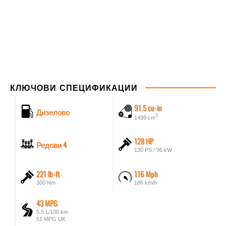
КЛЮЧОВИ СПЕЦИФИКАЦИИ
91.5 cu-in
Дизелово
3
1499 cm
128 HP
Редови 4
130 PS / 96 kW
221 lb-ft
116 Mph
300 Nm
186 km/h
43 MPG
5.5 L/100 km
51 MPG UK