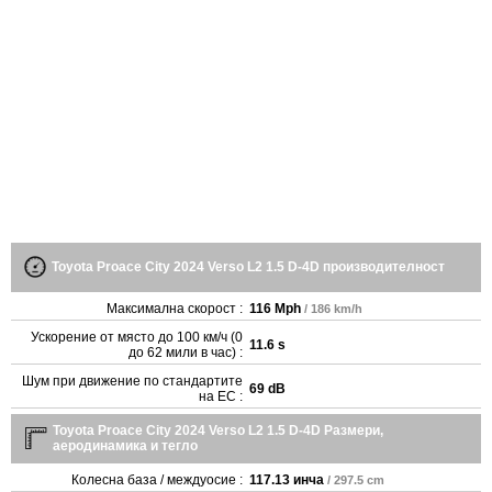
Toyota Proace City 2024 Verso L2 1.5 D-4D производителност
Максимална скорост :
116 Mph
/ 186 km/h
Ускорение от място до 100 км/ч (0
11.6 s
до 62 мили в час) :
Шум при движение по стандартите
69 dB
на ЕС :
Toyota Proace City 2024 Verso L2 1.5 D-4D Размери,
аеродинамика и тегло
Колесна база / междуосие :
117.13 инча
/ 297.5 cm