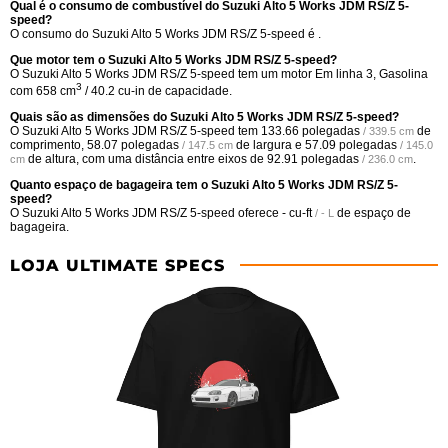
Qual é o consumo de combustível do Suzuki Alto 5 Works JDM RS/Z 5-
speed?
O consumo do Suzuki Alto 5 Works JDM RS/Z 5-speed é .
Que motor tem o Suzuki Alto 5 Works JDM RS/Z 5-speed?
O Suzuki Alto 5 Works JDM RS/Z 5-speed tem um motor Em linha 3, Gasolina
3
com 658 cm
/ 40.2 cu-in de capacidade.
Quais são as dimensões do Suzuki Alto 5 Works JDM RS/Z 5-speed?
O Suzuki Alto 5 Works JDM RS/Z 5-speed tem
133.66 polegadas
de
/ 339.5 cm
comprimento,
58.07 polegadas
de largura e
57.09 polegadas
/ 147.5 cm
/ 145.0
de altura, com uma distância entre eixos de
92.91 polegadas
.
cm
/ 236.0 cm
Quanto espaço de bagageira tem o Suzuki Alto 5 Works JDM RS/Z 5-
speed?
O Suzuki Alto 5 Works JDM RS/Z 5-speed oferece
- cu-ft
de espaço de
/ - L
bagageira.
LOJA ULTIMATE SPECS