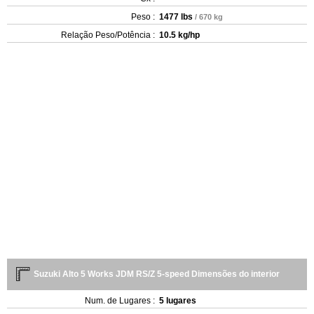
Peso :
1477 lbs
/ 670 kg
Relação Peso/Potência :
10.5 kg/hp
Suzuki Alto 5 Works JDM RS/Z 5-speed Dimensões do interior
Num. de Lugares :
5 lugares