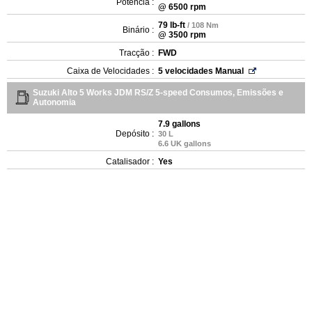
Potência :
@ 6500 rpm
79 lb-ft
/ 108 Nm
Binário :
@ 3500 rpm
Tracção :
FWD
Caixa de Velocidades :
5 velocidades Manual
Suzuki Alto 5 Works JDM RS/Z 5-speed Consumos, Emissões e
Autonomia
7.9 gallons
Depósito :
30 L
6.6 UK gallons
Catalisador :
Yes