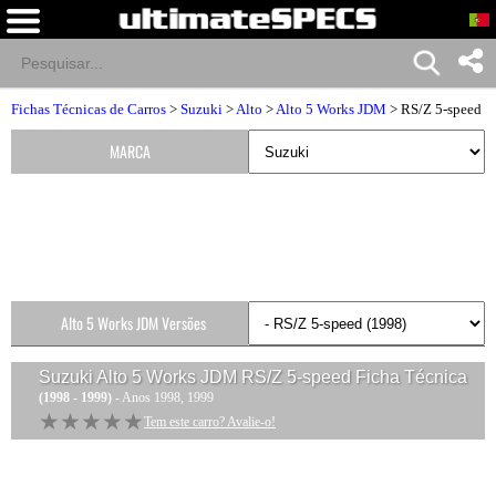
Fichas Técnicas de Carros
>
Suzuki
>
Alto
>
Alto 5 Works JDM
> RS/Z 5-speed
MARCA
Alto 5 Works JDM Versões
Suzuki Alto 5 Works JDM RS/Z 5-speed
Ficha Técnica
(1998 - 1999)
- Anos 1998, 1999
★★★★★
★★★★★
Tem este carro? Avalie-o!