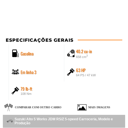
ESPECIFICAÇÕES GERAIS
40.2 cu-in
Gasolina
3
658 cm
63 HP
Em linha 3
64 PS / 47 kW
79 lb-ft
108 Nm
COMPARAR COM OUTRO CARRO
MAIS IMAGENS
Suzuki Alto 5 Works JDM RS/Z 5-speed Carroceria, Modelo e
Produção