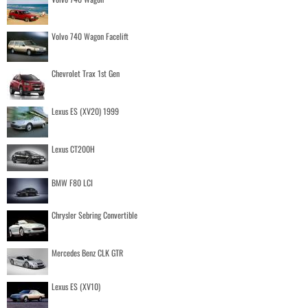
Volvo 740 Wagon Facelift
Chevrolet Trax 1st Gen
Lexus ES (XV20) 1999
Lexus CT200H
BMW F80 LCI
Chrysler Sebring Convertible
Mercedes Benz CLK GTR
Lexus ES (XV10)