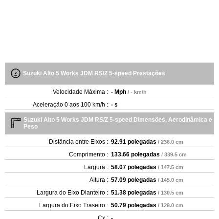
Suzuki Alto 5 Works JDM RS/Z 5-speed Prestações
Velocidade Máxima :
- Mph
/ - km/h
Aceleração 0 aos 100 km/h :
- s
Suzuki Alto 5 Works JDM RS/Z 5-speed Dimensões, Aerodinâmica e
Peso
Distância entre Eixos :
92.91 polegadas
/ 236.0 cm
Comprimento :
133.66 polegadas
/ 339.5 cm
Largura :
58.07 polegadas
/ 147.5 cm
Altura :
57.09 polegadas
/ 145.0 cm
Largura do Eixo Dianteiro :
51.38 polegadas
/ 130.5 cm
Largura do Eixo Traseiro :
50.79 polegadas
/ 129.0 cm
Cx :
-