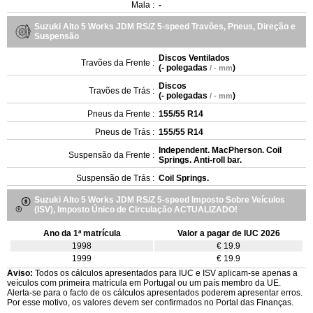
Mala :
-
Suzuki Alto 5 Works JDM RS/Z 5-speed Travões, Pneus, Direção e
Suspensão
Discos Ventilados
Travões da Frente :
(
- polegadas
)
/ - mm
Discos
Travões de Trás :
(
- polegadas
)
/ - mm
Pneus da Frente :
155/55 R14
Pneus de Trás :
155/55 R14
Independent. MacPherson. Coil
Suspensão da Frente :
Springs. Anti-roll bar.
Suspensão de Trás :
Coil Springs.
Suzuki Alto 5 Works JDM RS/Z 5-speed Imposto Sobre Veículos
(ISV), Imposto Único de Circulação ACTUALIZADO!
Ano da 1ª matrícula
Valor a pagar de IUC 2026
1998
€ 19.9
1999
€ 19.9
Aviso:
Todos os cálculos apresentados para IUC e ISV aplicam-se apenas a
veículos com primeira matrícula em Portugal ou um país membro da UE.
Alerta-se para o facto de os cálculos apresentados poderem apresentar erros.
Por esse motivo, os valores devem ser confirmados no Portal das Finanças.