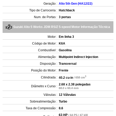
Geração :
Alto 5th Gen (HA12/22)
Tipo de Carroceria :
Hatchback
Num. de Portas :
3 portas
Suzuki Alto 5 Works JDM RS/Z 5-speed Motor Informação Técnica
Motor :
Em linha 3
Código de Motor :
K6A
Combustível :
Gasolina
Alimentação :
Multipoint Indirect Injection
Disposição :
Transversal
Posição do Motor :
Frente
3
Cilindrada :
40.2 cu-in
/ 658 cm
2.68 x 2.38 polegadas
Diâmetro x Curso :
68.0 x 60.4 mm
Válvulas :
12 Válvulas
Sobrealimentação :
Turbo
Taxa de Compressão :
8.6
63 HP
/ 64 PS / 47 kW