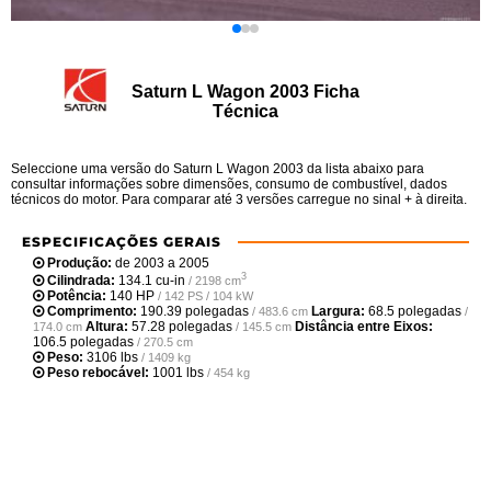
Saturn L Wagon 2003 Ficha
Técnica
Seleccione uma versão do Saturn L Wagon 2003 da lista abaixo para
consultar informações sobre dimensões, consumo de combustível, dados
técnicos do motor. Para comparar até 3 versões carregue no sinal + à direita.
ESPECIFICAÇÕES GERAIS
Produção:
de 2003 a 2005
3
Cilindrada:
134.1 cu-in
/ 2198 cm
Potência:
140 HP
/ 142 PS / 104 kW
Comprimento:
190.39 polegadas
Largura:
68.5 polegadas
/ 483.6 cm
/
Altura:
57.28 polegadas
Distância entre Eixos:
174.0 cm
/ 145.5 cm
106.5 polegadas
/ 270.5 cm
Peso:
3106 lbs
/ 1409 kg
Peso rebocável:
1001 lbs
/ 454 kg