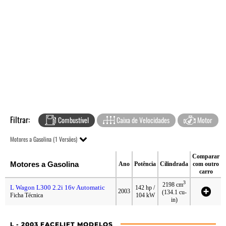
Filtrar:
Combustível
Caixa de Velocidades
Motor
Motores a Gasolina (1 Versões)
Comparar
Motores a Gasolina
Ano
Potência
Cilindrada
com outro
carro
3
2198 cm
L Wagon L300 2.2i 16v Automatic
142 hp /
2003
(134.1 cu-
Ficha Técnica
104 kW
in)
L - 2003 FACELIFT MODELOS