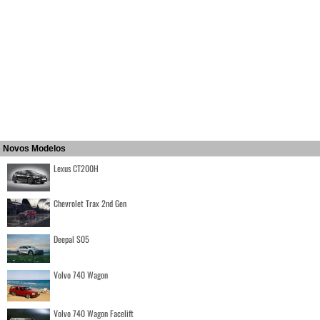
Novos Modelos
Lexus CT200H
Chevrolet Trax 2nd Gen
Deepal S05
Volvo 740 Wagon
Volvo 740 Wagon Facelift