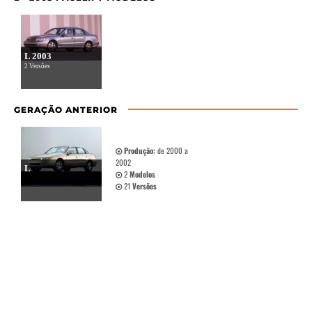
L 2003
2 Versões
GERAÇÃO ANTERIOR
Produção:
de 2000 a
2002
L
2
Modelos
21
Versões