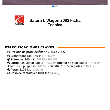
Saturn L Wagon 2003 Ficha
Tecnica
ESPECIFICACIONES CLAVES
Período de producción:
de 2003 a 2005
3
Cilindrada:
134.1 cu-in
/ 2198 cm
Potencia:
140 HP
/ 142 PS / 104 kW
Largo:
190.39 pulgadas
Ancho:
68.5 pulgadas
/ 483.6 cm
/ 174.0 cm
Alto:
57.28 pulgadas
Batalla:
106.5 pulgadas
/ 145.5 cm
/ 270.5 cm
Peso:
3106 lbs
/ 1409 kg
Peso de remolque:
1001 lbs
/ 454 kg