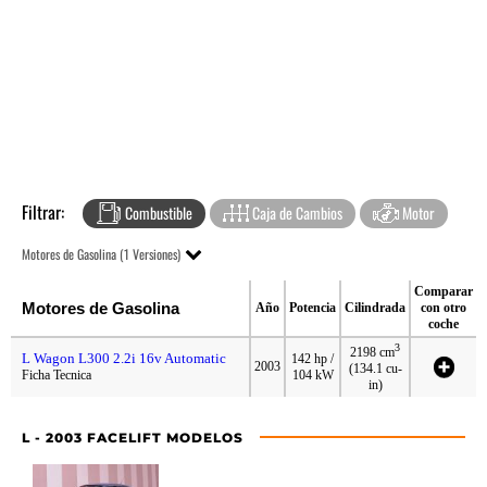
Filtrar:
Combustible
Caja de Cambios
Motor
Motores de Gasolina (1 Versiones)
Comparar
Motores de Gasolina
Año
Potencia
Cilindrada
con otro
coche
3
2198 cm
L Wagon L300 2.2i 16v Automatic
142 hp /
2003
(134.1 cu-
Ficha Tecnica
104 kW
in)
L - 2003 FACELIFT MODELOS