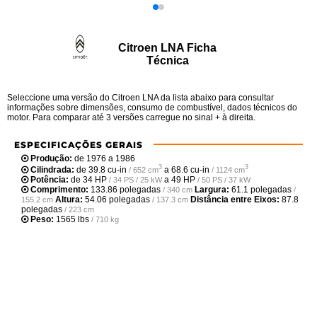
Citroen LNA Ficha
Técnica
Seleccione uma versão do Citroen LNA da lista abaixo para consultar
informações sobre dimensões, consumo de combustível, dados técnicos do
motor. Para comparar até 3 versões carregue no sinal + à direita.
ESPECIFICAÇÕES GERAIS
Produção:
de 1976 a 1986
3
3
Cilindrada:
de
39.8 cu-in
a
68.6 cu-in
/ 652 cm
/ 1124 cm
Potência:
de
34 HP
a
49 HP
/ 34 PS / 25 kW
/ 50 PS / 37 kW
Comprimento:
133.86 polegadas
Largura:
61.1 polegadas
/ 340 cm
/
Altura:
54.06 polegadas
Distância entre Eixos:
87.8
155.2 cm
/ 137.3 cm
polegadas
/ 223 cm
Peso:
1565 lbs
/ 710 kg