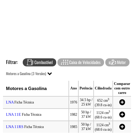
Filtrar:
Combustível
Caixa de Velocidades
Motor
Motores a Gasolina (3 Versões)
Comparar
Motores a Gasolina
Ano
Potência
Cilindrada
com outro
carro
3
34.5 hp /
652 cm
LNA
Ficha Técnica
1976
25 kW
(39.8 cu-in)
3
50 hp /
1124 cm
LNA 11E
Ficha Técnica
1982
37 kW
(68.6 cu-in)
3
50 hp /
1124 cm
LNA 11RS
Ficha Técnica
1985
37 kW
(68.6 cu-in)