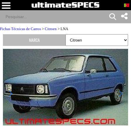
Fichas Técnicas de Carros
>
Citroen
> LNA
MARCA