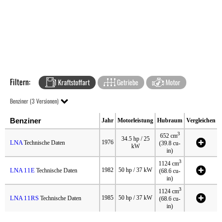
Filtern:
Kraftstoffart
Getriebe
Motor
Benziner (3 Versionen)
Benziner
Jahr
Motorleistung
Hubraum
Vergleichen
3
652 cm
34.5 hp / 25
LNA
1976
Technische Daten
(39.8 cu-
kW
in)
3
1124 cm
LNA 11E
1982
50 hp / 37 kW
Technische Daten
(68.6 cu-
in)
3
1124 cm
LNA 11RS
1985
50 hp / 37 kW
Technische Daten
(68.6 cu-
in)