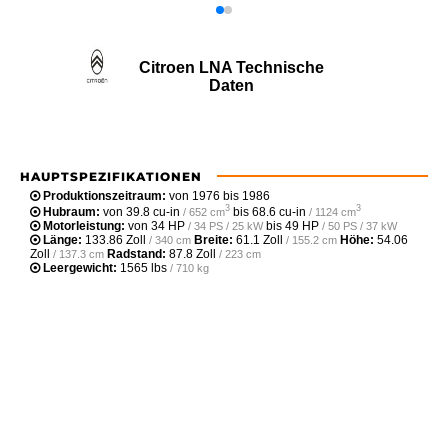
Citroen LNA Technische
Daten
HAUPTSPEZIFIKATIONEN
Produktionszeitraum:
von 1976 bis 1986
3
3
Hubraum:
von
39.8 cu-in
bis
68.6 cu-in
/ 652 cm
/ 1124 cm
Motorleistung:
von
34 HP
bis
49 HP
/ 34 PS / 25 kW
/ 50 PS / 37 kW
Länge:
133.86 Zoll
Breite:
61.1 Zoll
Höhe:
54.06
/ 340 cm
/ 155.2 cm
Zoll
Radstand:
87.8 Zoll
/ 137.3 cm
/ 223 cm
Leergewicht‎:
1565 lbs
/ 710 kg