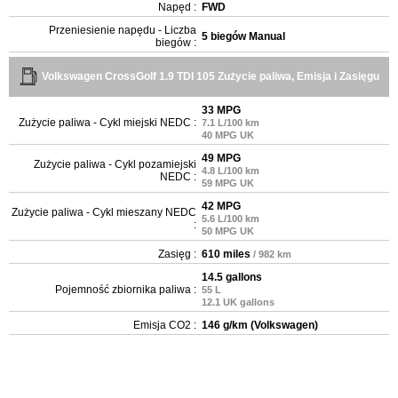
Napęd :
FWD
Przeniesienie napędu - Liczba
5 biegów Manual
biegów :
Volkswagen CrossGolf 1.9 TDI 105 Zużycie paliwa, Emisja i Zasięgu
33 MPG
Zużycie paliwa - Cykl miejski NEDC :
7.1 L/100 km
40 MPG UK
49 MPG
Zużycie paliwa - Cykl pozamiejski
4.8 L/100 km
NEDC :
59 MPG UK
42 MPG
Zużycie paliwa - Cykl mieszany NEDC
5.6 L/100 km
:
50 MPG UK
Zasięg :
610 miles
/ 982 km
14.5 gallons
Pojemność zbiornika paliwa :
55 L
12.1 UK gallons
Emisja CO2 :
146 g/km (Volkswagen)