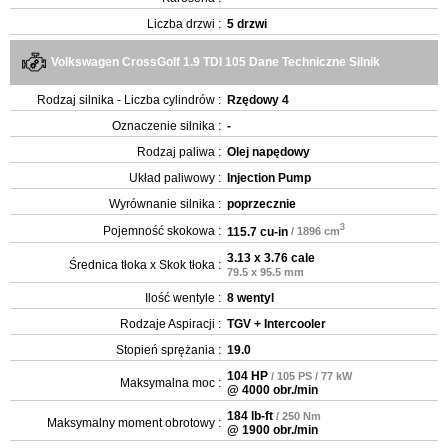
Liczba drzwi :
5 drzwi
Volkswagen CrossGolf 1.9 TDI 105 Dane Techniczne Silnik
Rodzaj silnika - Liczba cylindrów :
Rzędowy 4
Oznaczenie silnika :
-
Rodzaj paliwa :
Olej napędowy
Układ paliwowy :
Injection Pump
Wyrównanie silnika :
poprzecznie
3
Pojemność skokowa :
115.7 cu-in
/ 1896 cm
3.13 x 3.76 cale
Średnica tłoka x Skok tłoka :
79.5 x 95.5 mm
Ilość wentyle :
8 wentyl
Rodzaje Aspiracji :
TGV + Intercooler
Stopień sprężania :
19.0
104 HP
/ 105 PS / 77 kW
Maksymalna moc :
@ 4000 obr./min
184 lb-ft
/ 250 Nm
Maksymalny moment obrotowy :
@ 1900 obr./min