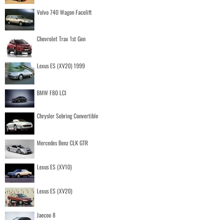
Volvo 740 Wagon Facelift
Chevrolet Trax 1st Gen
Lexus ES (XV20) 1999
BMW F80 LCI
Chrysler Sebring Convertible
Mercedes Benz CLK GTR
Lexus ES (XV10)
Lexus ES (XV20)
Jaecoo 8