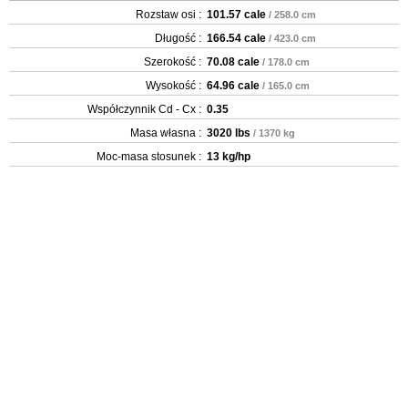
Rozstaw osi :
101.57 cale
/ 258.0 cm
Długość :
166.54 cale
/ 423.0 cm
Szerokość :
70.08 cale
/ 178.0 cm
Wysokość :
64.96 cale
/ 165.0 cm
Współczynnik Cd - Cx :
0.35
Masa własna :
3020 lbs
/ 1370 kg
Moc-masa stosunek :
13 kg/hp