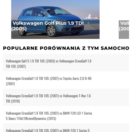
Volkswagen Golf Plus 1.9 TDI
Volk
(2005)
(2003
POPULARNE PORÓWNANIA Z TYM SAMOCHO
Volkswagen Golf 5 1.9 TDI 105 (2003) vs Volkswagen CrossGolf 1.9
TDI 105 (2007)
Volkswagen CrossGolf 1.9 TDI 105 (2007) vs Toyota Auris 2.0 D-4D
(2007)
Volkswagen CrossGolf 1.9 TDI 105 (2007) vs Volkswagen T-Roc 1.6
TDI (2018)
Volkswagen CrossGolf 1.9 TDI 105 (2007) vs BMW F20 LCI 1 Series
5 Doors 116d EfficientDynamics (2015)
Volkswagen CrossGolf 1.9 TDI 105 (2007) vs BMW F20 1 Series 5