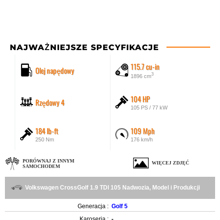
NAJWAŻNIEJSZE SPECYFIKACJE
115.7 cu-in
Olej napędowy
3
1896 cm
104 HP
Rzędowy 4
105 PS / 77 kW
184 lb-ft
109 Mph
250 Nm
176 km/h
PORÓWNAJ Z INNYM
WIĘCEJ ZDJĘĆ
SAMOCHODEM
Volkswagen CrossGolf 1.9 TDI 105 Nadwozia, Model i Produkcji
Generacja :
Golf 5
Karoseria :
-