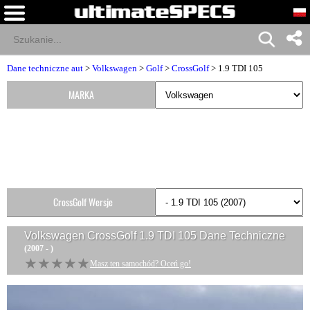
Dane techniczne aut
>
Volkswagen
>
Golf
>
CrossGolf
> 1.9 TDI 105
MARKA
CrossGolf Wersje
Volkswagen CrossGolf 1.9 TDI 105
Dane Techniczne
(2007 - )
★★★★★
★★★★★
Masz ten samochód? Oceń go!