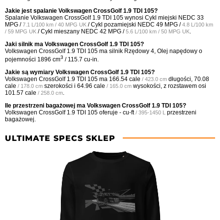
Jakie jest spalanie Volkswagen CrossGolf 1.9 TDI 105?
Spalanie Volkswagen CrossGolf 1.9 TDI 105 wynosi Cykl miejski NEDC
33
MPG /
/ Cykl pozamiejski NEDC
49 MPG /
7.1 L/100 km / 40 MPG UK
4.8 L/100 km
/ Cykl mieszany NEDC
42 MPG /
.
/ 59 MPG UK
5.6 L/100 km / 50 MPG UK
Jaki silnik ma Volkswagen CrossGolf 1.9 TDI 105?
Volkswagen CrossGolf 1.9 TDI 105 ma silnik Rzędowy 4, Olej napędowy o
3
pojemności 1896 cm
/ 115.7 cu-in.
Jakie są wymiary Volkswagen CrossGolf 1.9 TDI 105?
Volkswagen CrossGolf 1.9 TDI 105 ma
166.54 cale
długości,
70.08
/ 423.0 cm
cale
szerokości i
64.96 cale
wysokości, z rozstawem osi
/ 178.0 cm
/ 165.0 cm
101.57 cale
.
/ 258.0 cm
Ile przestrzeni bagażowej ma Volkswagen CrossGolf 1.9 TDI 105?
Volkswagen CrossGolf 1.9 TDI 105 oferuje
- cu-ft
przestrzeni
/ 395-1450 L
bagażowej.
ULTIMATE SPECS SKLEP