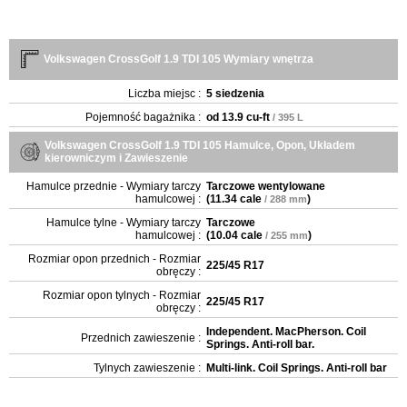
Volkswagen CrossGolf 1.9 TDI 105 Wymiary wnętrza
Liczba miejsc :
5 siedzenia
Pojemność bagażnika :
od
13.9 cu-ft
/ 395 L
Volkswagen CrossGolf 1.9 TDI 105 Hamulce, Opon, Układem
kierowniczym i Zawieszenie
Hamulce przednie - Wymiary tarczy
Tarczowe wentylowane
hamulcowej :
(
11.34 cale
)
/ 288 mm
Hamulce tylne - Wymiary tarczy
Tarczowe
hamulcowej :
(
10.04 cale
)
/ 255 mm
Rozmiar opon przednich - Rozmiar
225/45 R17
obręczy :
Rozmiar opon tylnych - Rozmiar
225/45 R17
obręczy :
Independent. MacPherson. Coil
Przednich zawieszenie :
Springs. Anti-roll bar.
Tylnych zawieszenie :
Multi-link. Coil Springs. Anti-roll bar