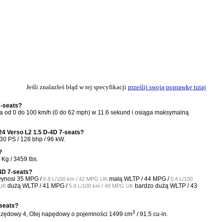
Jeśli znalazłeś błąd w tej specyfikacji
prześlij swoją poprawkę tutaj
7-seats?
za od 0 do 100 km/h (0 do 62 mph) w 11.6 sekund i osiąga maksymalną
24 Verso L2 1.5 D-4D 7-seats?
30 PS / 128 bhp / 96 kW.
?
Kg / 3459 lbs.
-4D 7-seats?
wynosi
35 MPG /
małą WLTP /
44 MPG /
6.8 L/100 km / 42 MPG UK
5.4 L/100
dużą WLTP /
41 MPG /
bardzo dużą WLTP /
43
 UK
5.8 L/100 km / 49 MPG UK
-seats?
3
k Rzędowy 4, Olej napędowy o pojemności 1499 cm
/ 91.5 cu-in.