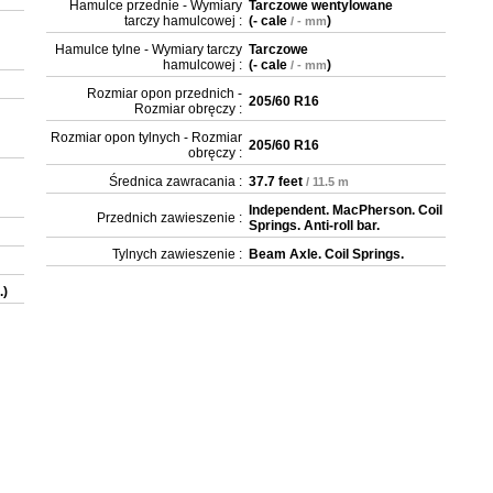
Hamulce przednie - Wymiary
Tarczowe wentylowane
tarczy hamulcowej :
(
- cale
)
/ - mm
Hamulce tylne - Wymiary tarczy
Tarczowe
hamulcowej :
(
- cale
)
/ - mm
Rozmiar opon przednich -
205/60 R16
Rozmiar obręczy :
Rozmiar opon tylnych - Rozmiar
205/60 R16
obręczy :
Średnica zawracania :
37.7 feet
/ 11.5 m
Independent. MacPherson. Coil
Przednich zawieszenie :
Springs. Anti-roll bar.
Tylnych zawieszenie :
Beam Axle. Coil Springs.
.)