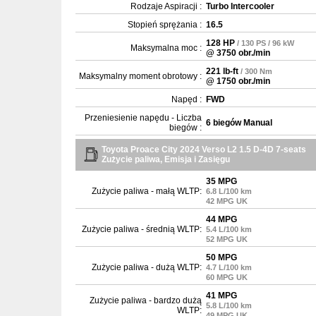
Rodzaje Aspiracji :
Turbo Intercooler
Stopień sprężania :
16.5
128 HP
/ 130 PS / 96 kW
Maksymalna moc :
@ 3750 obr./min
221 lb-ft
/ 300 Nm
Maksymalny moment obrotowy :
@ 1750 obr./min
Napęd :
FWD
Przeniesienie napędu - Liczba
6 biegów Manual
biegów :
Toyota Proace City 2024 Verso L2 1.5 D-4D 7-seats
Zużycie paliwa, Emisja i Zasięgu
35 MPG
Zużycie paliwa - małą WLTP:
6.8 L/100 km
42 MPG UK
44 MPG
Zużycie paliwa - średnią WLTP:
5.4 L/100 km
52 MPG UK
50 MPG
Zużycie paliwa - dużą WLTP:
4.7 L/100 km
60 MPG UK
41 MPG
Zużycie paliwa - bardzo dużą
5.8 L/100 km
WLTP:
49 MPG UK