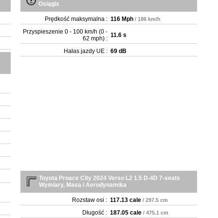
Osiągix
Prędkość maksymalna :
116 Mph
/ 186 km/h
Przyspieszenie 0 - 100 km/h (0 -
11.6 s
62 mph) :
Hałas jazdy UE :
69 dB
Toyota Proace City 2024 Verso L2 1.5 D-4D 7-seats
Wymiary, Masa i Aerodynamika
Rozstaw osi :
117.13 cale
/ 297.5 cm
Długość :
187.05 cale
/ 475.1 cm