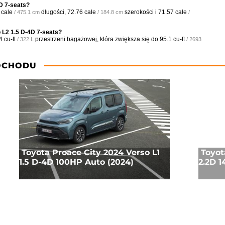
D 7-seats?
 cale
długości,
72.76 cale
szerokości i
71.57 cale
/ 475.1 cm
/ 184.8 cm
/
 L2 1.5 D-4D 7-seats?
4 cu-ft
przestrzeni bagażowej, która zwiększa się do
95.1 cu-ft
/ 322 L
/ 2693
OCHODU
Toyota Proace City 2024 Verso L1
Toyot
1.5 D-4D 100HP Auto (2024)
2.2D 1