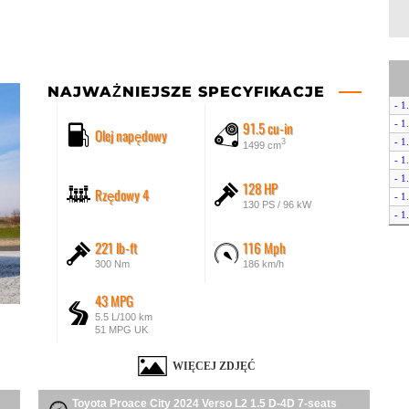
NAJWAŻNIEJSZE SPECYFIKACJE
- 1
91.5 cu-in
- 1
Olej napędowy
- 1
3
1499 cm
- 1
- 1
128 HP
Rzędowy 4
- 1
130 PS / 96 kW
- 1
- 1
221 lb-ft
116 Mph
- 1
300 Nm
186 km/h
- 1
- 1
43 MPG
- 1
5.5 L/100 km
- E
51 MPG UK
- E
WIĘCEJ ZDJĘĆ
Toyota Proace City 2024 Verso L2 1.5 D-4D 7-seats