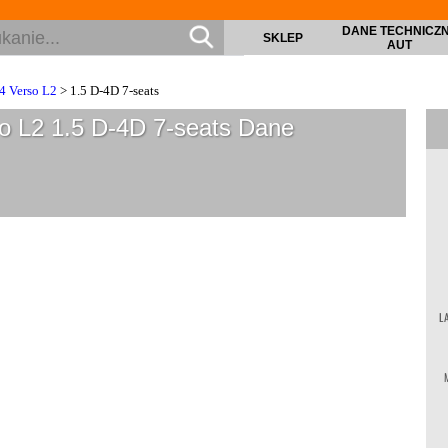
DANE TECHNICZ
SKLEP
AUT
4 Verso L2
> 1.5 D-4D 7-seats
o L2 1.5 D-4D 7-seats
Dane
L