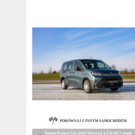
PORÓWNAJ Z INNYM SAMOCHODEM
Toyota Proace City 2024 Verso L2 1.5 D-4D 7-seats