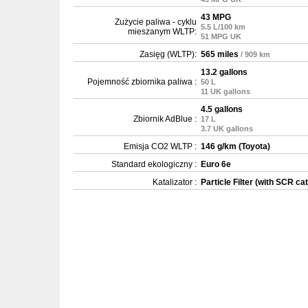
43 MPG
Zużycie paliwa - cyklu
5.5 L/100 km
mieszanym WLTP:
51 MPG UK
Zasięg (WLTP):
565 miles
/ 909 km
13.2 gallons
Pojemność zbiornika paliwa :
50 L
11 UK gallons
4.5 gallons
Zbiornik AdBlue :
17 L
3.7 UK gallons
Emisja CO2 WLTP :
146 g/km (Toyota)
Standard ekologiczny :
Euro 6e
Katalizator :
Particle Filter (with SCR cat