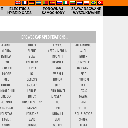
NE
ELECTRIC &
PORÓWNAJ
ZAAWANSOWANE
HYBRID CARS
SAMOCHODY
WYSZUKIWANIE
BROWSE CAR SPECIFICATIONS...
ABARTH
ACURA
AIWAYS
ALFA-ROMEO
ALPINA
ALPINE
ASTON-MARTIN
AUDI
BENTLEY
BMW
BUGATTI
BUICK
BYD
CADILLAC
CHEVROLET
CHRYSLER
CITROEN
CUPRA
DACIA
DAIHATSU
DODGE
DS
FERRARI
FIAT
FORD
GENESIS
HONDA
HYUNDAI
INFINITI
JAGUAR
JEEP
KIA
AMBORGHINI
LANCIA
LAND-ROVER
LEXUS
LINCOLN
LOTUS
MASERATI
MAZDA
MCLAREN
MERCEDES-BENZ
MG
MINI
MITSUBISHI
NISSAN
OPEL
PEUGEOT
POLESTAR
PORSCHE
RENAULT
ROLLS-ROYCE
ROVER
SAAB
SEAT
SKODA
SMART
SUBARU
SUZUKI
TESLA