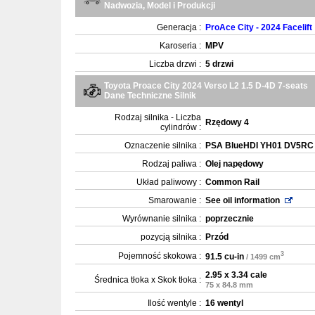
Nadwozia, Model i Produkcji
Generacja :
ProAce City - 2024 Facelift
Karoseria :
MPV
Liczba drzwi :
5 drzwi
Toyota Proace City 2024 Verso L2 1.5 D-4D 7-seats
Dane Techniczne Silnik
Rodzaj silnika - Liczba
Rzędowy 4
cylindrów :
Oznaczenie silnika :
PSA BlueHDI YH01 DV5RC
Rodzaj paliwa :
Olej napędowy
Układ paliwowy :
Common Rail
Smarowanie :
See oil information
Wyrównanie silnika :
poprzecznie
pozycją silnika :
Przód
3
Pojemność skokowa :
91.5 cu-in
/ 1499 cm
2.95 x 3.34 cale
Średnica tłoka x Skok tłoka :
75 x 84.8 mm
Ilość wentyle :
16 wentyl