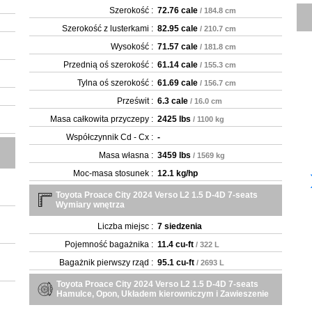
Szerokość :
72.76 cale
/ 184.8 cm
Szerokość z lusterkami :
82.95 cale
/ 210.7 cm
Wysokość :
71.57 cale
/ 181.8 cm
Przednią oś szerokość :
61.14 cale
/ 155.3 cm
Tylna oś szerokość :
61.69 cale
/ 156.7 cm
Prześwit :
6.3 cale
/ 16.0 cm
Masa całkowita przyczepy :
2425 lbs
/ 1100 kg
Współczynnik Cd - Cx :
-
Masa własna :
3459 lbs
/ 1569 kg
Moc-masa stosunek :
12.1 kg/hp
Toyota Proace City 2024 Verso L2 1.5 D-4D 7-seats
Wymiary wnętrza
Liczba miejsc :
7 siedzenia
Pojemność bagażnika :
11.4 cu-ft
/ 322 L
Bagażnik pierwszy rząd :
95.1 cu-ft
/ 2693 L
Toyota Proace City 2024 Verso L2 1.5 D-4D 7-seats
Hamulce, Opon, Układem kierowniczym i Zawieszenie