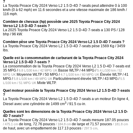
?
La Toyota Proace City 2024 Verso L2 1.5 D-4D 7-seats peut atteindre 0 à 100
km/h (0 à 62 mph) en 11.6 secondes et a une vitesse maximale de 186 km/h /
116 mph.
Combien de chevaux (hp) possède une 2025 Toyota Proace City 2024
Verso L2 1.5 D-4D 7-seats ?
La 2025 Toyota Proace City 2024 Verso L2 1.5 D-4D 7-seats a 130 PS / 128
bhp / 96 kW.
Combien pèse une Toyota Proace City 2024 Verso L2 1.5 D-4D 7-seats ?
La Toyota Proace City 2024 Verso L2 1.5 D-4D 7-seats pèse 1569 Kg / 3459
lbs.
Quelle est la consommation de carburant de la Toyota Proace City 2024
Verso L2 1.5 D-4D 7-seats ?
La consommation de la Toyota Proace City 2024 Verso L2 1.5 D-4D 7-seats est
35 MPG /
Basse WLTP /
44 MPG /
6.8 L/100 km / 42 MPG UK
5.4 L/100 km / 52
Moyenne WLTP /
50 MPG /
Élevée WLTP /
41
MPG UK
4.7 L/100 km / 60 MPG UK
MPG /
Particulièrement élevée WLTP /
43 MPG /
5.8 L/100 km / 49 MPG UK
5.5
Mixte WLTP.
L/100 km / 51 MPG UK
Quel moteur possède la Toyota Proace City 2024 Verso L2 1.5 D-4D 7-seats
?
La Toyota Proace City 2024 Verso L2 1.5 D-4D 7-seats a un moteur En ligne 4,
3
Diesel avec une cylindrée de 1499 cm
/ 91.5 cu-in.
Quelles sont les dimensions de la Toyota Proace City 2024 Verso L2 1.5 D-
4D 7-seats?
La Toyota Proace City 2024 Verso L2 1.5 D-4D 7-seats mesure
187.05 pouces
de long,
72.76 pouces
de large et
71.57 pouces
/ 475.1 cm
/ 184.8 cm
/ 181.8 cm
de haut, avec un empattement de
117.13 pouces
.
/ 297.5 cm