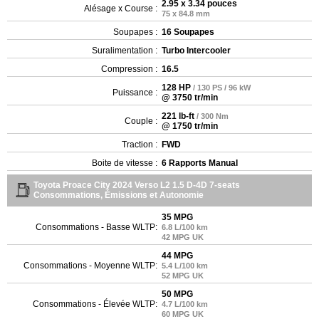
2.95 x 3.34 pouces
Alésage x Course :
75 x 84.8 mm
Soupapes :
16 Soupapes
Suralimentation :
Turbo Intercooler
Compression :
16.5
128 HP
/ 130 PS / 96 kW
Puissance :
@ 3750 tr/min
221 lb-ft
/ 300 Nm
Couple :
@ 1750 tr/min
Traction :
FWD
Boite de vitesse :
6 Rapports Manual
Toyota Proace City 2024 Verso L2 1.5 D-4D 7-seats
Consommations, Émissions et Autonomie
35 MPG
Consommations - Basse WLTP:
6.8 L/100 km
42 MPG UK
44 MPG
Consommations - Moyenne WLTP:
5.4 L/100 km
52 MPG UK
50 MPG
Consommations - Élevée WLTP:
4.7 L/100 km
60 MPG UK