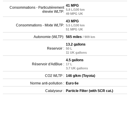
41 MPG
Consommations - Particulièrement
5.8 L/100 km
élevée WLTP:
49 MPG UK
43 MPG
Consommations - Mixte WLTP:
5.5 L/100 km
51 MPG UK
Autonomie (WLTP):
565 miles
/ 909 km
13.2 gallons
Reservoir :
50 L
11 UK gallons
4.5 gallons
Réservoir d'AdBlue :
17 L
3.7 UK gallons
CO2 WLTP :
146 g/km (Toyota)
Norme anti-pollution :
Euro 6e
Catalyseur :
Particle Filter (with SCR cat.)