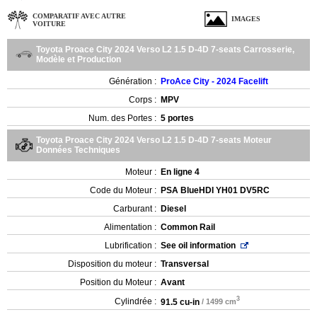
COMPARATIF AVEC AUTRE
IMAGES
VOITURE
Toyota Proace City 2024 Verso L2 1.5 D-4D 7-seats Carrosserie,
Modèle et Production
Génération :
ProAce City - 2024 Facelift
Corps :
MPV
Num. des Portes :
5 portes
Toyota Proace City 2024 Verso L2 1.5 D-4D 7-seats Moteur
Données Techniques
Moteur :
En ligne 4
Code du Moteur :
PSA BlueHDI YH01 DV5RC
Carburant :
Diesel
Alimentation :
Common Rail
Lubrification :
See oil information
Disposition du moteur :
Transversal
Position du Moteur :
Avant
3
Cylindrée :
91.5 cu-in
/ 1499 cm