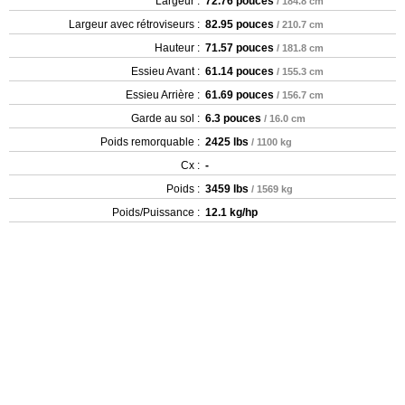
Largeur :
72.76 pouces
/ 184.8 cm
Largeur avec rétroviseurs :
82.95 pouces
/ 210.7 cm
Hauteur :
71.57 pouces
/ 181.8 cm
Essieu Avant :
61.14 pouces
/ 155.3 cm
Essieu Arrière :
61.69 pouces
/ 156.7 cm
Garde au sol :
6.3 pouces
/ 16.0 cm
Poids remorquable :
2425 lbs
/ 1100 kg
Cx :
-
Poids :
3459 lbs
/ 1569 kg
Poids/Puissance :
12.1 kg/hp