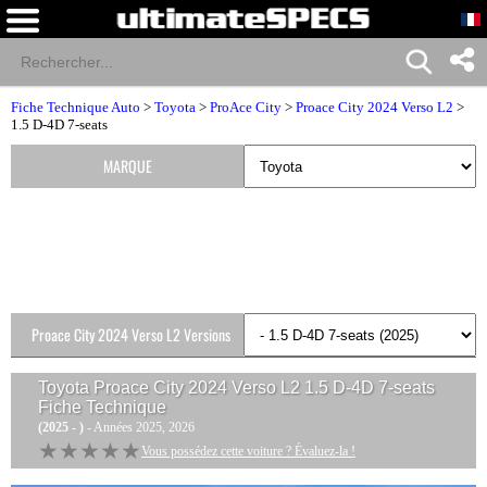
Fiche Technique Auto
>
Toyota
>
ProAce City
>
Proace City 2024 Verso L2
>
1.5 D-4D 7-seats
MARQUE
Proace City 2024 Verso L2 Versions
Toyota Proace City 2024 Verso L2 1.5 D-4D 7-seats
Fiche Technique
(2025 - )
- Années 2025, 2026
★★★★★
★★★★★
Vous possédez cette voiture ? Évaluez-la !