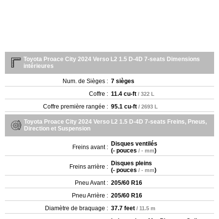
Toyota Proace City 2024 Verso L2 1.5 D-4D 7-seats Dimensions
intérieures
Num. de Sièges :
7 sièges
Coffre :
11.4 cu-ft
/ 322 L
Coffre première rangée :
95.1 cu-ft
/ 2693 L
Toyota Proace City 2024 Verso L2 1.5 D-4D 7-seats Freins, Pneus,
Direction et Suspension
Disques ventilés
Freins avant :
(
- pouces
)
/ - mm
Disques pleins
Freins arrière :
(
- pouces
)
/ - mm
Pneu Avant :
205/60 R16
Pneu Arrière :
205/60 R16
Diamètre de braquage :
37.7 feet
/ 11.5 m