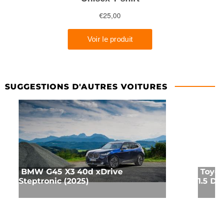
SUGGESTIONS D'AUTRES VOITURES
BMW G45 X3 40d xDrive
Toyo
Steptronic (2025)
1.5 D