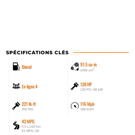
SPÉCIFICATIONS CLÉS
91.5 cu-in
Diesel
3
1499 cm
128 HP
En ligne 4
130 PS / 96 kW
221 lb-ft
116 Mph
300 Nm
186 km/h
43 MPG
5.5 L/100 km
51 MPG UK