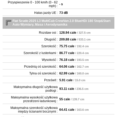
Przyspieszenie 0 - 100 km/h (0 - 62
- s
mph) :
Hałas jazdy UE :
73 dB
Fiat Scudo 2025 L3 MultiCab CrewVan 2.0 BlueHDi 180 Stop&Start
Auto Wymiary, Masa i Aerodynamika
Rozstaw osi :
128.94 cale
/ 327.5 cm
Długość :
209.88 cale
/ 533.1 cm
Szerokość :
75.75 cale
/ 192.4 cm
Szerokość z lusterkami :
86.77 cale
/ 220.4 cm
Wysokość :
76.18 cale
/ 193.5 cm
Przednią oś szerokość :
64.06 cale
/ 162.7 cm
Tylna oś szerokość :
62.99 cale
/ 160.0 cm
Prześwit :
5.91 cale
/ 15.0 cm
Maksymalna długość użytkowa
93.11 cale
/ 236.5 cm
podłogi :
Maksymalna wysokość użytkowa
55 cale
/ 139.7 cm
przestrzeni ładunkowej :
Maksymalna szerokość użytkowa
64.41 cale
/ 163.6 cm
między ścianami bocznymi :