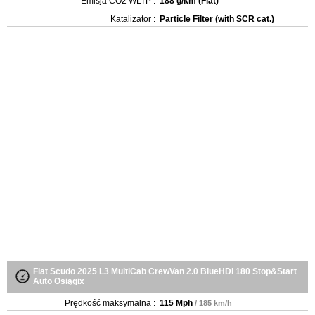
Emisja CO2 WLTP :
188 g/km (Fiat)
Katalizator :
Particle Filter (with SCR cat.)
Fiat Scudo 2025 L3 MultiCab CrewVan 2.0 BlueHDi 180 Stop&Start
Auto Osiągix
Prędkość maksymalna :
115 Mph
/ 185 km/h