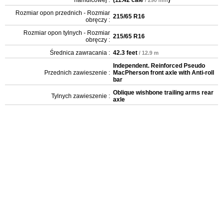
Rozmiar opon przednich - Rozmiar
215/65 R16
obręczy :
Rozmiar opon tylnych - Rozmiar
215/65 R16
obręczy :
Średnica zawracania :
42.3 feet
/ 12.9 m
Independent. Reinforced Pseudo
Przednich zawieszenie :
MacPherson front axle with Anti-roll
bar
Oblique wishbone trailing arms rear
Tylnych zawieszenie :
axle