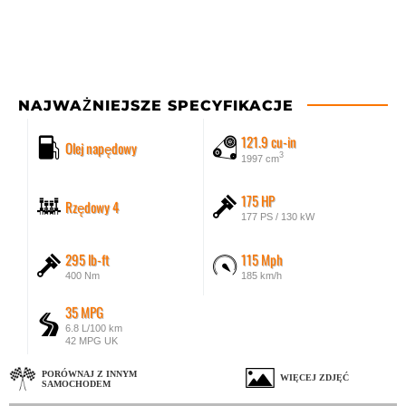
NAJWAŻNIEJSZE SPECYFIKACJE
121.9 cu-in
Olej napędowy
3
1997 cm
175 HP
Rzędowy 4
177 PS / 130 kW
295 lb-ft
115 Mph
400 Nm
185 km/h
35 MPG
6.8 L/100 km
42 MPG UK
PORÓWNAJ Z INNYM
WIĘCEJ ZDJĘĆ
SAMOCHODEM