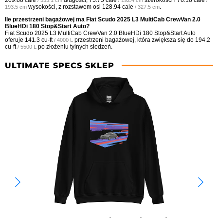
wysokości, z rozstawem osi
128.94 cale
.
193.5 cm
/ 327.5 cm
Ile przestrzeni bagażowej ma Fiat Scudo 2025 L3 MultiCab CrewVan 2.0
BlueHDi 180 Stop&Start Auto?
Fiat Scudo 2025 L3 MultiCab CrewVan 2.0 BlueHDi 180 Stop&Start Auto
oferuje
141.3 cu-ft
przestrzeni bagażowej, która zwiększa się do
194.2
/ 4000 L
cu-ft
po złożeniu tylnych siedzeń.
/ 5500 L
ULTIMATE SPECS SKLEP