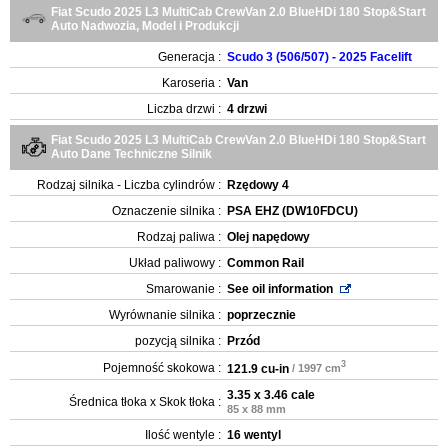
Fiat Scudo 2025 L3 MultiCab CrewVan 2.0 BlueHDi 180 Stop&Start
Auto Nadwozia, Model i Produkcji
Generacja :
Scudo 3 (506/507) - 2025 Facelift
Karoseria :
Van
Liczba drzwi :
4 drzwi
Fiat Scudo 2025 L3 MultiCab CrewVan 2.0 BlueHDi 180 Stop&Start
Auto Dane Techniczne Silnik
Rodzaj silnika - Liczba cylindrów :
Rzędowy 4
Oznaczenie silnika :
PSA EHZ (DW10FDCU)
Rodzaj paliwa :
Olej napędowy
Układ paliwowy :
Common Rail
Smarowanie :
See oil information
Wyrównanie silnika :
poprzecznie
pozycją silnika :
Przód
3
Pojemność skokowa :
121.9 cu-in
/ 1997 cm
3.35 x 3.46 cale
Średnica tłoka x Skok tłoka :
85 x 88 mm
Ilość wentyle :
16 wentyl