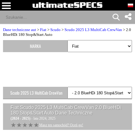
Dane techniczne aut
>
Fiat
>
Scudo
>
Scudo 2025 L3 MultiCab CrewVan
> 2.0
BlueHDi 180 Stop&Start Auto
MARKA
Scudo 2025 L3 MultiCab CrewVan
Wersje
Fiat Scudo 2025 L3 MultiCab CrewVan 2.0 BlueHDi
180 Stop&Start Auto
Dane Techniczne
(2024 - 2025)
- lata 2024, 2025
★★★★★
★★★★★
Masz ten samochód? Oceń go!