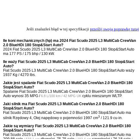
Jeśli znalazłeś błąd w tej specyfikacji
prześlij swoją poprawkę tutaj
Ile koni mechanicznych (hp) ma 2024 Fiat Scudo 2025 L3 MultiCab CrewVan
2.0 BlueHDi 180 Stop&Start Auto?
2024 Fiat Scudo 2025 L3 MultiCab CrewVan 2.0 BlueHDi 180 Stop&Start Auto
ma 177 PS / 175 bhp / 130 kW.
Ile waży Fiat Scudo 2025 L3 MultiCab CrewVan 2.0 BlueHDi 180 Stop&Start
Auto?
Fiat Scudo 2025 L3 MultiCab CrewVan 2.0 BlueHDi 180 Stop&Start Auto waży
1937 Kg / 4270 lbs.
Jakie jest spalanie Fiat Scudo 2025 L3 MultiCab CrewVan 2.0 BlueHDi 180
Stop&Start Auto?
Spalanie Fiat Scudo 2025 L3 MultiCab CrewVan 2.0 BlueHDi 180 Stop&Start
Auto wynosi
35 MPG /
cyklu mieszanym WLTP.
6.8 L/100 km / 42 MPG UK
Jaki silnik ma Fiat Scudo 2025 L3 MultiCab CrewVan 2.0 BlueHDi 180
Stop&Start Auto?
Fiat Scudo 2025 L3 MultiCab CrewVan 2.0 BlueHDi 180 Stop&Start Auto ma
3
silnik Rzędowy 4, Olej napędowy o pojemności 1997 cm
/ 121.9 cu-in.
Jakie są wymiary Fiat Scudo 2025 L3 MultiCab CrewVan 2.0 BlueHDi 180
Stop&Start Auto?
Fiat Scudo 2025 L3 MultiCab CrewVan 2.0 BlueHDi 180 Stop&Start Auto ma
209.88 cale
długości,
75.75 cale
szerokości i
76.18 cale
/ 533.1 cm
/ 192.4 cm
/