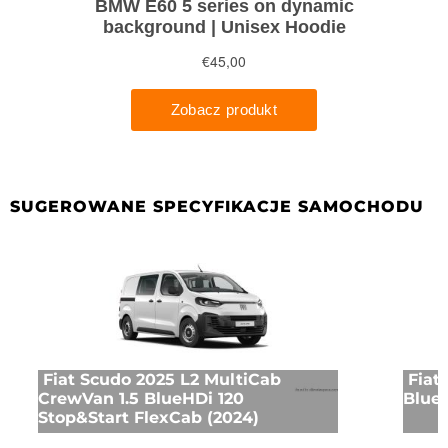
SUGEROWANE SPECYFIKACJE SAMOCHODU
Fiat Scudo 2025 L2 MultiCab
Fiat
CrewVan 1.5 BlueHDi 120
BlueH
Stop&Start FlexCab (2024)