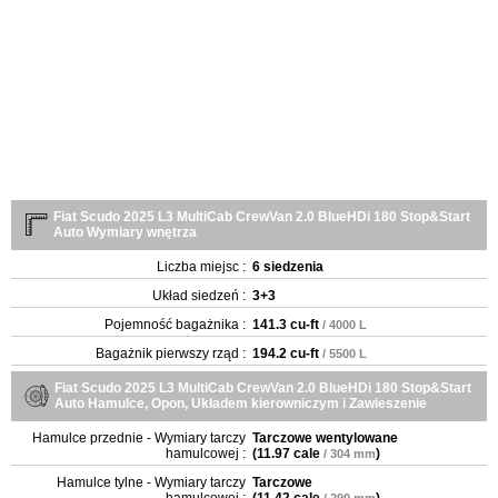
Fiat Scudo 2025 L3 MultiCab CrewVan 2.0 BlueHDi 180 Stop&Start
Auto Wymiary wnętrza
Liczba miejsc :
6 siedzenia
Układ siedzeń :
3+3
Pojemność bagażnika :
141.3 cu-ft
/ 4000 L
Bagażnik pierwszy rząd :
194.2 cu-ft
/ 5500 L
Fiat Scudo 2025 L3 MultiCab CrewVan 2.0 BlueHDi 180 Stop&Start
Auto Hamulce, Opon, Układem kierowniczym i Zawieszenie
Hamulce przednie - Wymiary tarczy
Tarczowe wentylowane
hamulcowej :
(
11.97 cale
)
/ 304 mm
Hamulce tylne - Wymiary tarczy
Tarczowe
hamulcowej :
(
11.42 cale
)
/ 290 mm