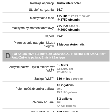
Rodzaje Aspiracji :
Turbo Intercooler
Stopień sprężania :
16.7
175 HP
/ 177 PS / 130 kW
Maksymalna moc :
@ 3750 obr./min
295 lb-ft
/ 400 Nm
Maksymalny moment obrotowy :
@ 2000 obr./min
Napęd :
FWD
Przeniesienie napędu - Liczba
8 biegów Automatic
biegów :
Fiat Scudo 2025 L3 MultiCab CrewVan 2.0 BlueHDi 180 Stop&Start
Auto Zużycie paliwa, Emisja i Zasięgu
35 MPG
Zużycie paliwa - cyklu mieszanym
6.8 L/100 km
WLTP:
42 MPG UK
Zasięg (WLTP):
630 miles
/ 1014 km
18.2 gallons
Pojemność zbiornika paliwa :
69 L
15.2 UK gallons
5.3 gallons
Zbiornik AdBlue :
20 L
4.4 UK gallons