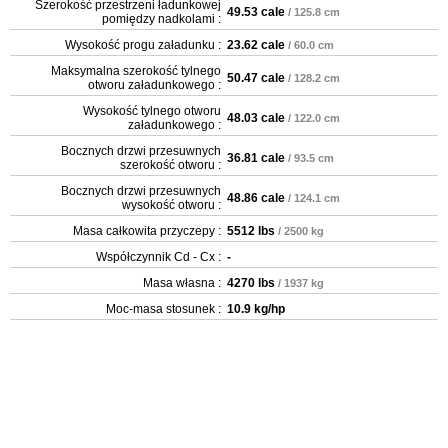
Szerokość przestrzeni ładunkowej
49.53 cale
/ 125.8 cm
pomiędzy nadkolami :
Wysokość progu załadunku :
23.62 cale
/ 60.0 cm
Maksymalna szerokość tylnego
50.47 cale
/ 128.2 cm
otworu załadunkowego :
Wysokość tylnego otworu
48.03 cale
/ 122.0 cm
załadunkowego :
Bocznych drzwi przesuwnych
36.81 cale
/ 93.5 cm
szerokość otworu :
Bocznych drzwi przesuwnych
48.86 cale
/ 124.1 cm
wysokość otworu :
Masa całkowita przyczepy :
5512 lbs
/ 2500 kg
Współczynnik Cd - Cx :
-
Masa własna :
4270 lbs
/ 1937 kg
Moc-masa stosunek :
10.9 kg/hp