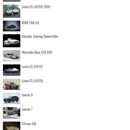
Lexus ES (XV20) 1999
BMW F80 LCI
Chrysler Sebring Convertible
Mercedes Benz CLK GTR
Lexus ES (XV10)
Lexus ES (XV20)
Jaecoo 8
Jaecoo 7
Citroen SM