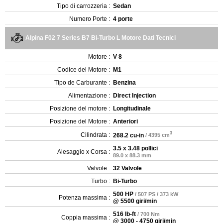
Tipo di carrozzeria :
Sedan
Numero Porte :
4 porte
Alpina F02 7 Series B7 Bi-Turbo L Motore Dati Tecnici
Motore :
V 8
Codice del Motore :
M1
Tipo de Carburante :
Benzina
Alimentazione :
Direct Injection
Posizione del motore :
Longitudinale
Posizione del Motore :
Anteriori
3
Cilindrata :
268.2 cu-in
/ 4395 cm
3.5 x 3.48 pollici
Alesaggio x Corsa :
89.0 x 88.3 mm
Valvole :
32 Valvole
Turbo :
Bi-Turbo
500 HP
/ 507 PS / 373 kW
Potenza massima :
@ 5500 giri/min
516 lb-ft
/ 700 Nm
Coppia massima :
@ 3000 - 4750 giri/min