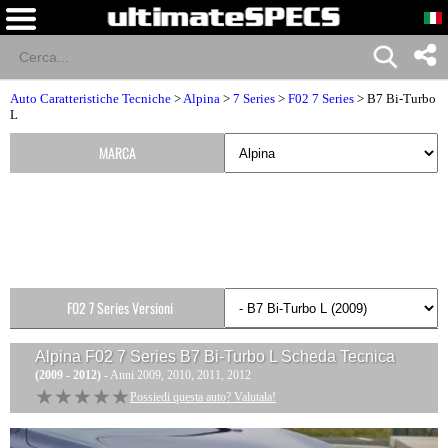
Auto Caratteristiche Tecniche
>
Alpina
>
7 Series
>
F02 7 Series
> B7 Bi-Turbo
L
MARCA
F02 7 Series Versioni
Alpina F02 7 Series B7 Bi-Turbo L
Scheda Tecnica
(2009 - 2012)
- Anni 2009, 2010, 2011, 2012
★★★★★
★★★★★
Possiedi questa auto? Valutala!