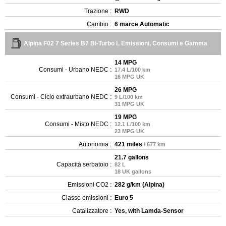
Trazione :
RWD
Cambio :
6 marce Automatic
Alpina F02 7 Series B7 Bi-Turbo L Emissioni, Consumi e Gamma
14 MPG
Consumi - Urbano NEDC :
17.4 L/100 km
16 MPG UK
26 MPG
Consumi - Ciclo extraurbano NEDC :
9 L/100 km
31 MPG UK
19 MPG
Consumi - Misto NEDC :
12.1 L/100 km
23 MPG UK
Autonomia :
421 miles
/ 677 km
21.7 gallons
Capacità serbatoio :
82 L
18 UK gallons
Emissioni CO2 :
282 g/km (Alpina)
Classe emissioni :
Euro 5
Catalizzatore :
Yes, with Lamda-Sensor