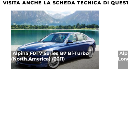
VISITA ANCHE LA SCHEDA TECNICA DI QUEST
Alpina F01 7 Series B7 Bi-Turbo
Alpi
(North America) (2011)
Long