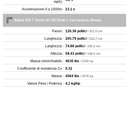
mph) :
Accelerazione 0 a 1000m :
23.1 s
Alpina F02 7 Series B7 Bi-Turbo L Carrozzeria, Massa
Passo :
126.38 pollici
/ 321.0 cm
Lunghezza :
205.79 pollici
/ 522.7 cm
Larghezza :
74.88 pollici
/ 190.2 cm
Altezza :
58.43 pollici
/ 148.4 cm
Massa rimorchiabile :
4630 lbs
/ 2100 kg
Coefficiente di resistenza Cx :
0.32
Massa :
4564 lbs
/ 2070 kg
Valore Peso / Potenza :
4.1 kg/hp