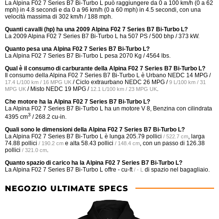
La Alpina F02 7 Series B7 Bi-Turbo L può raggiungere da 0 a 100 km/h (0 a 62
mph) in 4.8 secondi e da 0 a 96 km/h (0 a 60 mph) in 4.5 secondi, con una
velocità massima di 302 km/h / 188 mph.
Quanti cavalli (hp) ha una 2009 Alpina F02 7 Series B7 Bi-Turbo L?
La 2009 Alpina F02 7 Series B7 Bi-Turbo L ha 507 PS / 500 bhp / 373 kW.
Quanto pesa una Alpina F02 7 Series B7 Bi-Turbo L?
La Alpina F02 7 Series B7 Bi-Turbo L pesa 2070 Kg / 4564 lbs.
Qual è il consumo di carburante della Alpina F02 7 Series B7 Bi-Turbo L?
Il consumo della Alpina F02 7 Series B7 Bi-Turbo L è Urbano NEDC
14 MPG /
/ Ciclo extraurbano NEDC
26 MPG /
17.4 L/100 km / 16 MPG UK
9 L/100 km / 31
/ Misto NEDC
19 MPG /
.
MPG UK
12.1 L/100 km / 23 MPG UK
Che motore ha la Alpina F02 7 Series B7 Bi-Turbo L?
La Alpina F02 7 Series B7 Bi-Turbo L ha un motore V 8, Benzina con cilindrata
3
4395 cm
/ 268.2 cu-in.
Quali sono le dimensioni della Alpina F02 7 Series B7 Bi-Turbo L?
La Alpina F02 7 Series B7 Bi-Turbo L è lunga
205.79 pollici
, larga
/ 522.7 cm
74.88 pollici
e alta
58.43 pollici
, con un passo di
126.38
/ 190.2 cm
/ 148.4 cm
pollici
.
/ 321.0 cm
Quanto spazio di carico ha la Alpina F02 7 Series B7 Bi-Turbo L?
La Alpina F02 7 Series B7 Bi-Turbo L offre
- cu-ft
di spazio nel bagagliaio.
/ - L
NEGOZIO ULTIMATE SPECS