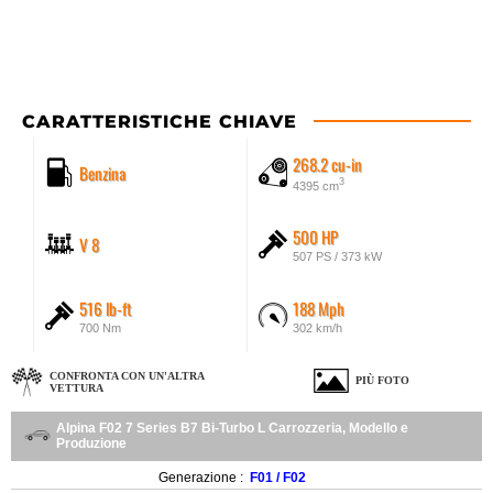
CARATTERISTICHE CHIAVE
268.2 cu-in
Benzina
3
4395 cm
500 HP
V 8
507 PS / 373 kW
516 lb-ft
188 Mph
700 Nm
302 km/h
CONFRONTA CON UN'ALTRA
PIÙ FOTO
VETTURA
Alpina F02 7 Series B7 Bi-Turbo L Carrozzeria, Modello e
Produzione
Generazione :
F01 / F02