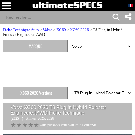
Fiche Technique Auto
>
Volvo
>
XC60
>
XC60 2026
> T8 Plug-in Hybrid
Polestar Engineered AWD
MARQUE
XC60 2026 Versions
Volvo XC60 2026 T8 Plug-in Hybrid Polestar
Engineered AWD
Fiche Technique
(2025 - )
- Années 2025, 2026
★★★★★
★★★★★
Vous possédez cette voiture ? Évaluez-la !