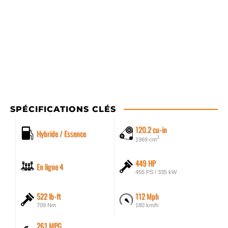
SPÉCIFICATIONS CLÉS
120.2 cu-in
Hybride / Essence
3
1969 cm
449 HP
En ligne 4
455 PS / 335 kW
522 lb-ft
112 Mph
709 Nm
180 km/h
261 MPG