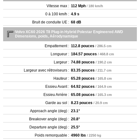
Vitesse max :
112 Mph
/ 180 km/h
0 à 100 km/h :
4.9 s
Bruit de conduite UE :
68 dB
Volvo XC60 2026 T8 Plug-in Hybrid Polestar Engineered AWD
Dimensions, poids, Aérodynamique
Empattement :
112.8 pouces
/ 286.5 cm
Longueur :
184.57 pouces
/ 468.8 cm
Largeur :
74.88 pouces
/ 190.2 cm
Largeur avec rétroviseurs :
83.35 pouces
/ 211.7 cm
Hauteur :
65.28 pouces
/ 165.8 cm
Essieu Avant :
64.92 pouces
/ 164.9 cm
Essieu Arrière :
65.08 pouces
/ 165.3 cm
Garde au sol :
8.23 pouces
/ 20.9 cm
Approach angle (deg) :
23.1°
Breakover angle (deg) :
20.8°
Departure angle (deg) :
25.5°
Poids remorquable :
4960 lbs
/ 2250 kg