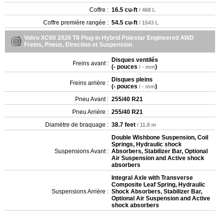
Coffre :
16.5 cu-ft
/ 468 L
Coffre première rangée :
54.5 cu-ft
/ 1543 L
Volvo XC60 2026 T8 Plug-in Hybrid Polestar Engineered AWD
Freins, Pneus, Direction et Suspension
Disques ventilés
Freins avant :
(
- pouces
)
/ - mm
Disques pleins
Freins arrière :
(
- pouces
)
/ - mm
Pneu Avant :
255/40 R21
Pneu Arrière :
255/40 R21
Diamètre de braquage :
38.7 feet
/ 11.8 m
Double Wishbone Suspension, Coil
Springs, Hydraulic shock
Suspensions Avant :
Absorbers, Stabilizer Bar, Optional
Air Suspension and Active shock
absorbers
Integral Axle with Transverse
Composite Leaf Spring, Hydraulic
Suspensions Arrière :
Shock Absorbers, Stabilizer Bar,
Optional Air Suspension and Active
shock absorbers