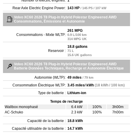
Number of electric engines:
1
Rear Axle Electric Engine Power:
143 HP
/ 145 PS / 107 kW
Volvo XC60 2026 T8 Plug-in Hybrid Polestar Engineered AWD
Consommations, Émissions et Autonomie
261 MPG
Consommations - Mixte WLTP:
0.9 L/100 km
314 MPG UK
18.8 gallons
Reservoir :
71 L
15.6 UK gallons
Volvo XC60 2026 T8 Plug-in Hybrid Polestar Engineered AWD
Batterie Données Techniques, Recharge et Autonomie Électrique
Autonomie (WLTP):
49 miles
/ 79 km
Consommation Électrique WLTP:
3.45 miles/ kWh
(18 kWh / 100 km)
Type de batterie :
Lithium-ion
Temps de recharge
Wallbox monophasé
6.4 kW
100%
3h00m
AC-Schuko
2.3 kW
100%
7h00m
Capacité de la batterie :
18.8 kWh
Capacité utilisable de la batterie :
14.7 kWh