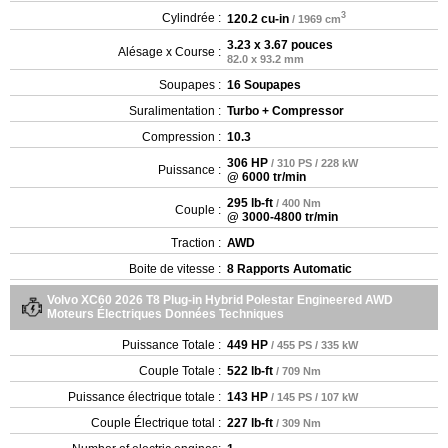
3
Cylindrée :
120.2 cu-in
/ 1969 cm
3.23 x 3.67 pouces
Alésage x Course :
82.0 x 93.2 mm
Soupapes :
16 Soupapes
Suralimentation :
Turbo + Compressor
Compression :
10.3
306 HP
/ 310 PS / 228 kW
Puissance :
@ 6000 tr/min
295 lb-ft
/ 400 Nm
Couple :
@ 3000-4800 tr/min
Traction :
AWD
Boite de vitesse :
8 Rapports Automatic
Volvo XC60 2026 T8 Plug-in Hybrid Polestar Engineered AWD
Moteurs Électriques Données Techniques
Puissance Totale :
449 HP
/ 455 PS / 335 kW
Couple Totale :
522 lb-ft
/ 709 Nm
Puissance électrique totale :
143 HP
/ 145 PS / 107 kW
Couple Électrique total :
227 lb-ft
/ 309 Nm