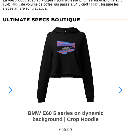
La Volvo XC60 2026 T8 Plug-in Hybrid Polestar Engineered AWD offre
16.5
cu-ft
de volume de coffre, qui passe à
54.5 cu-ft
lorsque les
/ 468 L
/ 1543 L
sièges arrière sont rabattus.
ULTIMATE SPECS BOUTIQUE