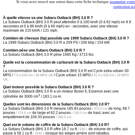
Si vous avez trouvé une erreur dans cette fiche technique
soumettre votre
correction ici
À quelle vitesse va une Subaru Outback (BH) 3.0 R ?
La Subaru Outback (BH) 3.0 R peut atteindre 0 à 100 km/h (0 à 62 mph) en 8.9
secondes et 0 à 96 km/h (0 à 60 mph) en - secondes, avec une vitesse
maximale de 210 km/h / 131 mph.
Combien de chevaux (hp) possède une 1999 Subaru Outback (BH) 3.0 R ?
La 1999 Subaru Outback (BH) 3.0 R a 209 PS / 206 bhp / 154 kW.
Combien pèse une Subaru Outback (BH) 3.0 R ?
La Subaru Outback (BH) 3.0 R pèse 1685 Kg / 3715 lbs.
Quelle est la consommation de carburant de la Subaru Outback (BH) 3.0 R
?
La consommation de la Subaru Outback (BH) 3.0 R est Cycle extra-urbain
30
MPG /
/ Cycle urbain
15 MPG /
7.8 L/100 km / 36 MPG UK
15.3 L/100 km / 18 MPG
.
UK
Quel moteur possède la Subaru Outback (BH) 3.0 R ?
La Subaru Outback (BH) 3.0 R a un moteur Boxer 6, Essence avec une
3
cylindrée de 3000 cm
/ 183.1 cu-in.
Quelles sont les dimensions de la Subaru Outback (BH) 3.0 R?
La Subaru Outback (BH) 3.0 R mesure
185.83 pouces
de long,
68.7
/ 472.0 cm
pouces
de large et
62.2 pouces
de haut, avec un
/ 174.5 cm
/ 158.0 cm
empattement de
104.33 pouces
.
/ 265.0 cm
Quel est le volume de coffre de la Subaru Outback (BH) 3.0 R?
La Subaru Outback (BH) 3.0 R offre
18.7 cu-ft
de volume de coffre, qui
/ 530 L
passe à
58.1 cu-ft
lorsque les sièges arrière sont rabattus.
/ 1645 L