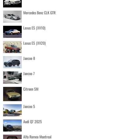
Mercedes Benz CLK GTR
Lexus ES (XV10)
Lexus ES (XV20)
Jaecoo 8
Jaecoo 7
Citroen SM
Jaecoo 5
Audi Q7 2025
Alfa Romeo Montreal