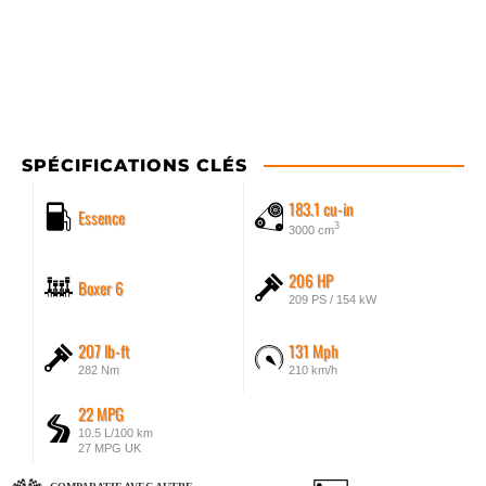
SPÉCIFICATIONS CLÉS
183.1 cu-in
Essence
3
3000 cm
206 HP
Boxer 6
209 PS / 154 kW
207 lb-ft
131 Mph
282 Nm
210 km/h
22 MPG
10.5 L/100 km
27 MPG UK