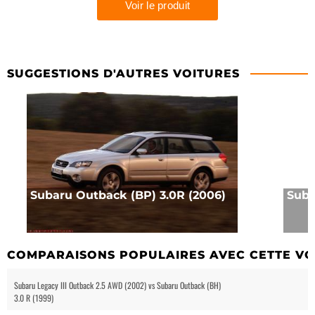
SUGGESTIONS D'AUTRES VOITURES
Subaru Outback (BP) 3.0R (2006)
Suba
COMPARAISONS POPULAIRES AVEC CETTE VO
Subaru Legacy III Outback 2.5 AWD (2002) vs Subaru Outback (BH)
3.0 R (1999)