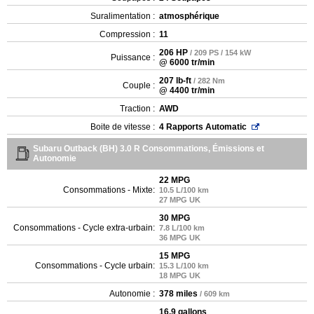
Suralimentation :
atmosphérique
Compression :
11
206 HP
/ 209 PS / 154 kW
Puissance :
@ 6000 tr/min
207 lb-ft
/ 282 Nm
Couple :
@ 4400 tr/min
Traction :
AWD
Boite de vitesse :
4 Rapports Automatic
Subaru Outback (BH) 3.0 R Consommations, Émissions et
Autonomie
22 MPG
Consommations - Mixte:
10.5 L/100 km
27 MPG UK
30 MPG
Consommations - Cycle extra-urbain:
7.8 L/100 km
36 MPG UK
15 MPG
Consommations - Cycle urbain:
15.3 L/100 km
18 MPG UK
Autonomie :
378 miles
/ 609 km
16.9 gallons