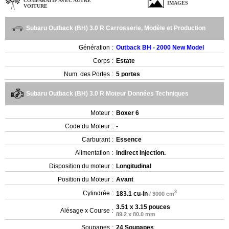
COMPARATIF AVEC AUTRE
IMAGES
VOITURE
Subaru Outback (BH) 3.0 R Carrosserie, Modèle et Production
Génération :
Outback BH - 2000 New Model
Corps :
Estate
Num. des Portes :
5 portes
Subaru Outback (BH) 3.0 R Moteur Données Techniques
Moteur :
Boxer 6
Code du Moteur :
-
Carburant :
Essence
Alimentation :
Indirect Injection.
Disposition du moteur :
Longitudinal
Position du Moteur :
Avant
3
Cylindrée :
183.1 cu-in
/ 3000 cm
3.51 x 3.15 pouces
Alésage x Course :
89.2 x 80.0 mm
Soupapes :
24 Soupapes