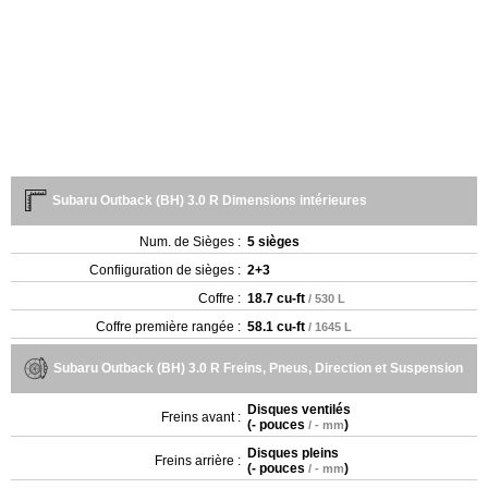
Subaru Outback (BH) 3.0 R Dimensions intérieures
Num. de Sièges :
5 sièges
Confiiguration de sièges :
2+3
Coffre :
18.7 cu-ft
/ 530 L
Coffre première rangée :
58.1 cu-ft
/ 1645 L
Subaru Outback (BH) 3.0 R Freins, Pneus, Direction et Suspension
Disques ventilés
Freins avant :
(
- pouces
)
/ - mm
Disques pleins
Freins arrière :
(
- pouces
)
/ - mm