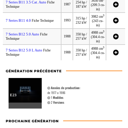
3430 cm
7 Series B11 3.5 Cat. Auto
Fiche
254 hp /
1987
(209.3 cu-
Technique
187 kW
in)
3
3982 cm
315 hp /
7 Series B11 4.0
1993
Fiche Technique
(243 cu-
232 kW
in)
3
4988 cm
7 Series B12 5.0 Auto
Fiche
350 hp /
1988
(304.4 cu-
Technique
257 kW
in)
3
4988 cm
7 Series B12 5.0 L Auto
Fiche
350 hp /
1988
(304.4 cu-
Technique
257 kW
in)
GÉNÉRATION PRÉCÉDENTE
Années de production:
de 1977 a 1986
E23
1
Modèles
2
Versions
PROCHAINE GÉNÉRATION