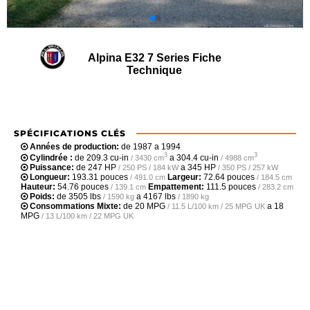
Alpina E32 7 Series Fiche
Technique
SPÉCIFICATIONS CLÉS
Années de production:
de 1987 a 1994
3
3
Cylindrée :
de
209.3 cu-in
a
304.4 cu-in
/ 3430 cm
/ 4988 cm
Puissance:
de
247 HP
a
345 HP
/ 250 PS / 184 kW
/ 350 PS / 257 kW
Longueur:
193.31 pouces
Largeur:
72.64 pouces
/ 491.0 cm
/ 184.5 cm
Hauteur:
54.76 pouces
Empattement:
111.5 pouces
/ 139.1 cm
/ 283.2 cm
Poids:
de
3505 lbs
a
4167 lbs
/ 1590 kg
/ 1890 kg
Consommations Mixte:
de
20 MPG
a
18
/ 11.5 L/100 km / 25 MPG UK
MPG
/ 13 L/100 km / 22 MPG UK