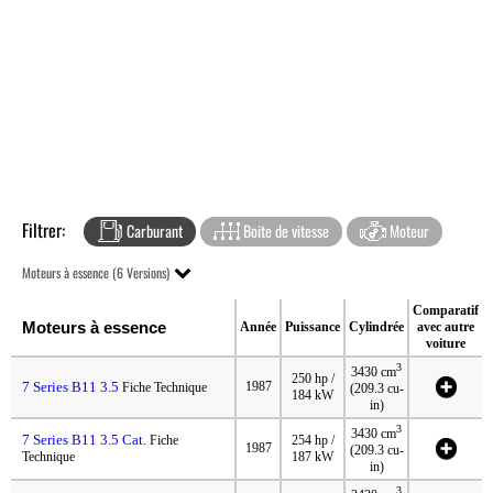
Filtrer:
Carburant
Boite de vitesse
Moteur
Moteurs à essence (6 Versions)
Comparatif
Moteurs à essence
Année
Puissance
Cylindrée
avec autre
voiture
3
3430 cm
250 hp /
7 Series B11 3.5
1987
Fiche Technique
(209.3 cu-
184 kW
in)
3
3430 cm
7 Series B11 3.5 Cat.
Fiche
254 hp /
1987
(209.3 cu-
Technique
187 kW
in)
3