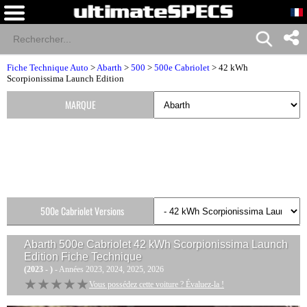
Fiche Technique Auto
>
Abarth
>
500
>
500e Cabriolet
> 42 kWh
Scorpionissima Launch Edition
MARQUE
500e Cabriolet Versions
Abarth 500e Cabriolet 42 kWh Scorpionissima Launch
Edition
Fiche Technique
(2023 - )
- Années 2023, 2024, 2025, 2026
★★★★★
★★★★★
Vous possédez cette voiture ? Évaluez-la !