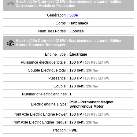
Abarth 500e Cabriolet 42 kWh Scorpionissima Launch Edition
Carrosserie, Modèle et Production
Génération :
500e
Corps :
Hatchback
Num. des Portes :
3 portes
Abarth 500e Cabriolet 42 kWh Scorpionissima Launch Edition
Moteur Données Techniques
Engine Type :
Électrique
Puissance électrique totale :
153 HP
/ 155 PS / 114 kW
Couple Électrique total :
173 lb-ft
/ 235 Nm
Puissance :
153 HP
/ 155 PS / 114 kW
Couple :
173 lb-ft
/ 235 Nm
Number of electric engines:
1
PSM - Permanent Magnet
Electric engine 1 type:
Synchronous Motor
Front Axle Electric Engine Power:
153 HP
/ 155 PS / 114 kW
Front Axle Electric Engine Torque:
173 lb-ft
/ 235 Nm
Traction :
FWD