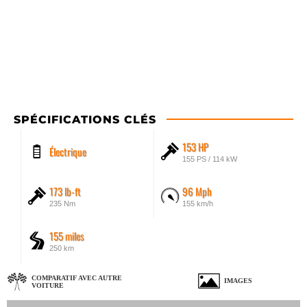
SPÉCIFICATIONS CLÉS
153 HP
Électrique
155 PS / 114 kW
173 lb-ft
96 Mph
235 Nm
155 km/h
155 miles
250 km
COMPARATIF AVEC AUTRE
IMAGES
VOITURE