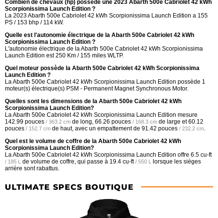
Combien de chevaux (hp) possède une 2023 Abarth 500e Cabriolet 42 kWh
Scorpionissima Launch Edition ?
La 2023 Abarth 500e Cabriolet 42 kWh Scorpionissima Launch Edition a 155
PS / 153 bhp / 114 kW.
Quelle est l'autonomie électrique de la Abarth 500e Cabriolet 42 kWh
Scorpionissima Launch Edition ?
L'autonomie électrique de la Abarth 500e Cabriolet 42 kWh Scorpionissima
Launch Edition est 250 Km / 155 miles WLTP.
Quel moteur possède la Abarth 500e Cabriolet 42 kWh Scorpionissima
Launch Edition ?
La Abarth 500e Cabriolet 42 kWh Scorpionissima Launch Edition possède 1
moteur(s) électrique(s) PSM - Permanent Magnet Synchronous Motor.
Quelles sont les dimensions de la Abarth 500e Cabriolet 42 kWh
Scorpionissima Launch Edition?
La Abarth 500e Cabriolet 42 kWh Scorpionissima Launch Edition mesure
142.99 pouces
de long,
66.26 pouces
de large et
60.12
/ 363.2 cm
/ 168.3 cm
pouces
de haut, avec un empattement de
91.42 pouces
.
/ 152.7 cm
/ 232.2 cm
Quel est le volume de coffre de la Abarth 500e Cabriolet 42 kWh
Scorpionissima Launch Edition?
La Abarth 500e Cabriolet 42 kWh Scorpionissima Launch Edition offre
6.5 cu-ft
de volume de coffre, qui passe à
19.4 cu-ft
lorsque les sièges
/ 185 L
/ 550 L
arrière sont rabattus.
ULTIMATE SPECS BOUTIQUE