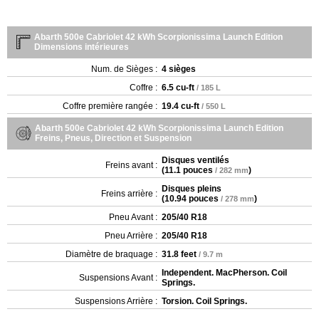
Abarth 500e Cabriolet 42 kWh Scorpionissima Launch Edition
Dimensions intérieures
Num. de Sièges :
4 sièges
Coffre :
6.5 cu-ft
/ 185 L
Coffre première rangée :
19.4 cu-ft
/ 550 L
Abarth 500e Cabriolet 42 kWh Scorpionissima Launch Edition
Freins, Pneus, Direction et Suspension
Disques ventilés
Freins avant :
(
11.1 pouces
)
/ 282 mm
Disques pleins
Freins arrière :
(
10.94 pouces
)
/ 278 mm
Pneu Avant :
205/40 R18
Pneu Arrière :
205/40 R18
Diamètre de braquage :
31.8 feet
/ 9.7 m
Independent. MacPherson. Coil
Suspensions Avant :
Springs.
Suspensions Arrière :
Torsion. Coil Springs.