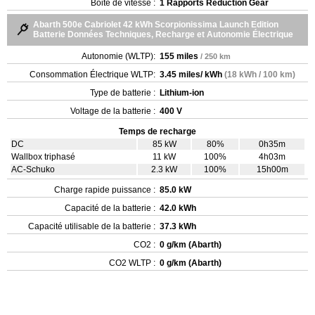
Boite de vitesse :
1 Rapports Reduction Gear
Abarth 500e Cabriolet 42 kWh Scorpionissima Launch Edition
Batterie Données Techniques, Recharge et Autonomie Électrique
Autonomie (WLTP):
155 miles
/ 250 km
Consommation Électrique WLTP:
3.45 miles/ kWh
(18 kWh / 100 km)
Type de batterie :
Lithium-ion
Voltage de la batterie :
400 V
Temps de recharge
DC
85 kW
80%
0h35m
Wallbox triphasé
11 kW
100%
4h03m
AC-Schuko
2.3 kW
100%
15h00m
Charge rapide puissance :
85.0 kW
Capacité de la batterie :
42.0 kWh
Capacité utilisable de la batterie :
37.3 kWh
CO2 :
0 g/km (Abarth)
CO2 WLTP :
0 g/km (Abarth)