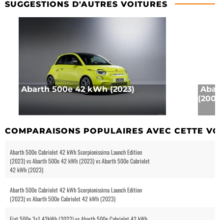
SUGGESTIONS D'AUTRES VOITURES
Abarth 500e 42 kWh (2023)
Abar
(2008
COMPARAISONS POPULAIRES AVEC CETTE VO
Abarth 500e Cabriolet 42 kWh Scorpionissima Launch Edition
(2023) vs Abarth 500e 42 kWh (2023) vs Abarth 500e Cabriolet
42 kWh (2023)
Abarth 500e Cabriolet 42 kWh Scorpionissima Launch Edition
(2023) vs Abarth 500e Cabriolet 42 kWh (2023)
Fiat 500e 3+1 42kWh (2022) vs Abarth 500e Cabriolet 42 kWh