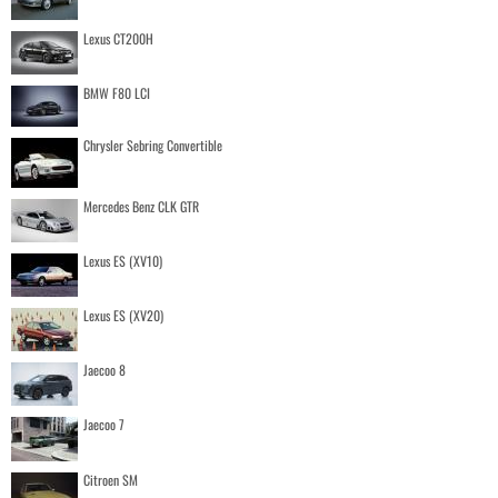
Lexus CT200H
BMW F80 LCI
Chrysler Sebring Convertible
Mercedes Benz CLK GTR
Lexus ES (XV10)
Lexus ES (XV20)
Jaecoo 8
Jaecoo 7
Citroen SM