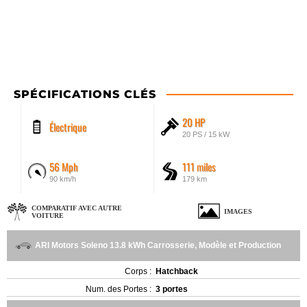
SPÉCIFICATIONS CLÉS
20 HP
Électrique
20 PS / 15 kW
56 Mph
111 miles
90 km/h
179 km
COMPARATIF AVEC AUTRE
IMAGES
VOITURE
ARI Motors Soleno 13.8 kWh Carrosserie, Modèle et Production
Corps :
Hatchback
Num. des Portes :
3 portes