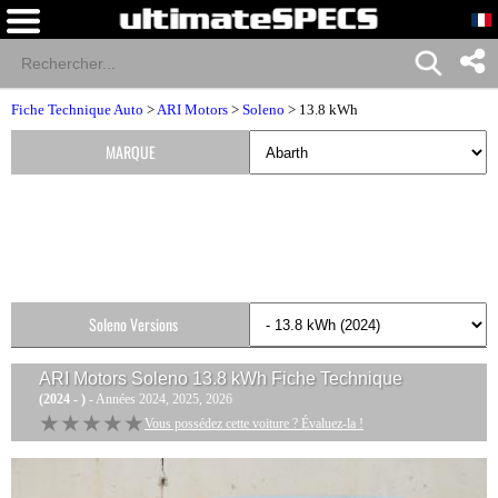
Fiche Technique Auto
>
ARI Motors
>
Soleno
> 13.8 kWh
MARQUE
Soleno Versions
ARI Motors Soleno 13.8 kWh
Fiche Technique
(2024 - )
- Années 2024, 2025, 2026
★★★★★
★★★★★
Vous possédez cette voiture ? Évaluez-la !