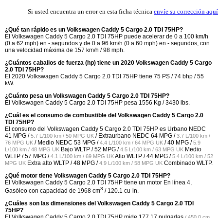
Si usted encuentra un error en esta ficha técnica
envíe su corrección aquí
¿Qué tan rápido es un Volkswagen Caddy 5 Cargo 2.0 TDI 75HP?
El Volkswagen Caddy 5 Cargo 2.0 TDI 75HP puede acelerar de 0 a 100 km/h
(0 a 62 mph) en - segundos y de 0 a 96 km/h (0 a 60 mph) en - segundos, con
una velocidad máxima de 157 km/h / 98 mph.
¿Cuántos caballos de fuerza (hp) tiene un 2020 Volkswagen Caddy 5 Cargo
2.0 TDI 75HP?
El 2020 Volkswagen Caddy 5 Cargo 2.0 TDI 75HP tiene 75 PS / 74 bhp / 55
kW.
¿Cuánto pesa un Volkswagen Caddy 5 Cargo 2.0 TDI 75HP?
El Volkswagen Caddy 5 Cargo 2.0 TDI 75HP pesa 1556 Kg / 3430 lbs.
¿Cuál es el consumo de combustible del Volkswagen Caddy 5 Cargo 2.0
TDI 75HP?
El consumo del Volkswagen Caddy 5 Cargo 2.0 TDI 75HP es Urbano NEDC
41 MPG /
/ Extraurbano NEDC
64 MPG /
5.7 L/100 km / 50 MPG UK
3.7 L/100 km /
/ Medio NEDC
53 MPG /
/
40 MPG /
76 MPG UK
4.4 L/100 km / 64 MPG UK
5.9
Bajo WLTP /
52 MPG /
Medio
L/100 km / 48 MPG UK
4.5 L/100 km / 63 MPG UK
WLTP /
57 MPG /
Alto WLTP /
44 MPG /
4.1 L/100 km / 69 MPG UK
5.4 L/100 km / 52
Extra alto WLTP /
48 MPG /
Combinado WLTP.
MPG UK
4.9 L/100 km / 58 MPG UK
¿Qué motor tiene Volkswagen Caddy 5 Cargo 2.0 TDI 75HP?
El Volkswagen Caddy 5 Cargo 2.0 TDI 75HP tiene un motor En línea 4,
3
Gasóleo con capacidad de 1968 cm
/ 120.1 cu-in.
¿Cuáles son las dimensiones del Volkswagen Caddy 5 Cargo 2.0 TDI
75HP?
El Volkswagen Caddy 5 Cargo 2.0 TDI 75HP mide
177.17 pulgadas
/ 450.0 cm