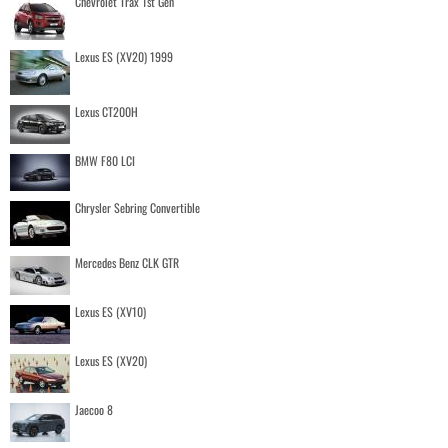
Chevrolet Trax 1st Gen
Lexus ES (XV20) 1999
Lexus CT200H
BMW F80 LCI
Chrysler Sebring Convertible
Mercedes Benz CLK GTR
Lexus ES (XV10)
Lexus ES (XV20)
Jaecoo 8