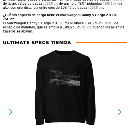
de largo,
73.03 pulgadas
de ancho y
73.07 pulgadas
de
/ 185.5 cm
/ 185.6 cm
alto, con una distancia entre ejes de
108.46 pulgadas
.
/ 275.5 cm
¿Cuánto espacio de carga tiene el Volkswagen Caddy 5 Cargo 2.0 TDI
75HP?
El Volkswagen Caddy 5 Cargo 2.0 TDI 75HP ofrece
109.5 cu-ft
de
/ 3100 L
espacio de maletero, que se amplía a
109.5 cu-ft
cuando los asientos
/ 3100 L
traseros se abaten.
ULTIMATE SPECS TIENDA