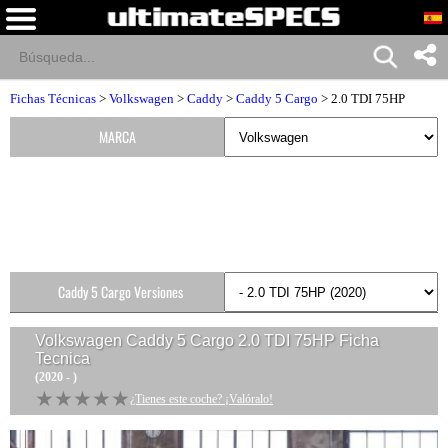
Fichas Técnicas
>
Volkswagen
>
Caddy
>
Caddy 5 Cargo
> 2.0 TDI 75HP
MARCA
Caddy 5 Cargo Versiones
Volkswagen Caddy 5 Cargo 2.0 TDI 75HP
Ficha
Tecnica
(2020 - )
★★★★★
★★★★★
¿Tienes este coche? ¡Valóralo!