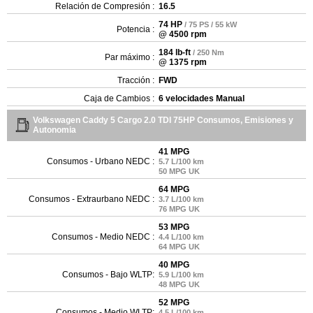
Relación de Compresión :
16.5
74 HP
/ 75 PS / 55 kW
Potencia :
@ 4500 rpm
184 lb-ft
/ 250 Nm
Par máximo :
@ 1375 rpm
Tracción :
FWD
Caja de Cambios :
6 velocidades Manual
Volkswagen Caddy 5 Cargo 2.0 TDI 75HP Consumos, Emisiones y
Autonomia
41 MPG
Consumos - Urbano NEDC :
5.7 L/100 km
50 MPG UK
64 MPG
Consumos - Extraurbano NEDC :
3.7 L/100 km
76 MPG UK
53 MPG
Consumos - Medio NEDC :
4.4 L/100 km
64 MPG UK
40 MPG
Consumos - Bajo WLTP:
5.9 L/100 km
48 MPG UK
52 MPG
Consumos - Medio WLTP:
4.5 L/100 km