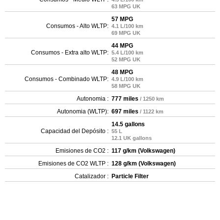
63 MPG UK
57 MPG
Consumos - Alto WLTP:
4.1 L/100 km
69 MPG UK
44 MPG
Consumos - Extra alto WLTP:
5.4 L/100 km
52 MPG UK
48 MPG
Consumos - Combinado WLTP:
4.9 L/100 km
58 MPG UK
Autonomia :
777 miles
/ 1250 km
Autonomia (WLTP):
697 miles
/ 1122 km
14.5 gallons
Capacidad del Depósito :
55 L
12.1 UK gallons
Emisiones de CO2 :
117 g/km (Volkswagen)
Emisiones de CO2 WLTP :
128 g/km (Volkswagen)
Catalizador :
Particle Filter