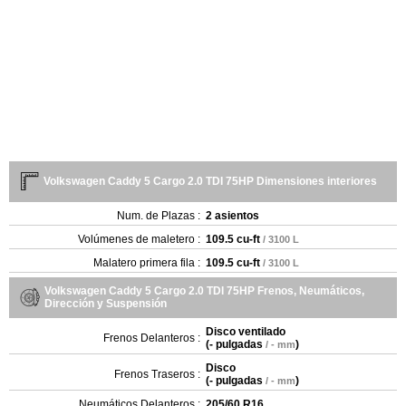
Volkswagen Caddy 5 Cargo 2.0 TDI 75HP Dimensiones interiores
Num. de Plazas :
2 asientos
Volúmenes de maletero :
109.5 cu-ft
/ 3100 L
Malatero primera fila :
109.5 cu-ft
/ 3100 L
Volkswagen Caddy 5 Cargo 2.0 TDI 75HP Frenos, Neumáticos,
Dirección y Suspensión
Disco ventilado
Frenos Delanteros :
(
- pulgadas
)
/ - mm
Disco
Frenos Traseros :
(
- pulgadas
)
/ - mm
Neumáticos Delanteros :
205/60 R16