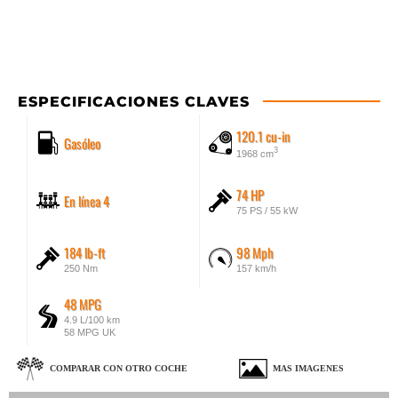
ESPECIFICACIONES CLAVES
120.1 cu-in
Gasóleo
3
1968 cm
74 HP
En línea 4
75 PS / 55 kW
184 lb-ft
98 Mph
250 Nm
157 km/h
48 MPG
4.9 L/100 km
58 MPG UK
COMPARAR CON OTRO COCHE
MAS IMAGENES