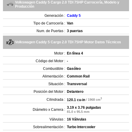
Volkswagen Caddy 5 Cargo 2.0 TDI 75HP Carrocería, Modelo y
Producción
Generación :
Caddy 5
Tipo de Carrocería :
Van
Num. de Puertas :
3 puertas
Volkswagen Caddy 5 Cargo 2.0 TDI 75HP Motor Datos Técnicos
Motor :
En línea 4
Código del Motor :
-
Combustible :
Gasóleo
Alimentación :
Common Rail
Situación :
Transversal
Posición del Motor :
Delantero
3
Cilindrada :
120.1 cu-in
/ 1968 cm
3.19 x 3.76 pulgadas
Diámetro x Carrera :
81.0 x 95.5 mm
Válvulas :
16 Válvulas
Sobrealimentación :
Turbo Intercooler