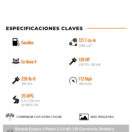
ESPECIFICACIONES CLAVES
121.7 cu-in
Gasóleo
3
1995 cm
128 HP
En línea 4
130 PS / 96 kW
236 lb-ft
112 Mph
320 Nm
180 km/h
35 MPG
6.8 L/100 km
42 MPG UK
COMPARAR CON OTRO COCHE
MAS IMAGENES
Renault Espace 4 Phase 2 2.0 dCi 130 Carrocería, Modelo y