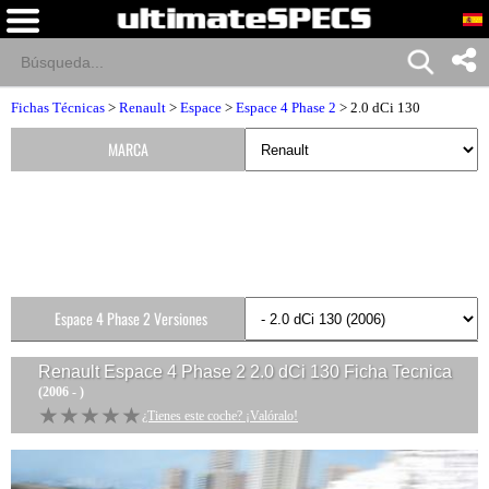
Fichas Técnicas
>
Renault
>
Espace
>
Espace 4 Phase 2
> 2.0 dCi 130
MARCA
Espace 4 Phase 2 Versiones
Renault Espace 4 Phase 2 2.0 dCi 130
Ficha Tecnica
(2006 - )
★★★★★
★★★★★
¿Tienes este coche? ¡Valóralo!