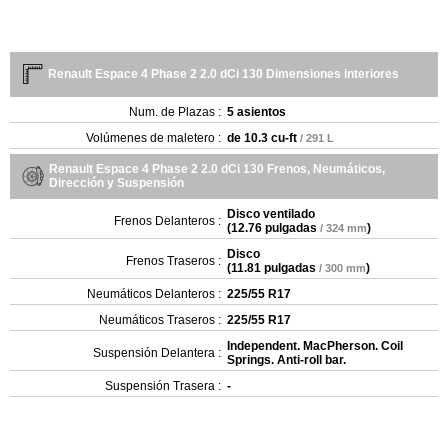
Renault Espace 4 Phase 2 2.0 dCi 130 Dimensiones interiores
Num. de Plazas :
5 asientos
Volúmenes de maletero :
de
10.3 cu-ft
/ 291 L
Renault Espace 4 Phase 2 2.0 dCi 130 Frenos, Neumáticos,
Dirección y Suspensión
Disco ventilado
Frenos Delanteros :
(
12.76 pulgadas
)
/ 324 mm
Disco
Frenos Traseros :
(
11.81 pulgadas
)
/ 300 mm
Neumáticos Delanteros :
225/55 R17
Neumáticos Traseros :
225/55 R17
Independent. MacPherson. Coil
Suspensión Delantera :
Springs. Anti-roll bar.
Suspensión Trasera :
-