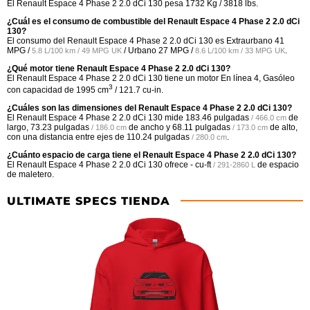
El Renault Espace 4 Phase 2 2.0 dCi 130 pesa 1732 Kg / 3818 lbs.
¿Cuál es el consumo de combustible del Renault Espace 4 Phase 2 2.0 dCi
130?
El consumo del Renault Espace 4 Phase 2 2.0 dCi 130 es Extraurbano
41
MPG /
/ Urbano
27 MPG /
.
5.8 L/100 km / 49 MPG UK
8.6 L/100 km / 33 MPG UK
¿Qué motor tiene Renault Espace 4 Phase 2 2.0 dCi 130?
El Renault Espace 4 Phase 2 2.0 dCi 130 tiene un motor En línea 4, Gasóleo
3
con capacidad de 1995 cm
/ 121.7 cu-in.
¿Cuáles son las dimensiones del Renault Espace 4 Phase 2 2.0 dCi 130?
El Renault Espace 4 Phase 2 2.0 dCi 130 mide
183.46 pulgadas
de
/ 466.0 cm
largo,
73.23 pulgadas
de ancho y
68.11 pulgadas
de alto,
/ 186.0 cm
/ 173.0 cm
con una distancia entre ejes de
110.24 pulgadas
.
/ 280.0 cm
¿Cuánto espacio de carga tiene el Renault Espace 4 Phase 2 2.0 dCi 130?
El Renault Espace 4 Phase 2 2.0 dCi 130 ofrece
- cu-ft
de espacio
/ 291-2860 L
de maletero.
ULTIMATE SPECS TIENDA