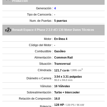
Producción
Generación :
4
Tipo de Carrocería :
-
Num. de Puertas :
5 puertas
Renault Espace 4 Phase 2 2.0 dCi 130 Motor Datos Técnicos
Motor :
En línea 4
Código del Motor :
-
Combustible :
Gasóleo
Alimentación :
Common Rail
Situación :
Transversal
3
Cilindrada :
121.7 cu-in
/ 1995 cm
3.54 x 3.31 pulgadas
Diámetro x Carrera :
90.0 x 84.0 mm
Válvulas :
16 Válvulas
Sobrealimentación :
Turbo + Intercooler
Relación de Compresión :
16.0
128 HP
/ 130 PS / 96 kW
Potencia :