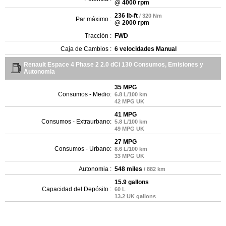
@ 4000 rpm
236 lb-ft
/ 320 Nm
Par máximo :
@ 2000 rpm
Tracción :
FWD
Caja de Cambios :
6 velocidades Manual
Renault Espace 4 Phase 2 2.0 dCi 130 Consumos, Emisiones y
Autonomia
35 MPG
Consumos - Medio:
6.8 L/100 km
42 MPG UK
41 MPG
Consumos - Extraurbano:
5.8 L/100 km
49 MPG UK
27 MPG
Consumos - Urbano:
8.6 L/100 km
33 MPG UK
Autonomia :
548 miles
/ 882 km
15.9 gallons
Capacidad del Depósito :
60 L
13.2 UK gallons